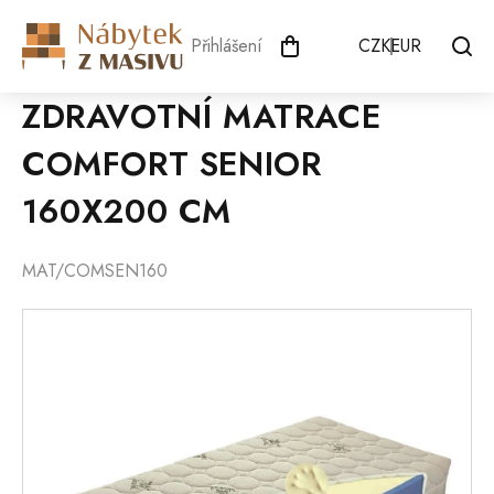
Přejít
na
Přihlášení
CZK
EUR
obsah
ZDRAVOTNÍ MATRACE
COMFORT SENIOR
160X200 CM
MAT/COMSEN160