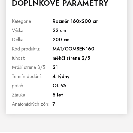
DOPLŇKOVÉ PARAMETRY
Kategorie
:
Rozměr 160x200 cm
Výška
:
22 cm
Délka
:
200 cm
Kód produktu
:
MAT/COMSEN160
tuhost
:
měkčí strana 2/5
tvrdší strana 3/5
:
21
Termín dodání
:
4 týdny
potah
:
OLIVA
Záruka
:
5 let
Anatomických zón
:
7