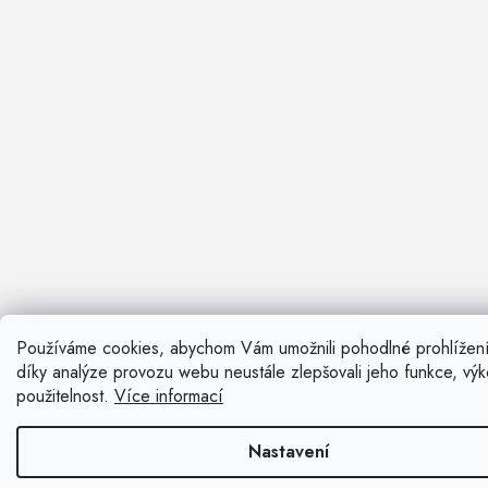
Používáme cookies, abychom Vám umožnili pohodlné prohlížen
Nevíte si ra
díky analýze provozu webu neustále zlepšovali jeho funkce, vý
Rádi vám pora
použitelnost.
Více informací
Zavolat n
Nastavení
Kontaktní fo