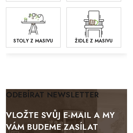
MONET
Praděd
OSLO
AROZZE
STOLY Z MASIVU
ŽIDLE Z MASIVU
MODERN loft
FELIX
MAZE Elite
KLASIK
BIANCA
ODEBÍRAT NEWSLETTER
BLACK VELVET
METAL
VLOŽTE SVŮJ E-MAIL A MY
BELLUNO grafite
VÁM BUDEME ZASÍLAT
WESTERN