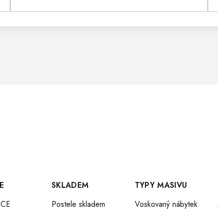
D
A
C
Í
P
R
V
K
E
SKLADEM
TYPY MASIVU
CE
Postele skladem
Voskovaný nábytek
Y