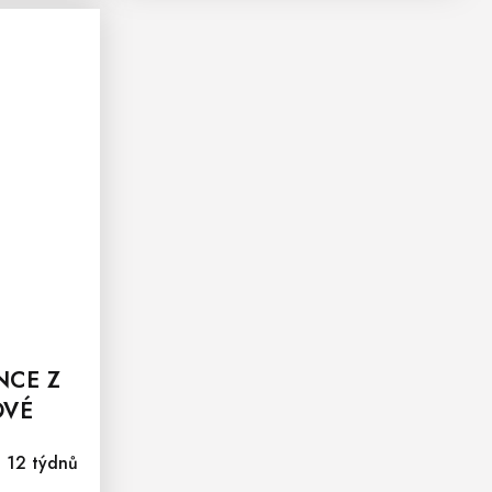
NCE Z
OVÉ
- 12 týdnů