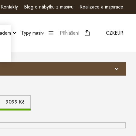
Kontakty
Blog o nábytku z masivu
Realizace a inspirace
ladem
Typy masivu
Kategorie
Přihlášení
Moje objednávka
CZK
EUR
9099
Kč