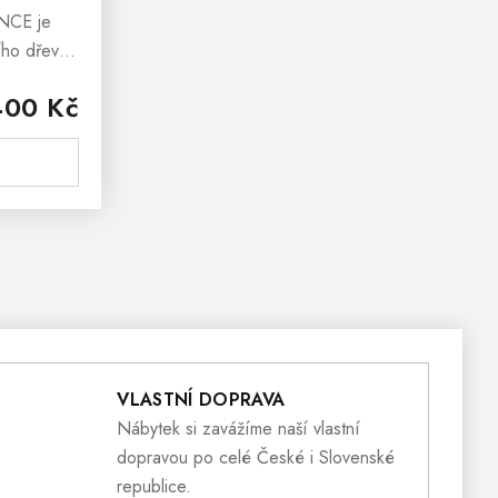
NCE je
ího dřeva
ouzského
400 Kč
 Masivní
robeno z
VLASTNÍ DOPRAVA
Nábytek si zavážíme naší vlastní
dopravou po celé České i Slovenské
republice.