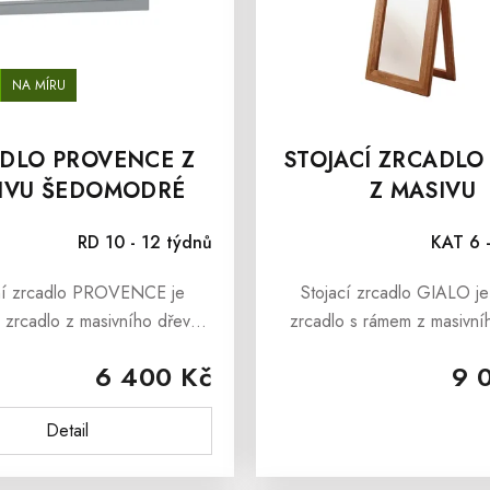
NA MÍRU
DLO PROVENCE Z
STOJACÍ ZRCADLO
IVU ŠEDOMODRÉ
Z MASIVU
RD 10 - 12 týdnů
KAT 6 
ní zrcadlo PROVENCE je
Stojací zrcadlo GIALO je
 zrcadlo z masivního dřeva,
zrcadlo s rámem z masivní
sebou přináší i svěží závan
které je vhodné do Vašeho
6 400 Kč
9 
zského venkova Provence.
pokoje, předsíně nebo l
ní zrcadlo PROVENCE je
Interiéry obohatí, oslní a
Detail
vyrobena z...