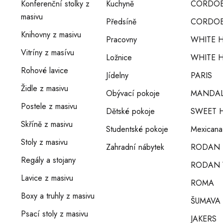
Konferenční stolky z
Kuchyně
CORDO
masivu
Předsíně
CORDOB
Knihovny z masivu
Pracovny
WHITE 
Vitríny z masívu
Ložnice
WHITE H
Rohové lavice
Jídelny
PARIS
Židle z masivu
Obývací pokoje
MANDA
Postele z masivu
Dětské pokoje
SWEET 
Skříně z masivu
Studentské pokoje
Mexicana
Stoly z masivu
Zahradní nábytek
RODAN
Regály a stojany
RODAN 
Lavice z masivu
ROMA
Boxy a truhly z masivu
ŠUMAVA
Psací stoly z masivu
JAKERS