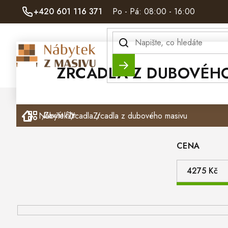
Přejít
+420 601 116 371
Po - Pá: 08:00 - 16:00
na
obsah
Hledat
ZRCADLA Z DUBOVÉH
Domů
Zavřít filtr
Nábytek
Zrcadla
Zrcadla z dubového masivu
CENA
4275
Kč