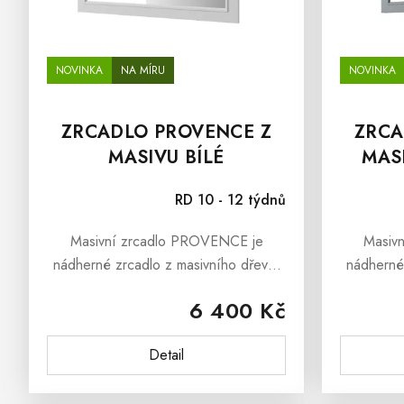
U
K
T
Ů
NOVINKA
NA MÍRU
NOVINKA
ZRCADLO PROVENCE Z
ZRCA
MASIVU BÍLÉ
MAS
RD 10 - 12 týdnů
Masivní zrcadlo PROVENCE je
Masiv
nádherné zrcadlo z masivního dřeva,
nádherné
která s sebou přináší i svěží závan
která s 
6 400 Kč
francouzského venkova Provence.
francou
Masivní zrcadlo PROVENCE je
Masiv
Detail
vyrobena z...