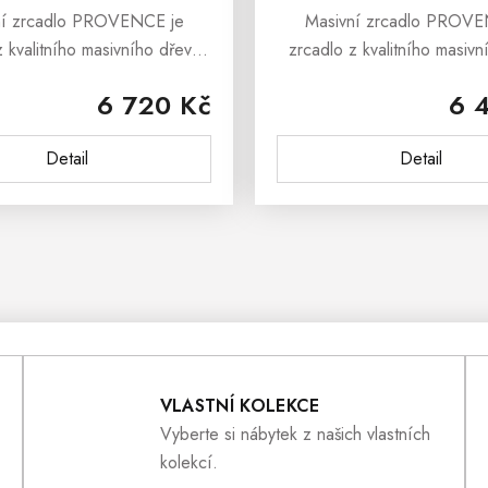
ní zrcadlo PROVENCE je
Masivní zrcadlo PROVE
z kvalitního masivního dřeva
zrcadlo z kvalitního masivn
vané stylem francouzského
inspirované stylem franc
6 720 Kč
6 
álského venkova. Masivní
provensálského venkova.
 PROVENCE je vyrobeno...
zrcadlo PROVENCE je vy
Detail
Detail
masivního...
O
V
L
VLASTNÍ KOLEKCE
Á
Vyberte si nábytek z našich vlastních
kolekcí.