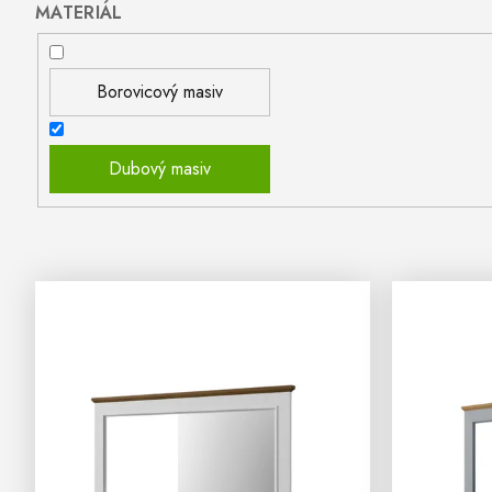
MATERIÁL
Borovicový masiv
Dubový masiv
V
Ý
P
I
S
P
R
O
D