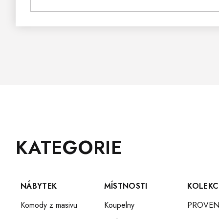
Z
Přeskočit
KATEGORIE
Á
kategorie
P
A
T
NÁBYTEK
MÍSTNOSTI
KOLEKC
Í
Komody z masivu
Koupelny
PROVEN