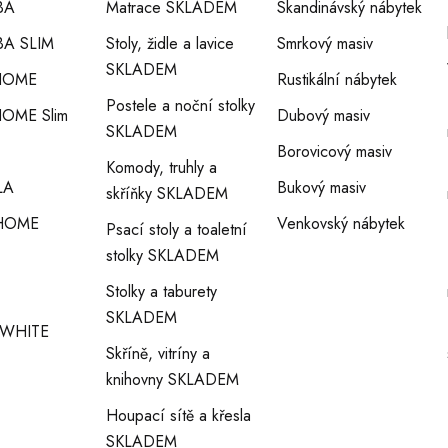
BA
Matrace SKLADEM
Skandinávský nábytek
V
A SLIM
Stoly, židle a lavice
Smrkový masiv
SKLADEM
HOME
Rustikální nábytek
Ý
Postele a noční stolky
OME Slim
Dubový masiv
SKLADEM
P
Borovicový masiv
Komody, truhly a
LA
Bukový masiv
skříňky SKLADEM
I
HOME
Venkovský nábytek
Psací stoly a toaletní
stolky SKLADEM
S
Stolky a taburety
U
SKLADEM
WHITE
Skříně, vitríny a
knihovny SKLADEM
Houpací sítě a křesla
SKLADEM