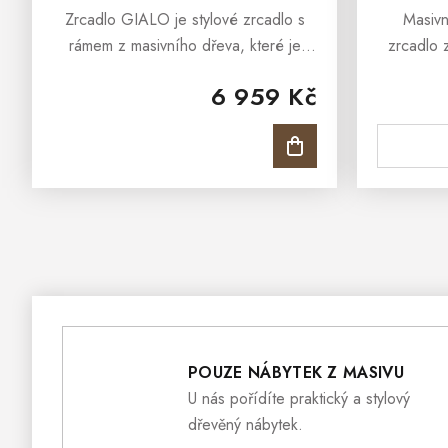
Zrcadlo GIALO je stylové zrcadlo s
Masiv
rámem z masivního dřeva, které je
zrcadlo 
vhodné do Vašeho obývacího pokoje,
inspiro
6 959 Kč
předsíně nebo ložnice. Interiéry
provens
obohatí, oslní a dodá jim ten...
zrcadlo
POUZE NÁBYTEK Z MASIVU
U nás pořídíte praktický a stylový
dřevěný nábytek.