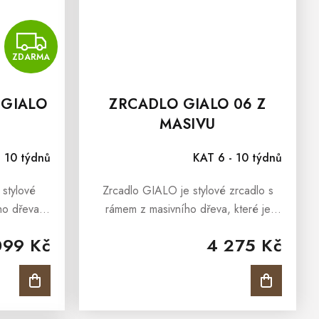
ZDARMA
ZDARMA
 GIALO
ZRCADLO GIALO 06 Z
MASIVU
- 10 týdnů
KAT 6 - 10 týdnů
 stylové
Zrcadlo GIALO je stylové zrcadlo s
ho dřeva,
rámem z masivního dřeva, které je
 obývacího
vhodné do Vašeho obývacího pokoje,
099 Kč
4 275 Kč
ožnice.
předsíně nebo ložnice. Interiéry
 dodá...
obohatí, oslní a dodá jim ten...