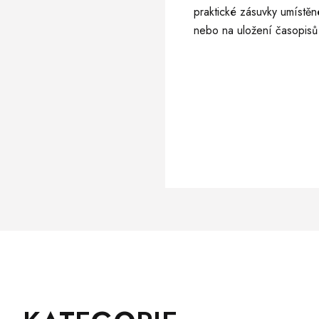
praktické zásuvky umístěn
nebo na uložení časopisů 
Z
Přeskočit