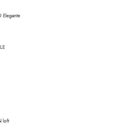
 Elegante
LE
loft