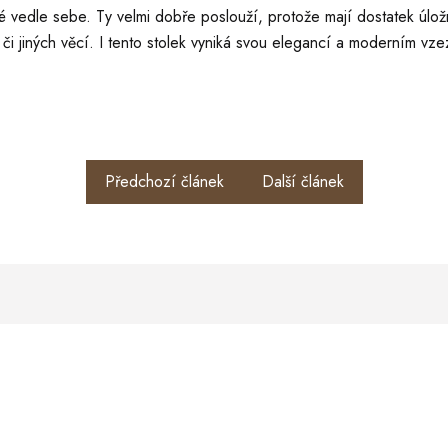
é vedle sebe. Ty velmi dobře poslouží, protože mají dostatek úlo
či jiných věcí. I tento stolek vyniká svou elegancí a moderním vze
Předchozí článek
Další článek