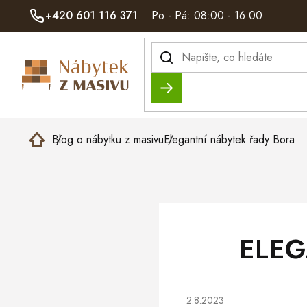
Přejít
+420 601 116 371
Po - Pá: 08:00 - 16:00
na
obsah
Hledat
Domů
Blog o nábytku z masivu
Elegantní nábytek řady Bora
ELEG
2.8.2023