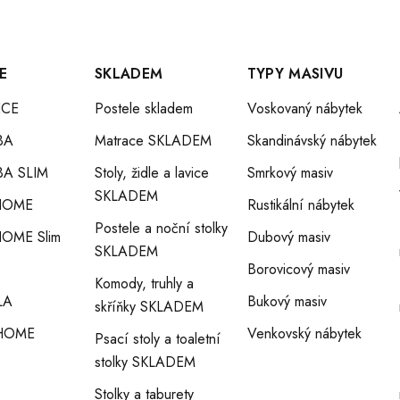
E
SKLADEM
TYPY MASIVU
CE
Postele skladem
Voskovaný nábytek
BA
Matrace SKLADEM
Skandinávský nábytek
A SLIM
Stoly, židle a lavice
Smrkový masiv
SKLADEM
HOME
Rustikální nábytek
Postele a noční stolky
OME Slim
Dubový masiv
SKLADEM
Borovicový masiv
Komody, truhly a
LA
Bukový masiv
skříňky SKLADEM
HOME
Venkovský nábytek
Psací stoly a toaletní
stolky SKLADEM
Stolky a taburety