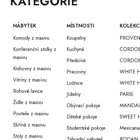
KATEGORIE
Á
kategorie
P
A
T
NÁBYTEK
MÍSTNOSTI
KOLEKC
Í
Komody z masivu
Koupelny
PROVEN
Konferenční stolky z
Kuchyně
CORDO
masivu
Předsíně
CORDOB
Knihovny z masivu
Pracovny
WHITE 
Vitríny z masívu
Ložnice
WHITE H
Rohové lavice
Jídelny
PARIS
Židle z masivu
Obývací pokoje
MANDA
Postele z masivu
Dětské pokoje
SWEET 
Skříně z masivu
Studentské pokoje
Mexicana
Stoly z masivu
Zahradní nábytek
RODAN