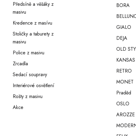
Předsíně a věšáky z
BORA
masivu
BELLUNO
Kredence z masívu
GIALO
Stoličky a taburety z
DEJA
masivu
OLD STY
Police z masivu
KANSAS
Zrcadla
RETRO
Sedací soupravy
MONET
Interiérové osvětlení
Praděd
Rošty z masivu
OSLO
Akce
AROZZE
MODERN 