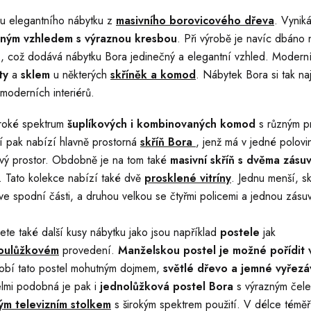
du elegantního nábytku z
masivního borovicového dřeva
. Vynik
čným vzhledem s výraznou kresbou
. Při výrobě je navíc dbáno
ů
, což dodává nábytku Bora jedinečný a elegantní vzhled. Moderní
ty
a
sklem
u
některých
skříněk a komod
. Nábytek Bora si tak na
moderních interiérů.
iroké spektrum
šuplíkových i kombinovaných komod
s různým p
í pak nabízí hlavně prostorná
skříň Bora
, jenž má v jedné polov
ový prostor. Obdobně je na tom také
masivní
skříň
s dvěma zásu
i. Tato kolekce nabízí také dvě
prosklené vitríny
. Jednu menší, s
e spodní části, a druhou velkou se čtyřmi policemi a jednou zásu
ete také další kusy nábytku jako jsou například
postele
jak
oulůžkovém
provedení.
Manželskou postel je možné pořídit v
bí tato postel mohutným dojmem,
světlé dřevo a jemné vyřez
elmi podobná je pak i
jednolůžková postel Bora
s výrazným čel
ým televizním stolkem
s širokým spektrem použití. V délce téměř 