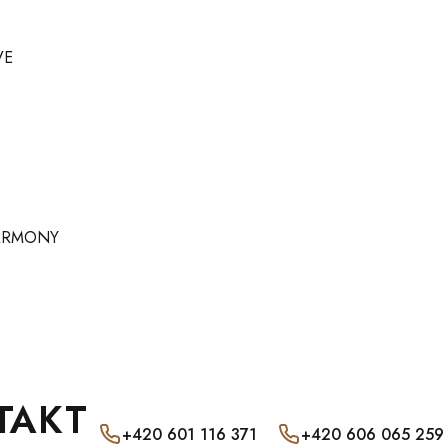
VE
ARMONY
TAKT
+420 601 116 371
+420 606 065 259