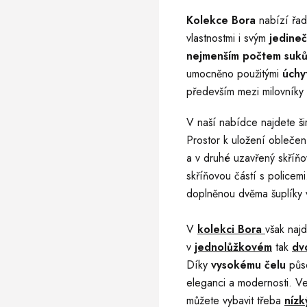
Kolekce
Bora
nabízí řa
vlastnostmi i svým
jedine
nejmenším počtem suk
umocněno použitými
úchy
především mezi milovníky 
V naší nabídce najdete š
Prostor k uložení oblečen
a v druhé uzavřený skříň
skříňovou částí s policem
doplněnou dvěma šuplíky v
V
kolekci Bora
však najd
v
jednolůžkovém
tak
dv
Díky
vysokému čelu
půso
eleganci a modernosti. V
můžete vybavit třeba
nízk