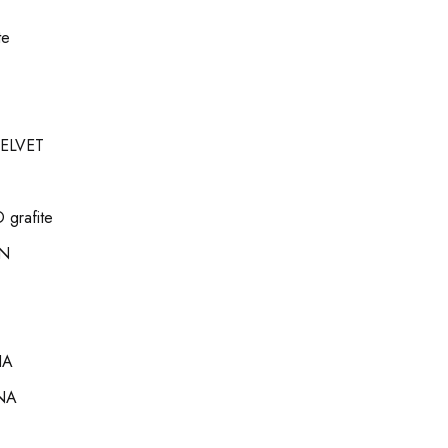
te
ELVET
grafite
N
IA
NA