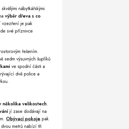
á skvělými nábytkářskými
 na
výběr dřeva s co
 vzezření je pak
jde své příznivce
rostorovým řešením.
ině sedm výsuvných šuplíků
vkami
ve spodní části a
krývající dvě
police
a
vkou.
 několika velikostech
.
ávání
jí zase dodávají na
em.
Obývací pokoje
pak
dvou metrů nabízí tři