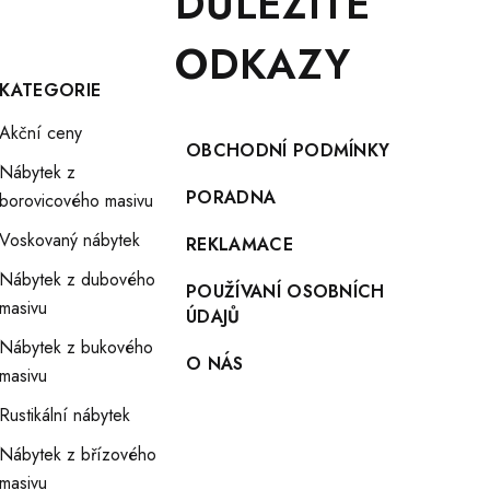
DŮLEŽITÉ
ODKAZY
KATEGORIE
Akční ceny
OBCHODNÍ PODMÍNKY
Nábytek z
PORADNA
borovicového masivu
Voskovaný nábytek
REKLAMACE
Nábytek z dubového
POUŽÍVANÍ OSOBNÍCH
masivu
ÚDAJŮ
Nábytek z bukového
O NÁS
masivu
Rustikální nábytek
Nábytek z břízového
masivu