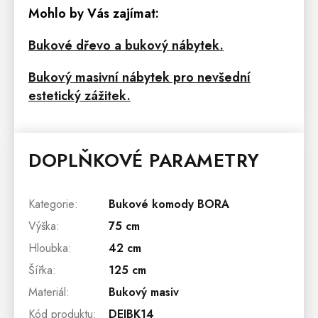
Mohlo by Vás zajímat:
Bukové dřevo a bukový nábytek.
Bukový masivní nábytek pro nevšední
estetický zážitek.
DOPLŇKOVÉ PARAMETRY
Kategorie
:
Bukové komody BORA
Výška
:
75 cm
Hloubka
:
42 cm
Šířka
:
125 cm
Materiál
:
Bukový masiv
Kód produktu
:
DEJBK14