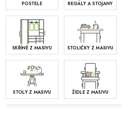
Rošty z masivu
POSTELE
REGÁLY A STOJANY
GIALO
Akce
DEJA
OLD STYLE
KANSAS
RETRO
SKŘÍNĚ Z MASIVU
STOLIČKY Z MASIVU
MONET
Praděd
OSLO
AROZZE
STOLY Z MASIVU
ŽIDLE Z MASIVU
MODERN loft
FELIX
MAZE Elite