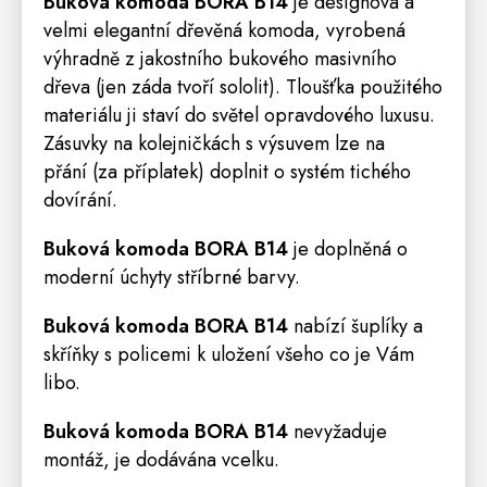
Buková komoda BORA B14
je designová a
velmi elegantní dřevěná komoda, vyrobená
výhradně z jakostního bukového masivního
dřeva (jen záda tvoří sololit). Tloušťka použitého
materiálu ji staví do světel opravdového luxusu.
Zásuvky na kolejničkách s výsuvem lze na
přání (za příplatek) doplnit o systém tichého
dovírání.
Buková komoda BORA B14
je doplněná o
moderní úchyty stříbrné barvy.
Buková komoda BORA B14
nabízí šuplíky a
skříňky s policemi k uložení všeho co je Vám
libo.
Buková komoda BORA B14
nevyžaduje
montáž, je dodávána vcelku.