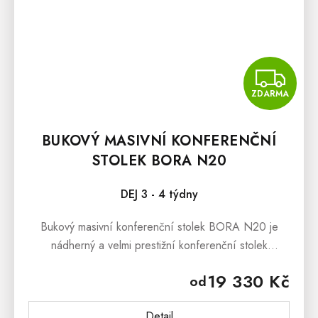
Z
ZDARMA
BUKOVÝ MASIVNÍ KONFERENČNÍ
STOLEK BORA N20
DEJ 3 - 4 týdny
Bukový masivní konferenční stolek BORA N20 je
nádherný a velmi prestižní konferenční stolek
z masivního bukového dřeva, který dokáže uchvátit
19 330 Kč
od
svým masivním zpracováním a...
Detail