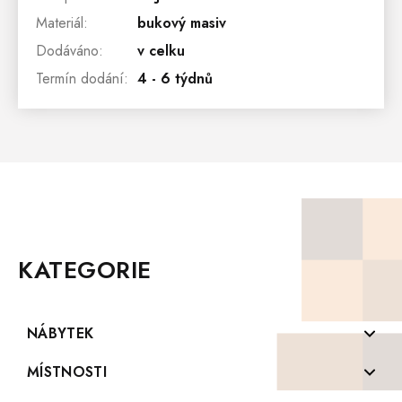
Materiál
:
bukový masiv
Dodáváno
:
v celku
Termín dodání
:
4 - 6 týdnů
Z
Á
P
KATEGORIE
A
T
Í
NÁBYTEK
Komody z masivu
MÍSTNOSTI
Konferenční stolky z masivu