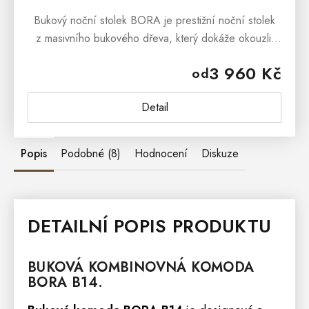
Bukový noční stolek BORA je prestižní noční stolek
z masivního bukového dřeva, který dokáže okouzlit
svým masivním vzhledem a stylovým
3 960 Kč
od
provedenímBukový noční stolek BORA se...
Detail
Popis
Podobné (8)
Hodnocení
Diskuze
DETAILNÍ POPIS PRODUKTU
BUKOVÁ KOMBINOVNÁ
KOMODA
BORA
B14.