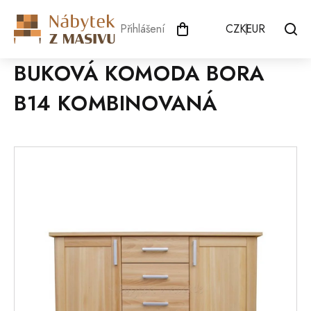
Přejít
na
Přihlášení
CZK
EUR
obsah
BUKOVÁ KOMODA BORA
B14 KOMBINOVANÁ