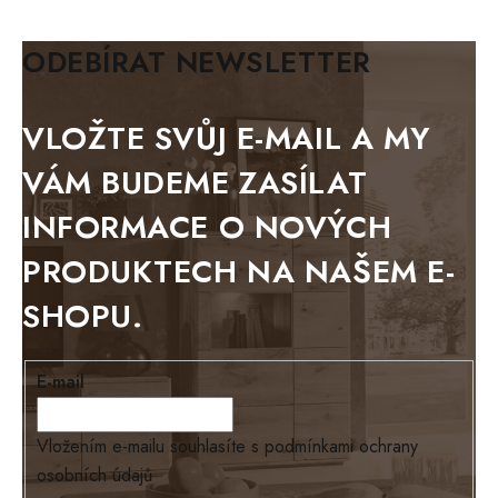
KLASIK
BIANCA
ODEBÍRAT NEWSLETTER
BLACK VELVET
METAL
VLOŽTE SVŮJ E-MAIL A MY
BELLUNO grafite
VÁM BUDEME ZASÍLAT
WESTERN
INFORMACE O NOVÝCH
BERLIN
PRODUKTECH NA NAŠEM E-
KOLMAR
SHOPU.
TOSKANIA
LOUISIANA
E-mail
Tello
Loriano
Vložením e-mailu souhlasíte s
podmínkami ochrany
osobních údajů
EXCLUSIVE