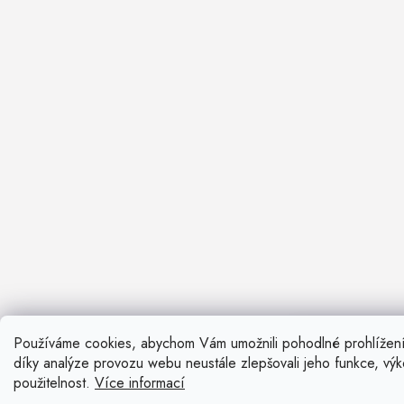
Používáme cookies, abychom Vám umožnili pohodlné prohlížen
Nevíte si ra
díky analýze provozu webu neustále zlepšovali jeho funkce, vý
Rádi vám pora
použitelnost.
Více informací
Zavolat n