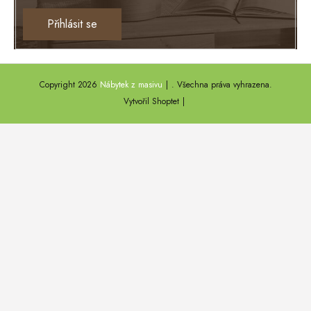
Ontario
Přihlásit se
TEXAS
ANNY
Copyright 2026
Nábytek z masivu
. Všechna práva vyhrazena.
DEL SOL
Vytvořil Shoptet
LOFT HARMONY
FARO II