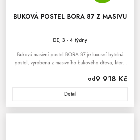
BUKOVÁ POSTEL BORA 87 Z MASIVU
DEJ 3 - 4 týdny
Buková masivní postel BORA 87 je luxusní bytelná
postel, vyrobena z masivního bukového dřeva, která
dokáže okouzlit svým masivním vzhledem a stylovým
9 918 Kč
od
provedenímBuková masivní...
Detail