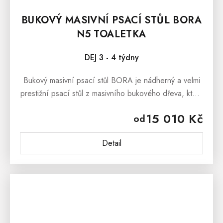
BUKOVÝ MASIVNÍ PSACÍ STŮL BORA
N5 TOALETKA
DEJ 3 - 4 týdny
Bukový masivní psací stůl BORA je nádherný a velmi
prestižní psací stůl z masivního bukového dřeva, který
určitě skvěle poslouží i jako toaletní stolek. Stůl
15 010 Kč
od
dokáže uchvátit...
Detail