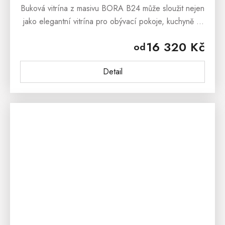
Buková vitrína z masivu BORA B24 může sloužit nejen
jako elegantní vitrína pro obývací pokoje, kuchyně či
jídelny, ale i jako praktická knihovna do
16 320 Kč
od
pracovny.Buková vitrína BORA...
Detail