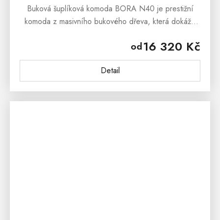
Buková šuplíková komoda BORA N40 je prestižní
komoda z masivního bukového dřeva, která dokáže
uchvátit svým masivním zpracováním a stylovým
16 320 Kč
od
vzhledem.Buková šuplíková komoda BORA...
Detail