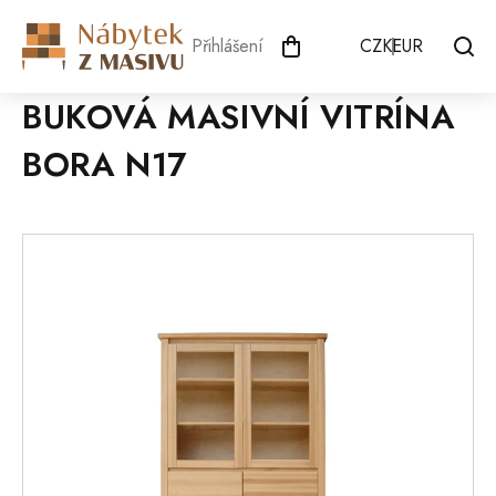
Přejít
na
Přihlášení
CZK
EUR
obsah
BUKOVÁ MASIVNÍ VITRÍNA
BORA N17