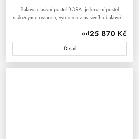
Buková masivní postel BORA je luxusní postel
s úložným prostorem, vyrobena z masivního bukového
dřeva, která dokáže okouzlit svým masivním vzhledem
25 870 Kč
od
a stylovým provedenímBuková...
Detail