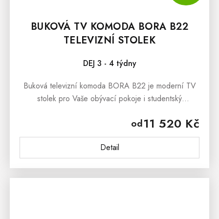
BUKOVÁ TV KOMODA BORA B22
TELEVIZNÍ STOLEK
DEJ 3 - 4 týdny
Buková televizní komoda BORA B22 je moderní TV
stolek pro Vaše obývací pokoje i studentský
pokoj.Buková televizní komoda BORA B22 je určena
11 520 Kč
od
všem, kteří si zamilovali kvalitní...
Detail