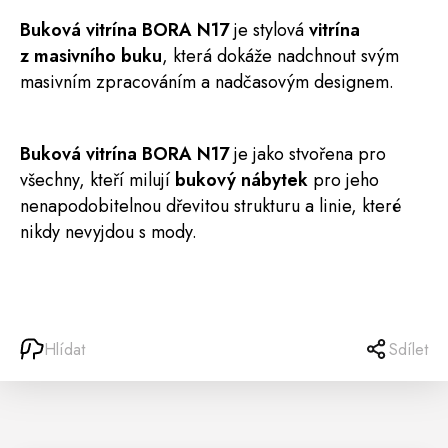
Buková
vitrína
BORA
N17
je stylová
vitrína
z masivního buku
, která dokáže nadchnout svým
masivním zpracováním a nadčasovým designem.
Buková vitrína BORA N17
je jako stvořena pro
všechny, kteří milují
bukový nábytek
pro jeho
nenapodobitelnou dřevitou strukturu a linie, které
nikdy nevyjdou s mody.
Hlídat
Sdílet