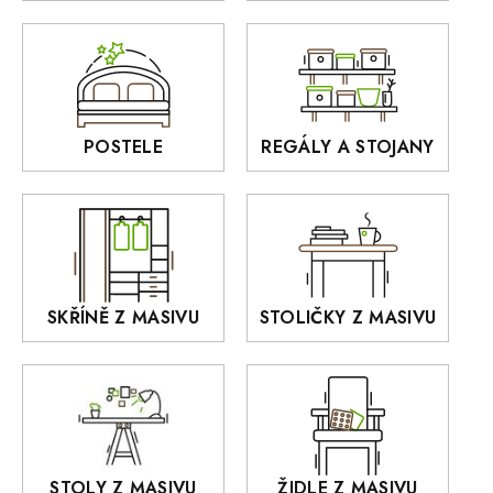
Zrcadla
AUSTIN
Sedací soupravy
BORA
Interiérové osvětlení
BELLUNO Elegante
Rošty z masivu
POSTELE
REGÁLY A STOJANY
GIALO
Akce
DEJA
OLD STYLE
KANSAS
RETRO
SKŘÍNĚ Z MASIVU
STOLIČKY Z MASIVU
MONET
Praděd
OSLO
AROZZE
STOLY Z MASIVU
ŽIDLE Z MASIVU