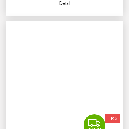
Detail
–10 %
ZDA