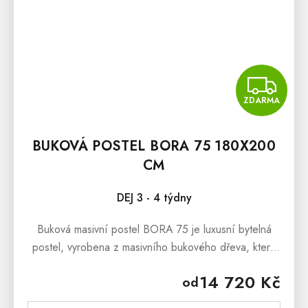
Z
ZDARMA
BUKOVÁ POSTEL BORA 75 180X200
CM
DEJ 3 - 4 týdny
Buková masivní postel BORA 75 je luxusní bytelná
postel, vyrobena z masivního bukového dřeva, která
dokáže okouzlit svým masivním vzhledem a stylovým
14 720 Kč
od
provedenímBuková masivní...