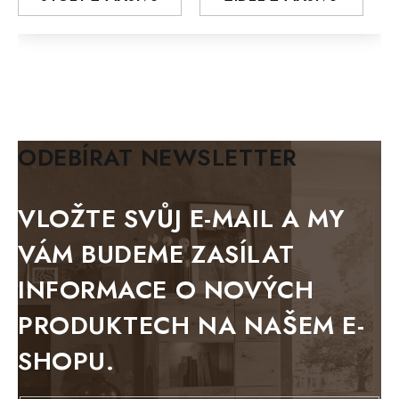
MODERN loft
FELIX
MAZE Elite
KLASIK
BIANCA
ODEBÍRAT NEWSLETTER
BLACK VELVET
METAL
VLOŽTE SVŮJ E-MAIL A MY
BELLUNO grafite
VÁM BUDEME ZASÍLAT
WESTERN
INFORMACE O NOVÝCH
BERLIN
PRODUKTECH NA NAŠEM E-
KOLMAR
SHOPU.
TOSKANIA
LOUISIANA