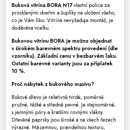
Buková vitrína BORA N17
vlastní
police
za
prosklenými dveřmi a šuplíky na uložení všeho,
co je Vám libo. Vitrína nevyžaduje montáž, je
dodávána vcelku.
Bukovou vitrínu BORA
je možno objednat
v širokém barevném spektru provedení (dle
vzorníku). Základní cenu v bezbarvém laku.
Ostatní barevné varianty jsou za příplatek
10 %.
Proč nábytek z bukového masivu?
Bukové dřevo je relativně tvrdé, poměrně
pružné, těžké a středně pevné. Je stejnoměrné,
s jemnými póry a kratšími rovnými vlákny.
Dřevěné paprsky jsou široké a na všech řezech
výrazné. Má jemnou, pravidelnou texturu,