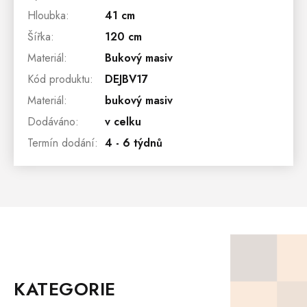
Hloubka
:
41 cm
Šířka
:
120 cm
Materiál
:
Bukový masiv
Kód produktu
:
DEJBV17
Materiál
:
bukový masiv
Dodáváno
:
v celku
Termín dodání
:
4 - 6 týdnů
Z
Á
P
KATEGORIE
A