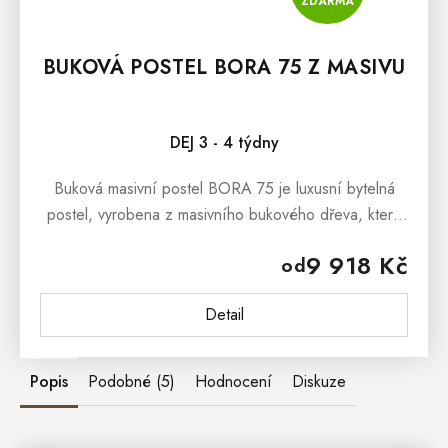
ZDARMA
BUKOVÁ POSTEL BORA 75 Z MASIVU
DEJ 3 - 4 týdny
Buková masivní postel BORA 75 je luxusní bytelná
postel, vyrobena z masivního bukového dřeva, která
dokáže okouzlit svým masivním vzhledem a stylovým
9 918 Kč
od
provedením Buková...
Detail
Popis
Podobné (5)
Hodnocení
Diskuze