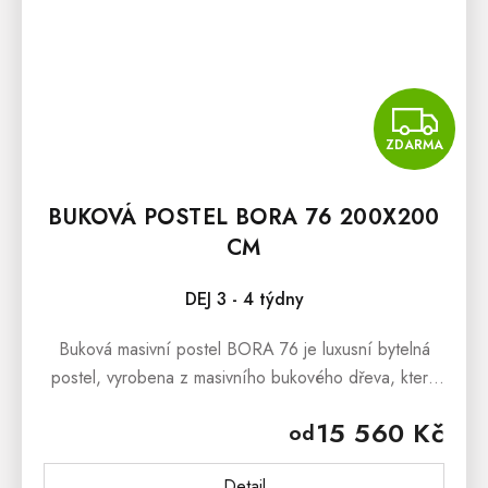
Z
ZDARMA
BUKOVÁ POSTEL BORA 76 200X200
CM
DEJ 3 - 4 týdny
Buková masivní postel BORA 76 je luxusní bytelná
postel, vyrobena z masivního bukového dřeva, která
dokáže okouzlit svým masivním vzhledem a stylovým
15 560 Kč
od
provedenímBuková masivní...
Detail