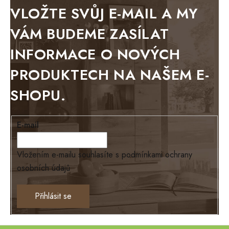
METAL
VLOŽTE SVŮJ E-MAIL A MY
BELLUNO grafite
VÁM BUDEME ZASÍLAT
WESTERN
INFORMACE O NOVÝCH
BERLIN
PRODUKTECH NA NAŠEM E-
KOLMAR
SHOPU.
TOSKANIA
LOUISIANA
E-mail
Tello
Loriano
Vložením e-mailu souhlasíte s
podmínkami ochrany
osobních údajů
EXCLUSIVE
Ontario
Přihlásit se
TEXAS
ANNY