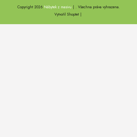
Copyright 2026
Nábytek z masivu
. Všechna práva vyhrazena.
DEL SOL
Vytvořil Shoptet
LOFT HARMONY
FARO II