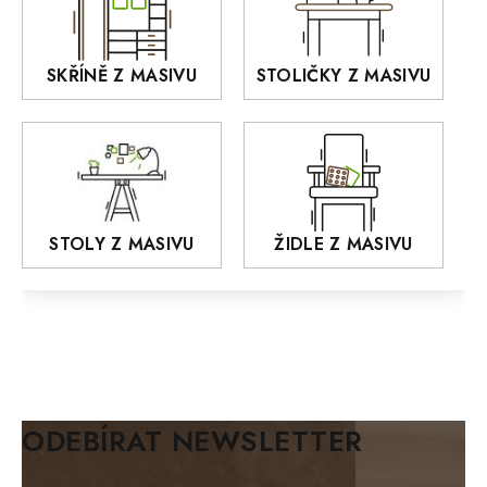
KANSAS
RETRO
SKŘÍNĚ Z MASIVU
STOLIČKY Z MASIVU
MONET
Praděd
OSLO
AROZZE
STOLY Z MASIVU
ŽIDLE Z MASIVU
MODERN loft
FELIX
MAZE Elite
KLASIK
BIANCA
ODEBÍRAT NEWSLETTER
BLACK VELVET