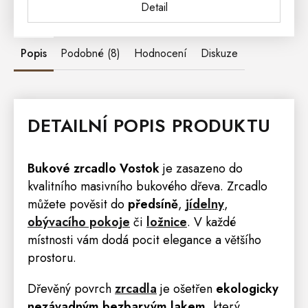
Detail
Popis
Podobné (8)
Hodnocení
Diskuze
DETAILNÍ POPIS PRODUKTU
Bukové
zrcadlo
Vostok
je zasazeno do
kvalitního masivního bukového dřeva. Zrcadlo
můžete pověsit do
předsíně
,
jídelny
,
obývacího pokoje
či
ložnice
. V každé
místnosti vám dodá pocit elegance a většího
prostoru.
Dřevěný povrch
zrcadla
je ošetřen
ekologicky
nezávadným bezbarvým lakem
, který