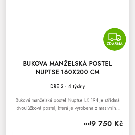
Z
ZDARMA
BUKOVÁ MANŽELSKÁ POSTEL
NUPTSE 160X200 CM
DRE 2 - 4 týdny
Buková manželská postel Nuptse LK 194 je střídmá
dvoulůžková postel, která je vyrobena z masivního
bukového dřeva. Masivní dřevo je zdravotně
9 750 Kč
od
nezávadný materiál, který je...