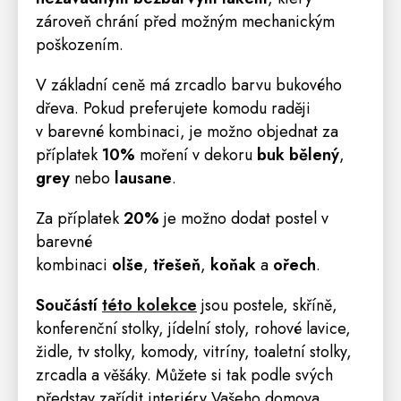
zároveň chrání před možným mechanickým
poškozením.
V základní ceně má zrcadlo barvu bukového
dřeva. Pokud preferujete komodu raději
v barevné kombinaci, je možno objednat za
příplatek
10%
moření v dekoru
buk bělený
,
grey
nebo
lausane
.
Za příplatek
20%
je možno dodat
postel
v
barevné
kombinaci
olše
,
třešeň
,
koňak
a
ořech
.
Součástí
této kolekce
jsou
postele,
skříně
,
konferenční stolky, jídelní
stoly
, rohové
lavice
,
židle
, tv stolky,
komody
,
vitríny
,
toaletní stolky
,
zrcadla a věšáky.
Můžete si tak podle svých
představ zařídit interiéry Vašeho domova