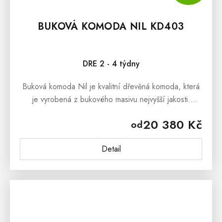
BUKOVÁ KOMODA NIL KD403
DRE 2 - 4 týdny
Buková komoda Nil je kvalitní dřevěná komoda, která
je vyrobená z bukového masivu nejvyšší jakosti.
Použití dřevěného materiálu má množství výhod,
20 380 Kč
od
kterou ocení nejen všichni...
Detail