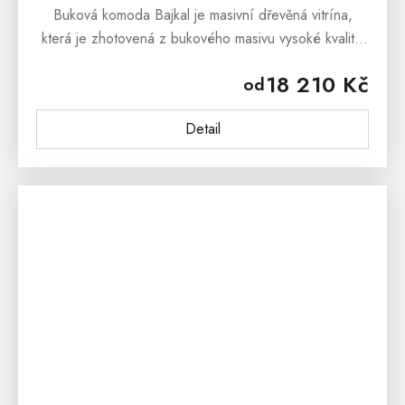
Buková komoda Bajkal je masivní dřevěná vitrína,
která je zhotovená z bukového masivu vysoké kvality.
Dřevěný materiál má nespočet předností, které
18 210 Kč
od
zhodnotí nejen všichni znalci...
Detail