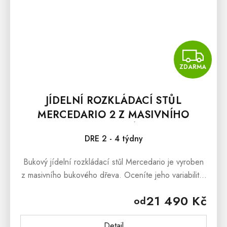
Z
ZDARMA
JÍDELNÍ ROZKLÁDACÍ STŮL
MERCEDARIO 2 Z MASIVNÍHO
DŘEVA VZOR LITÉ LAMELY
DRE 2 - 4 týdny
Bukový jídelní rozkládací stůl Mercedario je vyroben
z masivního bukového dřeva. Oceníte jeho variabilitu.
Ve všední dny Vám nebude překážet nadbytečně
21 490 Kč
od
velká deska...
Detail