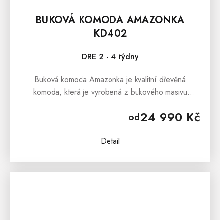
BUKOVÁ KOMODA AMAZONKA
KD402
DRE 2 - 4 týdny
Buková komoda Amazonka je kvalitní dřevěná
komoda, která je vyrobená z bukového masivu
nejvyšší jakosti. Použití dřevěného materiálu má
24 990 Kč
od
množství výhod, kterou ocení nejen...
Detail