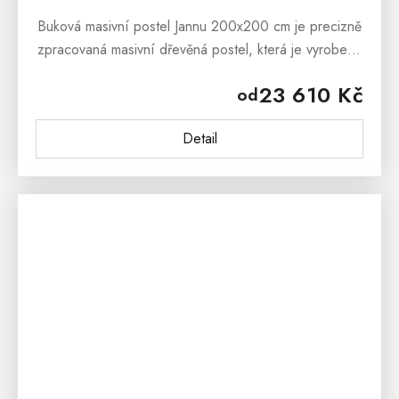
Buková masivní postel Jannu 200x200 cm je precizně
zpracovaná masivní dřevěná postel, která je vyrobena
z čistě přírodního bukového dřeva a ošetřena
23 610 Kč
od
ekologickým bezbarvým...
Detail