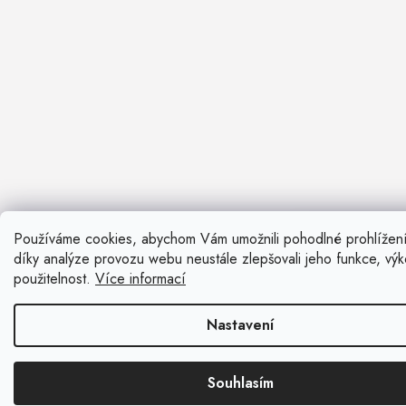
Používáme cookies, abychom Vám umožnili pohodlné prohlížen
Nevíte si ra
díky analýze provozu webu neustále zlepšovali jeho funkce, vý
Rádi vám pora
použitelnost.
Více informací
Zavolat n
Nastavení
Kontaktní fo
Souhlasím