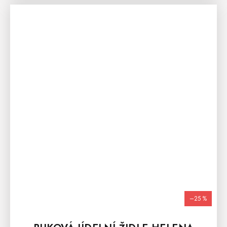
–25 %