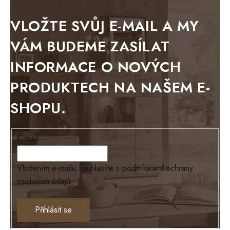
METAL
VLOŽTE SVŮJ E-MAIL A MY
BELLUNO grafite
VÁM BUDEME ZASÍLAT
WESTERN
INFORMACE O NOVÝCH
BERLIN
PRODUKTECH NA NAŠEM E-
KOLMAR
SHOPU.
TOSKANIA
LOUISIANA
E-mail
Tello
Loriano
Vložením e-mailu souhlasíte s
podmínkami ochrany
osobních údajů
EXCLUSIVE
Ontario
Přihlásit se
TEXAS