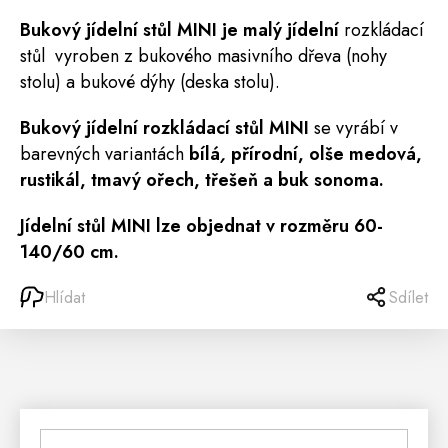
Bukový jídelní
stůl
MINI je malý jídelní
rozkládací
stůl vyroben z bukového masivního dřeva (nohy
stolu) a bukové dýhy (deska stolu).
Bukový jídelní rozkládací stůl MINI
se vyrábí v
barevných variantách
bílá
,
přírodní, olše medová,
rustikál, tmavý ořech, třešeň a buk sonoma.
Jídelní stůl MINI
lze objednat v rozměru 60-
140/60 cm.
Hlídat
Sdílet