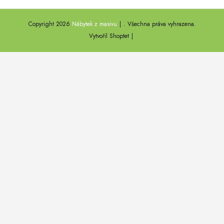
ANNY
Copyright 2026
Nábytek z masivu
. Všechna práva vyhrazena.
DEL SOL
Vytvořil Shoptet
LOFT HARMONY
FARO II