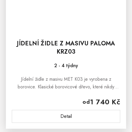
JÍDELNÍ ŽIDLE Z MASIVU PALOMA
KRZ03
2 - 4 týdny
Jídelní židle z masivu MET K03 je vyrobena z
borovice. Klasické borovicové dřevo, které nikdy
neomrzí je vhodné do každé jídelny, kuchyně či
1 740 Kč
od
pracovny. Jídelní židle z masivu MET...
Detail