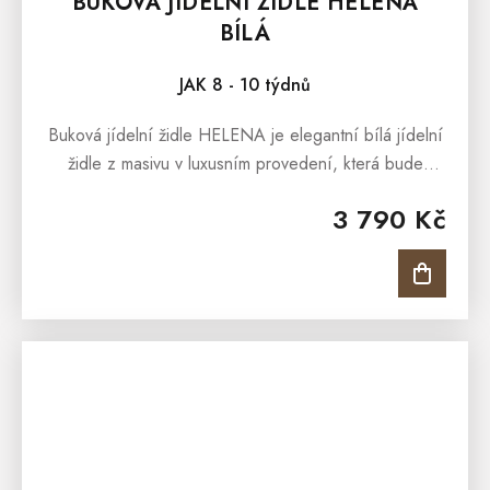
BUKOVÁ JÍDELNÍ ŽIDLE HELENA
BÍLÁ
JAK 8 - 10 týdnů
Buková jídelní židle HELENA je elegantní bílá jídelní
židle z masivu v luxusním provedení, která bude
designovým prvkem každé moderní jídelny či kuchyně.
3 790 Kč
Bílá jídelní židle...