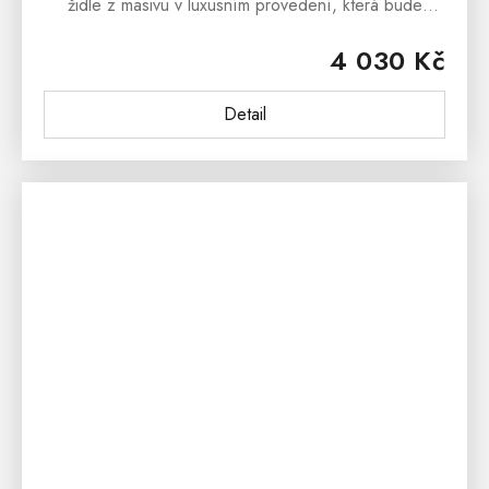
židle z masivu v luxusním provedení, která bude
designovým prvkem každé moderní jídelny či kuchyně.
4 030 Kč
Čalouněná jídelní...
Detail