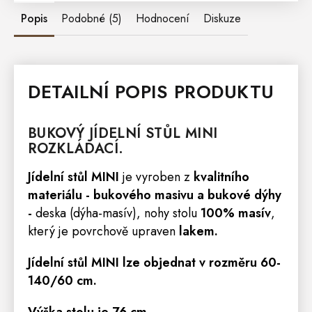
Popis
Podobné (5)
Hodnocení
Diskuze
DETAILNÍ POPIS PRODUKTU
BUKOVÝ JÍDELNÍ
STŮL
MINI
ROZKLÁDACÍ.
Jídelní stůl MINI
je vyroben z
kvalitního
materiálu - bukového masivu
a bukové dýhy
-
deska (dýha-masív), nohy stolu
100% masív
,
který je povrchově upraven
lakem.
Jídelní stůl MINI
lze objednat v rozměru
60-
140/60 cm.