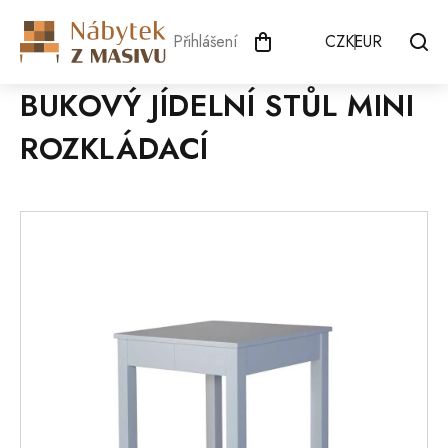
Přejít
na
Přihlášení
CZK
EUR
obsah
BUKOVÝ JÍDELNÍ STŮL MINI
ROZKLÁDACÍ