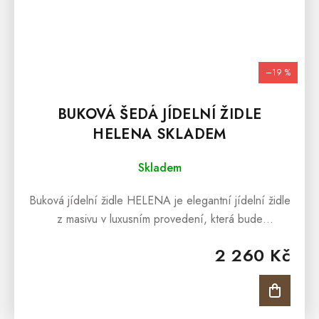
–19 %
BUKOVÁ ŠEDÁ JÍDELNÍ ŽIDLE
HELENA SKLADEM
Skladem
Buková jídelní židle HELENA je elegantní jídelní židle
z masivu v luxusním provedení, která bude
designovým prvkem každé moderní jídelny či kuchyně.
2 260 Kč
Čalouněná šedá jídelní židle...