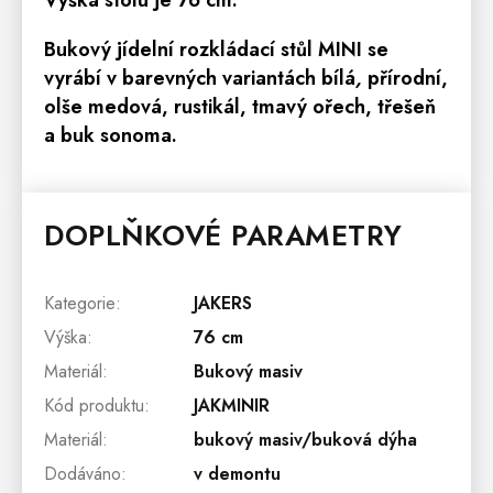
Výška stolu je 76 cm.
Bukový jídelní rozkládací stůl MINI
se
vyrábí v barevných variantách
bílá
,
přírodní,
olše medová, rustikál, tmavý ořech, třešeň
a buk sonoma.
DOPLŇKOVÉ PARAMETRY
Kategorie
:
JAKERS
Výška
:
76 cm
Materiál
:
Bukový masiv
Kód produktu
:
JAKMINIR
Materiál
:
bukový masiv/buková dýha
Dodáváno
:
v demontu