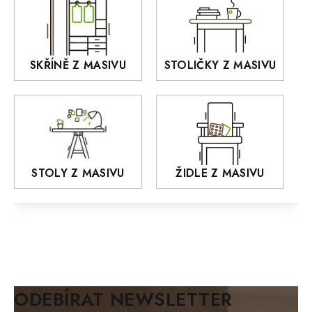
OLD STYLE
KANSAS
RETRO
SKŘÍNĚ Z MASIVU
STOLIČKY Z MASIVU
MONET
Praděd
OSLO
AROZZE
STOLY Z MASIVU
ŽIDLE Z MASIVU
MODERN loft
FELIX
MAZE Elite
KLASIK
BIANCA
ODEBÍRAT NEWSLETTER
BLACK VELVET