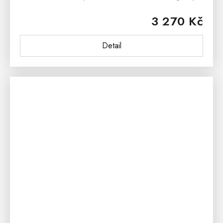
prvkem každé moderní jídelny či kuchyně. Čalouněná
3 270 Kč
jídelní židle je...
Detail