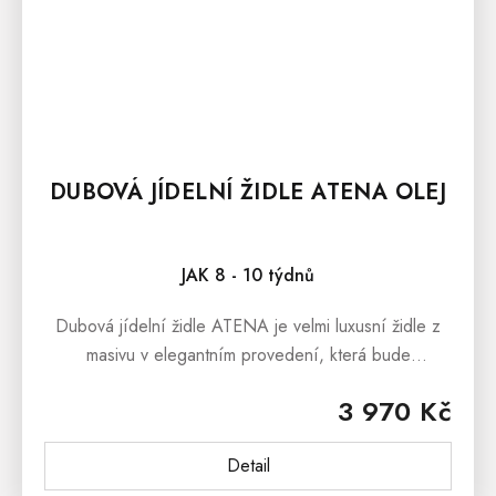
DUBOVÁ JÍDELNÍ ŽIDLE ATENA OLEJ
JAK 8 - 10 týdnů
Dubová jídelní židle ATENA je velmi luxusní židle z
masivu v elegantním provedení, která bude
designovýmm prvkem každé jídelny či kuchyně. Jídelní
3 970 Kč
židle je vyrobena z vysoce...
Detail