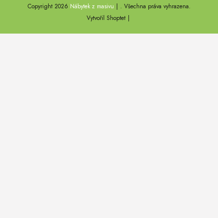
Copyright 2026
Nábytek z masivu
. Všechna práva vyhrazena.
DEL SOL
Vytvořil Shoptet
LOFT HARMONY
FARO II