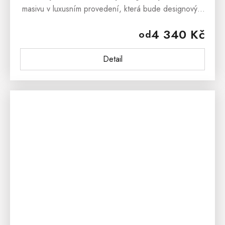
masivu v luxusním provedení, která bude designovým
prvkem každé moderní jídelny či kuchyně. Čalouněná
4 340 Kč
od
jídelní židle je...
Detail