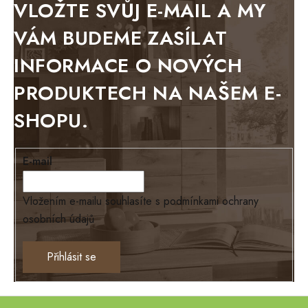
VLOŽTE SVŮJ E-MAIL A MY
BELLUNO grafite
VÁM BUDEME ZASÍLAT
WESTERN
INFORMACE O NOVÝCH
BERLIN
PRODUKTECH NA NAŠEM E-
KOLMAR
SHOPU.
TOSKANIA
LOUISIANA
E-mail
Tello
Loriano
Vložením e-mailu souhlasíte s
podmínkami ochrany
osobních údajů
EXCLUSIVE
Ontario
Přihlásit se
TEXAS
ANNY