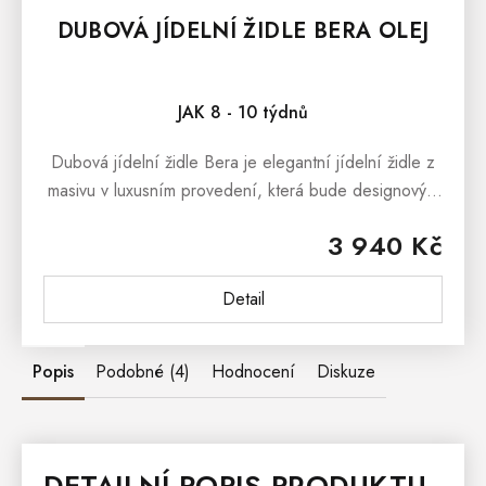
DUBOVÁ JÍDELNÍ ŽIDLE BERA OLEJ
JAK 8 - 10 týdnů
Dubová jídelní židle Bera je elegantní jídelní židle z
masivu v luxusním provedení, která bude designovým
prvkem každé moderní jídelny či kuchyně. Čalouněná
3 940 Kč
jídelní židle je...
Detail
Popis
Podobné (4)
Hodnocení
Diskuze
DETAILNÍ POPIS PRODUKTU