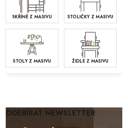
KANSAS
RETRO
SKŘÍNĚ Z MASIVU
STOLIČKY Z MASIVU
MONET
Praděd
OSLO
AROZZE
STOLY Z MASIVU
ŽIDLE Z MASIVU
MODERN loft
FELIX
MAZE Elite
KLASIK
BIANCA
ODEBÍRAT NEWSLETTER
BLACK VELVET
METAL