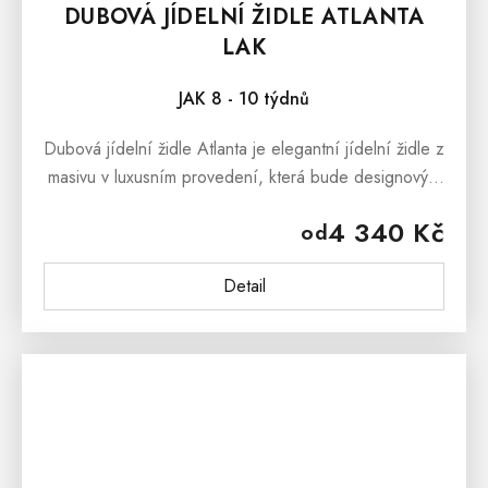
DUBOVÁ JÍDELNÍ ŽIDLE ATLANTA
LAK
JAK 8 - 10 týdnů
Dubová jídelní židle Atlanta je elegantní jídelní židle z
masivu v luxusním provedení, která bude designovým
prvkem každé moderní jídelny či kuchyně. Čalouněná
4 340 Kč
od
jídelní židle je...
Detail