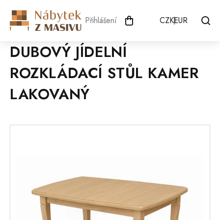
Přejít
na
Přihlášení
CZK
EUR
obsah
DUBOVÝ JÍDELNÍ
ROZKLÁDACÍ STŮL KAMER
LAKOVANÝ