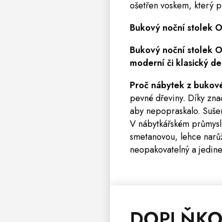
ošetřen voskem, který 
Bukový noční stolek
Bukový noční stolek
moderní či klasický de
Proč nábytek z bukov
pevné dřeviny. Díky zna
aby nepopraskalo. Sušen
V nábytkářském průmyslu
smetanovou, lehce narů
neopakovatelný a jedine
DOPLŇKO