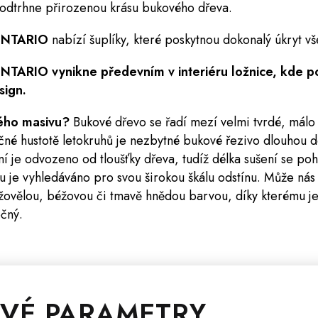
podtrhne přirozenou krásu bukového dřeva.
 ONTARIO
nabízí šuplíky, které poskytnou dokonalý úkryt
 ONTARIO
vynikne předevním v interiéru ložnice, kde po
sign.
ého masivu?
Bukové dřevo se řadí mezí velmi tvrdé, málo
čné hustotě letokruhů je nezbytné bukové řezivo dlouhou d
í je odvozeno od tloušťky dřeva, tudíž délka sušení se poh
 je vyhledáváno pro svou širokou škálu odstínu. Může nás 
žovělou, béžovou či tmavě hnědou barvou, díky kterému j
čný.
VÉ PARAMETRY