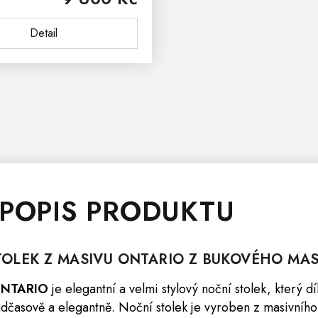
kový noční stolek ONTARIO
Detail
se skvěle...
 POPIS PRODUKTU
TOLEK
Z MASIVU
ONTARIO
Z BUKOVÉHO MAS
 ONTARIO
je elegantní a velmi stylový noční stolek, který 
dčasově a elegantně. Noční stolek je vyroben z masivníh