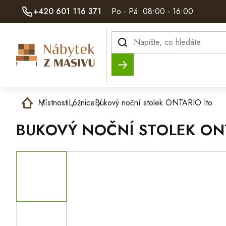
Přejít
+420 601 116 371
Po - Pá: 08:00 - 16:00
na
obsah
Hledat
Domů
Místnosti
Ložnice
Bukový noční stolek ONTARIO Ito
BUKOVÝ NOČNÍ STOLEK ON