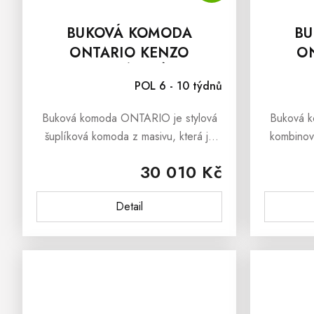
BUKOVÁ KOMODA
BU
ONTARIO KENZO
O
ŠUPLÍKOVÁ
POL 6 - 10 týdnů
Buková komoda ONTARIO je stylová
Buková k
šuplíková komoda z masivu, která je
kombinov
dokonalou kombinací jednoduchého
je dokona
30 010 Kč
designu a krásy přírodního
desi
dřeva.Buková masivní komoda
dřeva
Detail
ONTARIO se skvěle...
O