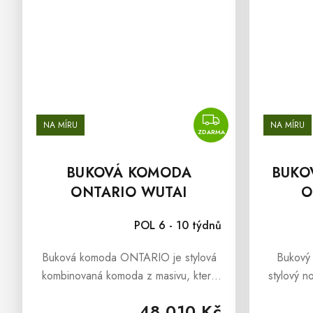
ZDARMA
NA MÍRU
NA MÍRU
ZDARMA
BUKOVÁ KOMODA
BUKO
ONTARIO WUTAI
O
POL 6 - 10 týdnů
Buková komoda ONTARIO je stylová
Bukový
kombinovaná komoda z masivu, která
stylový n
je dokonalou kombinací jednoduchého
dokonal
48 010 Kč
designu a krásy přírodního
desi