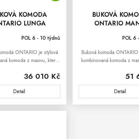
KOVÁ KOMODA
BUKOVÁ KOM
NTARIO LUNGA
ONTARIO MA
POL 6 - 10 týdnů
POL 6 
omoda ONTARIO je stylová
Buková komoda ONTARIO j
aná komoda z masivu, která
kombinovaná komoda z masi
lou kombinací jednoduchého
je dokonalou kombinací je
36 010 Kč
51 
gnu a krásy přírodního
designu a krásy přírodníh
.Buková masivní komoda
Buková masivní komoda O
Detail
Detail
NTARIO se skvěle...
skvěle...