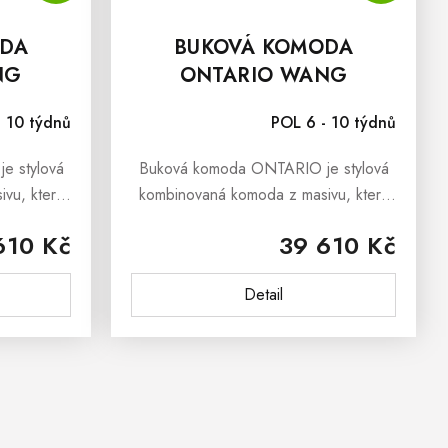
ODA
BUKOVÁ KOMODA
NG
ONTARIO WANG
- 10 týdnů
POL 6 - 10 týdnů
e stylová
Buková komoda ONTARIO je stylová
vu, která
kombinovaná komoda z masivu, která
dnoduchého
je dokonalou kombinací jednoduchého
610 Kč
39 610 Kč
o dřeva.
designu a krásy přírodního
NTARIO se
dřeva.Buková masivní komoda
Detail
ONTARIO se skvěle...