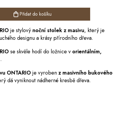
Přidat do košíku
RIO
je stylový
noční stolek z masivu
, který je
chého designu a krásy přírodního dřeva.
ARIO
se skvěle hodí do ložnice
v
orientálním,
u
.
ivu
ONTARIO
je vyroben
z masivního bukového
erý dá vyniknout nádherné kresbě dřeva.