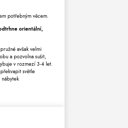
 všem potřebným věcem.
dtrhne orientální,
 pružné avšak velmi
obu a pozvolna sušit,
ybuje v rozmezí 3-4 let.
překvapit světle
e nábytek