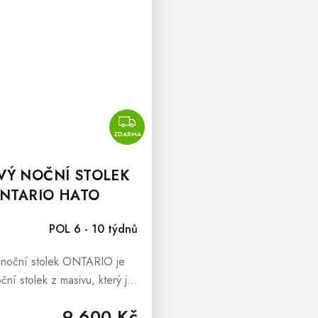
ZDARMA
ZDARMA
VÝ NOČNÍ STOLEK
NTARIO HATO
POL 6 - 10 týdnů
 noční stolek ONTARIO je
oční stolek z masivu, který je
ou kombinací jednoduchého
9 600 Kč
gnu a krásy přírodního