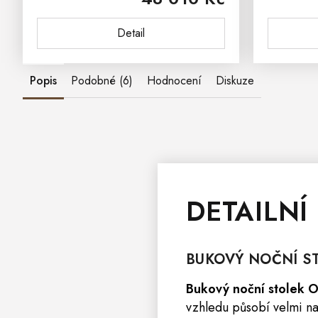
dřeva.Buková masivní komoda
dřeva.Bu
Detail
ONTARIO se skvěle...
Popis
Podobné (6)
Hodnocení
Diskuze
DETAILNÍ
BUKOVÝ
NOČNÍ S
Bukový noční stolek
vzhledu působí velmi na