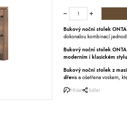
Bukový
noční stolek
ONTA
dokonalou kombinací jednodu
Bukový noční stolek ONT
moderním í klasickém styl
Bukový noční stolek z mas
dřev
a a ošetřena voskem, kt
Hlídat
Sdílet