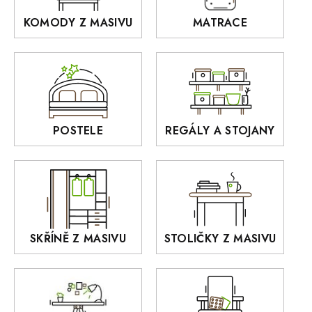
Ardano
KOMODY Z MASIVU
MATRACE
Police z masivu
DOMINO
Zrcadla
AUSTIN
Sedací soupravy
BORA
Interiérové osvětlení
BELLUNO Elegante
Rošty z masivu
POSTELE
REGÁLY A STOJANY
GIALO
Akce
DEJA
OLD STYLE
KANSAS
RETRO
SKŘÍNĚ Z MASIVU
STOLIČKY Z MASIVU
MONET
Praděd
OSLO