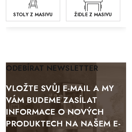
AROZZE
STOLY Z MASIVU
ŽIDLE Z MASIVU
MODERN loft
FELIX
MAZE Elite
KLASIK
BIANCA
ODEBÍRAT NEWSLETTER
BLACK VELVET
METAL
VLOŽTE SVŮJ E-MAIL A MY
BELLUNO grafite
VÁM BUDEME ZASÍLAT
WESTERN
INFORMACE O NOVÝCH
BERLIN
PRODUKTECH NA NAŠEM E-
KOLMAR