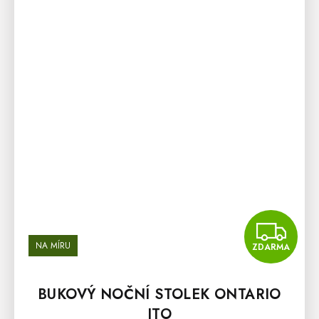
Z
NA MÍRU
ZDARMA
BUKOVÝ NOČNÍ STOLEK ONTARIO
ITO