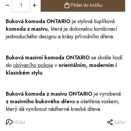
Přidat do košíku
Buková
komoda
ONTARIO
je stylová šuplíková
komoda z masivu
, která je dokonalou kombinací
jednoduchého designu a krásy přírodního dřeva.
Buková masivní komoda ONTARIO
se skvěle hodí
do
obývacího pokoje
v
orientálním, moderním í
klasickém stylu
.
Buková komoda z masivu
ONTARIO
je vyrobená
z masivního bukového dřev
a a ošetřena voskem,
který dá vyniknout nádherné kresbě dřeva.
Hlídat
Sdílet