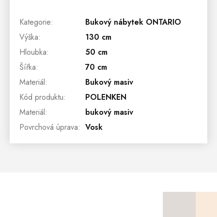
Kategorie
:
Bukový nábytek ONTARIO
Výška
:
130 cm
Hloubka
:
50 cm
Šířka
:
70 cm
Materiál
:
Bukový masiv
Kód produktu
:
POLENKEN
Materiál
:
bukový masiv
Povrchová úprava
:
Vosk
Z
Á