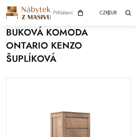
Přejít
na
Přihlášení
CZK
EUR
obsah
BUKOVÁ KOMODA
ONTARIO KENZO
ŠUPLÍKOVÁ