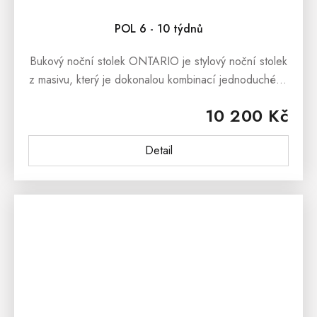
POL 6 - 10 týdnů
Bukový noční stolek ONTARIO je stylový noční stolek
z masivu, který je dokonalou kombinací jednoduchého
designu a krásy přírodního dřeva. Bukový noční
10 200 Kč
stolek ONTARIO se skvěle...
Detail