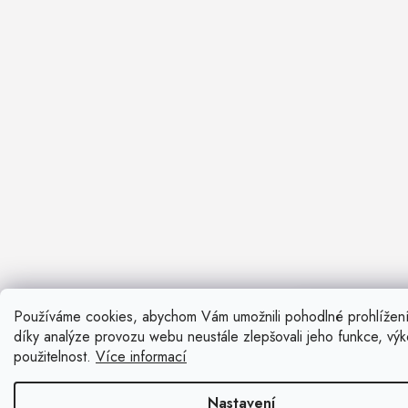
Používáme cookies, abychom Vám umožnili pohodlné prohlížen
Nevíte si ra
díky analýze provozu webu neustále zlepšovali jeho funkce, vý
Rádi vám pora
použitelnost.
Více informací
Zavolat n
Nastavení
Kontaktní fo