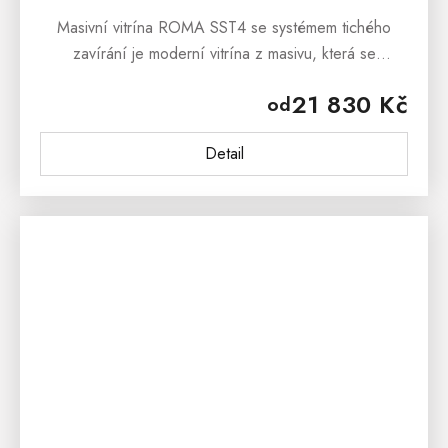
Masivní vitrína ROMA SST4 se systémem tichého
zavírání je moderní vitrína z masivu, která se
prezentuje jednoduchými liniemi a krásnou dřevitou
21 830 Kč
od
kresbou. Masivní...
Detail