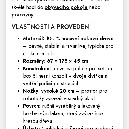
skvěle hodí do
obývacího pokoje
nebo
pracovny
.
VLASTNOSTI A PROVEDENÍ
Materiál:
100 %
masivní bukové dřevo
– pevné, stabilní a trvanlivé, typické pro
české řemeslo
Rozměry:
67 × 175 × 45 cm
Konstrukce:
otevřená
police
pro set-top
box či herní konzoli +
dvoje dvířka s
vnitřní policí
po stranách
Nožky:
vysoké 20 cm
– prostor pro
robotický vysavač a snadný úklid
Povrch:
ručně vyráběný a lakovaný
bezbarvým lakem, který zvýrazňuje
kresbu dřeva
Úchytky:
volitelné –
černé
pro moderní