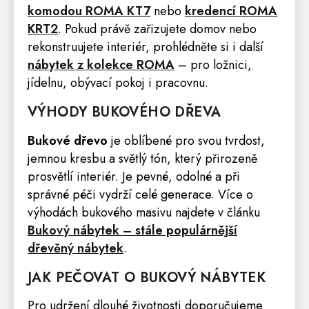
komodou ROMA KT7
nebo
kredencí ROMA
KRT2
. Pokud právě zařizujete domov nebo
rekonstruujete interiér, prohlédněte si i další
nábytek z kolekce ROMA
– pro ložnici,
jídelnu, obývací pokoj i pracovnu.
VÝHODY BUKOVÉHO DŘEVA
Bukové dřevo
je oblíbené pro svou tvrdost,
jemnou kresbu a světlý tón, který přirozeně
prosvětlí interiér. Je pevné, odolné a při
správné péči vydrží celé generace. Více o
výhodách bukového masivu najdete v článku
Bukový nábytek – stále populárnější
dřevěný nábytek
.
JAK PEČOVAT O BUKOVÝ NÁBYTEK
Pro udržení dlouhé životnosti doporučujeme