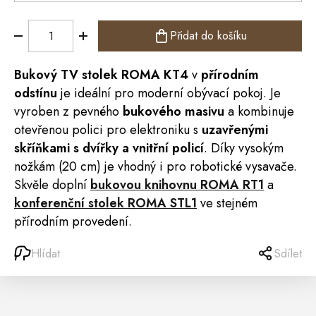
Přidat do košíku
Bukový TV stolek
ROMA
KT4
v
přírodním
odstínu
je ideální pro moderní obývací pokoj. Je
vyroben z pevného
bukového masivu
a kombinuje
otevřenou polici pro elektroniku s
uzavřenými
skříňkami s dvířky a vnitřní policí
. Díky vysokým
nožkám (20 cm) je vhodný i pro robotické vysavače.
Skvěle doplní
bukovou knihovnu ROMA RT1
a
konferenční stolek ROMA STL1
ve stejném
přírodním provedení.
Hlídat
Sdílet