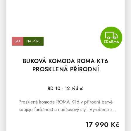
Z
LAK
NA MÍRU
ZDARMA
BUKOVÁ KOMODA ROMA KT6
PROSKLENÁ PŘÍRODNÍ
Průměrné hodnocení produktu je 5,0 z 5 hvězdiček.
RD 10 - 12 týdnů
Prosklená komoda ROMA KT6 v přírodní barvě
spojuje funkčnost a nadčasový styl. Vyrobena z
poctivého bukového masivu, nabízí kombinaci
17 990 Kč
uzavřeného i proskleného prostoru. Skvěle...