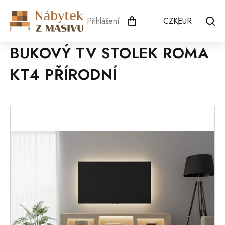
Přejít
na
Přihlášení
CZK
EUR
obsah
BUKOVÝ TV STOLEK ROMA
KT4 PŘÍRODNÍ