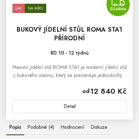
Z
LAK
NA MÍRU
ZDARMA
BUKOVÝ JÍDELNÍ STŮL ROMA STA1
PŘÍRODNÍ
RD 10 - 12 týdnů
Masivní jídelní stůl ROMA STA1 je moderní jídelní stůl
z bukového masivu, který se prezentuje jednoduchými
liniemi a krásnou dřevitou kresbou. Masivní jídelní...
12 840 Kč
od
Detail
Popis
Podobné (4)
Hodnocení
Diskuze