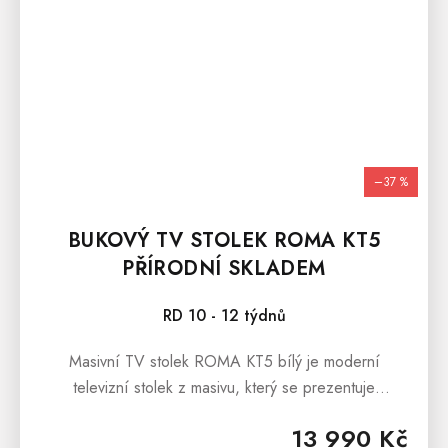
–37 %
BUKOVÝ TV STOLEK ROMA KT5
PŘÍRODNÍ SKLADEM
RD 10 - 12 týdnů
Masivní TV stolek ROMA KT5 bílý je moderní
televizní stolek z masivu, který se prezentuje
jednoduchými liniemi a krásnou dřevitou kresbou.
13 990 Kč
Masivní TV stolek ROMA je...