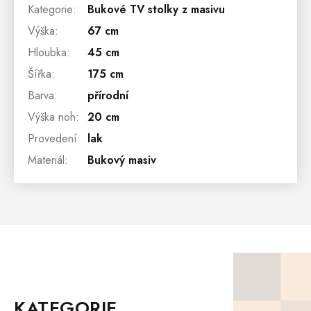
Kategorie
:
Bukové TV stolky z masivu
Výška
:
67 cm
Hloubka
:
45 cm
Šířka
:
175 cm
Barva
:
přírodní
Výška noh
:
20 cm
Provedení
:
lak
Materiál
:
Bukový masiv
Z
Á
P
KATEGORIE