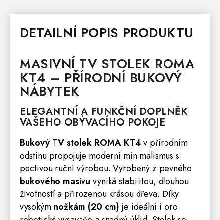
DETAILNÍ POPIS PRODUKTU
MASIVNÍ TV STOLEK
ROMA
KT4 – PŘÍRODNÍ BUKOVÝ
NÁBYTEK
ELEGANTNÍ A FUNKČNÍ DOPLNĚK
VAŠEHO OBÝVACÍHO POKOJE
Bukový TV stolek ROMA KT4
v přírodním
odstínu propojuje moderní minimalismus s
poctivou ruční výrobou. Vyrobený z pevného
bukového masivu
vyniká stabilitou, dlouhou
životností a přirozenou krásou dřeva. Díky
vysokým
nožkám (20 cm)
je ideální i pro
robotické vysavače a snadný úklid. Stolek se