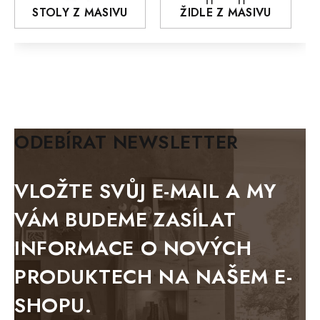
STOLY Z MASIVU
ŽIDLE Z MASIVU
MODERN loft
FELIX
MAZE Elite
KLASIK
BIANCA
ODEBÍRAT NEWSLETTER
BLACK VELVET
METAL
VLOŽTE SVŮJ E-MAIL A MY
BELLUNO grafite
VÁM BUDEME ZASÍLAT
WESTERN
INFORMACE O NOVÝCH
BERLIN
PRODUKTECH NA NAŠEM E-
KOLMAR
SHOPU.
TOSKANIA