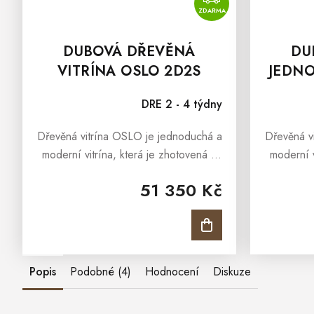
ZDARMA
DUBOVÁ DŘEVĚNÁ
DU
VITRÍNA OSLO 2D2S
JEDNO
OSL
DRE 2 - 4 týdny
Dřevěná vitrína OSLO je jednoduchá a
Dřevěná v
moderní vitrína, která je zhotovená z
moderní v
masivního dubového dřeva. Dřevěná
masivníh
51 350 Kč
vitrína OSLO je součástí kolekce, která
vitrína OS
představuje elegantní...
pře
Popis
Podobné (4)
Hodnocení
Diskuze