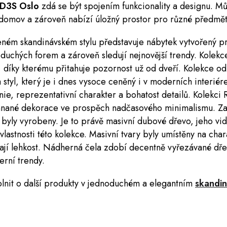
D3S Oslo
zdá se být spojením funkcionality a designu. Mů
 domov a zároveň nabízí úložný prostor pro různé předmět
ném skandinávském stylu představuje nábytek vytvořený pro 
duchých forem a zároveň sledují nejnovější trendy. Kolek
 díky kterému přitahuje pozornost už od dveří. Kolekce odk
styl, který je i dnes vysoce ceněný i v moderních interiére
nie, reprezentativní charakter a bohatost detailů. Kolekci
hnané dekorace ve prospěch nadčasového minimalismu. Za 
 byly vyrobeny. Je to právě masivní dubové dřevo, jeho vid
 vlastnosti této kolekce. Masivní tvary byly umístěny na cha
ají lehkost. Nádherná čela zdobí decentně vyřezávané dře
rní trendy.
plnit o další produkty v jednoduchém a elegantním
skandin