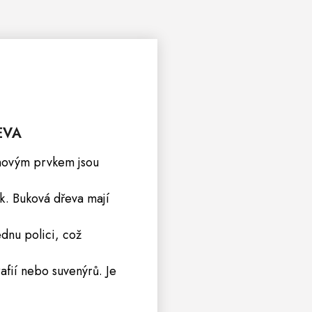
EVA
gnovým prvkem jsou
ek. Buková dřeva mají
ednu polici, což
afií nebo suvenýrů. Je