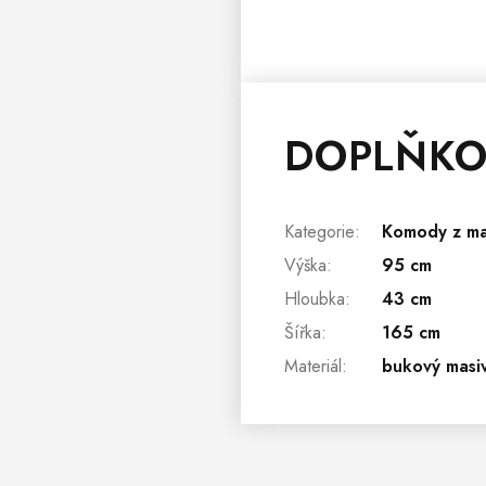
DOPLŇKO
Kategorie
:
Komody z ma
Výška
:
95 cm
Hloubka
:
43 cm
Šířka
:
165 cm
Materiál
:
bukový masi