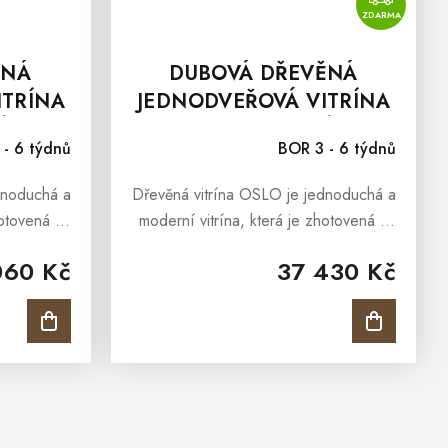
ZDARMA
ĚNÁ
DUBOVÁ DŘEVĚNÁ
ITRÍNA
JEDNODVEŘOVÁ VITRÍNA
NÍHO
OSLO Z MASIVNÍHO
 - 6 týdnů
BOR 3 - 6 týdnů
Á
DŘEVA - PRAVÁ
dnoduchá a
Dřevěná vitrína OSLO je jednoduchá a
hotovená z
moderní vitrína, která je zhotovená z
. Dřevěná
masivního dubového dřeva. Dřevěná
060 Kč
37 430 Kč
ekce, která
vitrína OSLO je součástí kolekce, která
a...
představuje elegantní a...