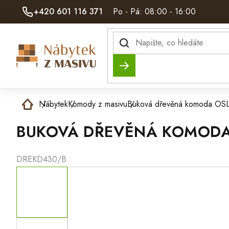
Přejít
+420 601 116 371
Po - Pá: 08:00 - 16:00
na
obsah
Hledat
Domů
Nábytek
Komody z masivu
Buková dřevěná komoda OSL
BUKOVÁ DŘEVĚNÁ KOMODA 
DREKD430/B