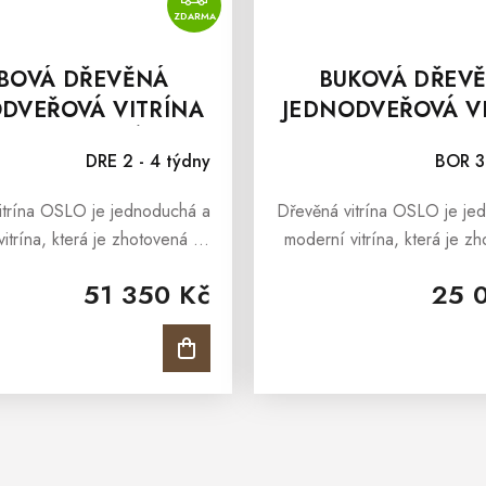
ZDARMA
BOVÁ DŘEVĚNÁ
BUKOVÁ DŘEV
DVEŘOVÁ VITRÍNA
JEDNODVEŘOVÁ V
O Z MASIVNÍHO
OSLO Z MASIV
DRE 2 - 4 týdny
BOR 3
DŘEVA - LEVÁ
DŘEVA - LEV
itrína OSLO je jednoduchá a
Dřevěná vitrína OSLO je je
itrína, která je zhotovená z
moderní vitrína, která je z
o dubového dřeva. Dřevěná
masivního bukového dřeva
51 350 Kč
25 
LO je součástí kolekce, která
vitrína OSLO je součástí kol
dstavuje elegantní a...
představuje elegantní 