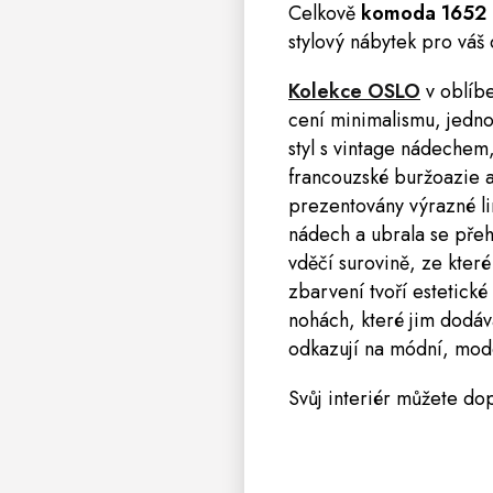
Celkově
komoda 1652 
stylový nábytek pro váš
Kolekce OSLO
v oblíbe
cení minimalismu, jedno
styl s vintage nádechem,
francouzské buržoazie a 
prezentovány výrazné li
nádech a ubrala se pře
vděčí surovině, ze které
zbarvení tvoří estetické
nohách, které jim dodáv
odkazují na módní, mode
Svůj interiér můžete do