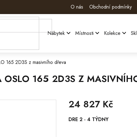
O nás
Obchodní podmínky
Nábytek
Místnosti
Kolekce
Sk
O 165 2D3S z masivního dřeva
OSLO 165 2D3S Z MASIVNÍH
24 827 Kč
Měrná
DRE 2 - 4 TÝDNY
cena: