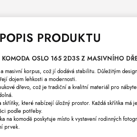
 POPIS PRODUKTU
Á
KOMODA
OSLO
165 2D3S Z MASIVNÍHO DŘ
masivní korpus, což jí dodává stabilitu. Důležitým desi
řejí dojem lehkosti a modernosti.
ukové dřevo, což je tradiční a kvalitní materiál pro nábyt
dolná.
skříňky, které nabízejí úložný prostor. Každá skříňka má j
ěci podle potřeby.
ska na komodě poskytuje místo k vystavení rodinných fotogr
ní prvek.