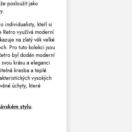
že posloužit jako
y.
individualisty, kteří si
ce
Retro
využívá moderní
azuje na zlatý věk velké
ch. Pro tuto kolekci jsou
 Retro byl dodán moderní
svou krásu a eleganci
itelná kresba a teplé
rakteristických vysokých
věné úchyty, které
ávském stylu
.