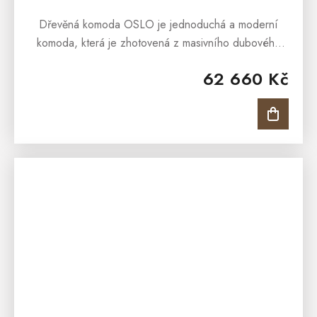
Dřevěná komoda OSLO je jednoduchá a moderní
komoda, která je zhotovená z masivního dubového
dřeva. Dřevěná komoda OSLO je součástí kolekce,
62 660 Kč
která představuje elegantní a...