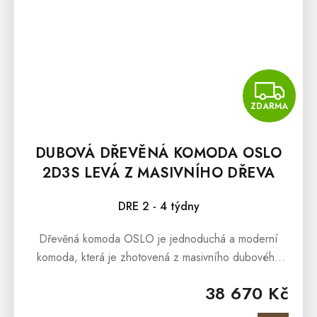
Z
ZDARMA
DUBOVÁ DŘEVĚNÁ KOMODA OSLO
2D3S LEVÁ Z MASIVNÍHO DŘEVA
DRE 2 - 4 týdny
Dřevěná komoda OSLO je jednoduchá a moderní
komoda, která je zhotovená z masivního dubového
dřeva. Dřevěná komoda OSLO je součástí kolekce,
38 670 Kč
která představuje elegantní a...