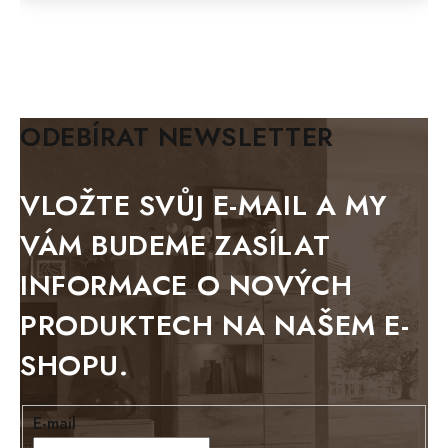
FELIX
MAZE Elite
KLASIK
BIANCA
ODEBÍRAT NEWSLETTER
BLACK VELVET
METAL
VLOŽTE SVŮJ E-MAIL A MY
BELLUNO grafite
VÁM BUDEME ZASÍLAT
WESTERN
INFORMACE O NOVÝCH
BERLIN
PRODUKTECH NA NAŠEM E-
KOLMAR
SHOPU.
TOSKANIA
LOUISIANA
E-mail
Tello