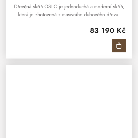
Dřevěná skříň OSLO je jednoduchá a moderní skříň,
která je zhotovená z masivního dubového dřeva.
Dřevěná skříň OSLO je součástí kolekce, která
83 190 Kč
představuje elegantní a...