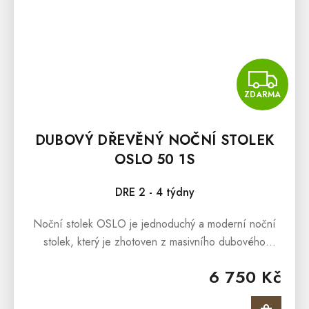
Z
ZDARMA
DUBOVÝ DŘEVĚNÝ NOČNÍ STOLEK
OSLO 50 1S
DRE 2 - 4 týdny
Noční stolek OSLO je jednoduchý a moderní noční
stolek, který je zhotoven z masivního dubového
dřeva. Noční stolek OSLO je součástí kolekce, která
6 750 Kč
představuje elegantní a...