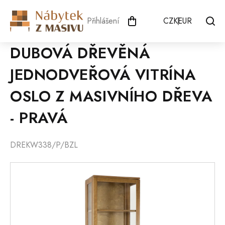
Přejít
na
Přihlášení
CZK
EUR
obsah
DUBOVÁ DŘEVĚNÁ
JEDNODVEŘOVÁ VITRÍNA
OSLO Z MASIVNÍHO DŘEVA
- PRAVÁ
DREKW338/P/BZL