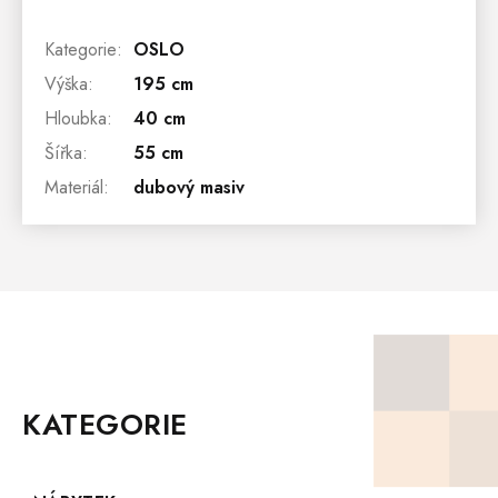
Kategorie
:
OSLO
Výška
:
195 cm
Hloubka
:
40 cm
Šířka
:
55 cm
Materiál
:
dubový masiv
Z
Á
P
KATEGORIE
A
T
Í