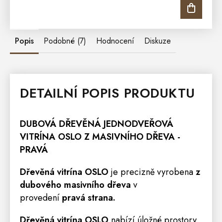
Popis
Podobné (7)
Hodnocení
Diskuze
DETAILNÍ POPIS PRODUKTU
DUBOVÁ DŘEVĚNÁ JEDNODVEŘOVÁ
VITRÍNA
OSLO
Z MASIVNÍHO DŘEVA -
PRAVÁ
Dřevěná vitrína OSLO
je precizně vyrobena
z
dubového masivního dřeva
v
provedení
pravá strana.
Dřevěná vitrína OSLO
nabízí úložné prostory