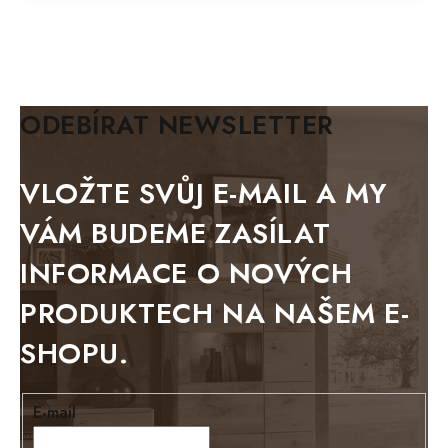
MAZE Elite
KLASIK
BIANCA
ODEBÍRAT NEWSLETTER
BLACK VELVET
METAL
VLOŽTE SVŮJ E-MAIL A MY
BELLUNO grafite
VÁM BUDEME ZASÍLAT
WESTERN
INFORMACE O NOVÝCH
BERLIN
PRODUKTECH NA NAŠEM E-
KOLMAR
SHOPU.
TOSKANIA
LOUISIANA
E-mail
Tello