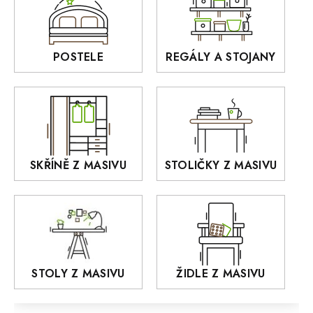
BORA
Interiérové osvětlení
BELLUNO Elegante
Rošty z masivu
POSTELE
REGÁLY A STOJANY
GIALO
Akce
DEJA
OLD STYLE
KANSAS
RETRO
SKŘÍNĚ Z MASIVU
STOLIČKY Z MASIVU
MONET
Praděd
OSLO
AROZZE
STOLY Z MASIVU
ŽIDLE Z MASIVU
MODERN loft
FELIX