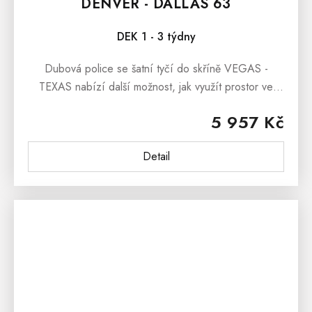
DENVER - DALLAS 63
DEK 1 - 3 týdny
Dubová police se šatní tyčí do skříně VEGAS -
TEXAS nabízí další možnost, jak využít prostor ve
skříních z kolekce VEGAS - TEXAS. Masivní nábytek
5 957 Kč
VEGAS - TEXAS nabízí rustikální...
Detail