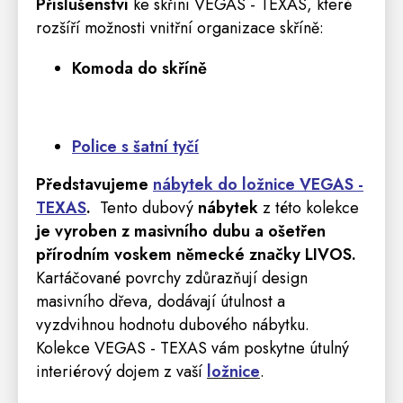
Příslušenství
ke skříni VEGAS - TEXAS, které
rozšíří možnosti vnitřní organizace skříně:
Komoda
do skříně
Police s šatní tyčí
Představujeme
nábytek do ložnice VEGAS -
TEXAS
.
Tento dubový
nábytek
z této kolekce
je vyroben z masivního dubu a ošetřen
přírodním voskem německé značky LIVOS.
Kartáčované povrchy zdůrazňují design
masivního dřeva, dodávají útulnost a
vyzdvihnou hodnotu dubového nábytku.
Kolekce VEGAS - TEXAS vám poskytne útulný
interiérový dojem z vaší
ložnice
.