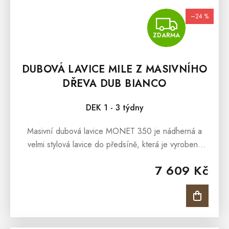
–24 %
ZDA
ZDARMA
DUBOVÁ LAVICE MILE Z MASIVNÍHO
DŘEVA DUB BIANCO
DEK 1 - 3 týdny
Masivní dubová lavice MONET 350 je nádherná a
velmi stylová lavice do předsíně, která je vyrobená
z masivního dubového dřeva a ošetřena přírodním
7 609 Kč
voskem a olejem německé značky...