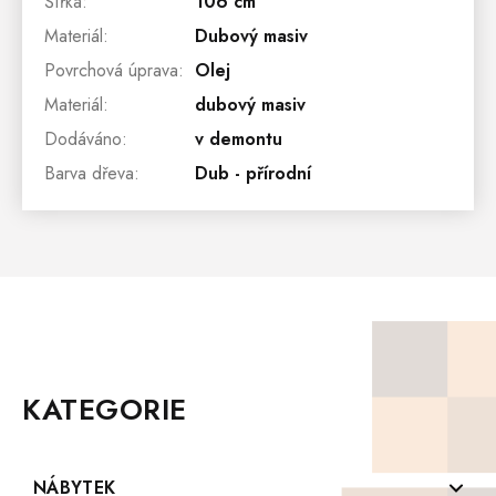
Šířka
:
106 cm
Materiál
:
Dubový masiv
Povrchová úprava
:
Olej
Materiál
:
dubový masiv
Dodáváno
:
v demontu
Barva dřeva
:
Dub - přírodní
Z
Á
P
KATEGORIE
A
T
Í
NÁBYTEK