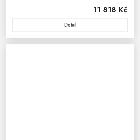
z masivního dubového dřeva a ošetřena přírodním
11 818 Kč
voskem a olejem německé...
Detail