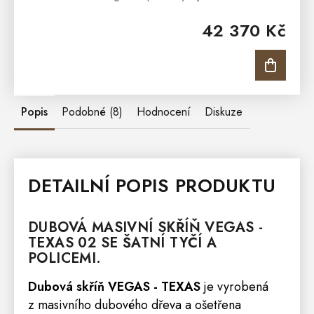
nadčasovou elegancí. Dubová postel z masivu
42 370 Kč
TAMARA je vyrobena z kvalitního...
Popis
Podobné (8)
Hodnocení
Diskuze
DETAILNÍ POPIS PRODUKTU
DUBOVÁ MASIVNÍ
SKŘÍŇ
VEGAS
-
TEXAS
02 SE ŠATNÍ TYČÍ A
POLICEMI.
Dubová skříň VEGAS - TEXAS
je vyrobená
z masivního dubového dřeva a ošetřena