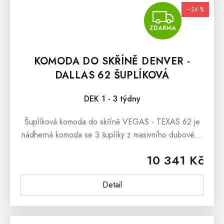
–24 %
ZDA
ZDARMA
KOMODA DO SKŘÍNĚ DENVER -
DALLAS 62 ŠUPLÍKOVÁ
DEK 1 - 3 týdny
Šuplíková komoda do skříně VEGAS - TEXAS 62 je
nádherná komoda se 3 šuplíky z masivního dubového
dřeva, která nabízí další možnost, jak využít prostor
10 341 Kč
ve skříních z kolekce...
Detail