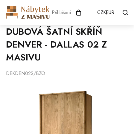
Přejít
na
Přihlášení
CZK
EUR
obsah
DUBOVÁ ŠATNÍ SKŘÍŇ
DENVER - DALLAS 02 Z
MASIVU
DEKDEN02S/BZO