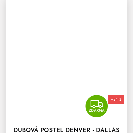
–24 %
ZDA
ZDARMA
DUBOVÁ POSTEL DENVER - DALLAS