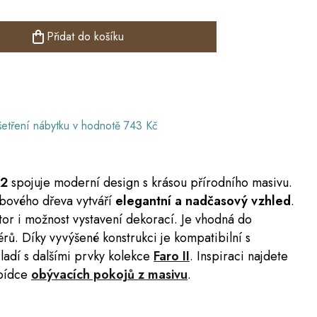
Přidat do košíku
etření nábytku
v hodnotě 743 Kč
12
spojuje moderní design s krásou přírodního masivu.
ubového dřeva vytváří
elegantní a nadčasový vzhled
.
tor i možnost vystavení dekorací. Je vhodná do
érů. Díky vyvýšené konstrukci je kompatibilní s
 ladí s dalšími prvky kolekce
Faro II
. Inspiraci najdete
bídce
obývacích pokojů z masivu
.