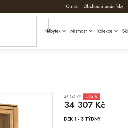
O nás
Obchodní podmínky
Nábytek
Místnosti
Kolekce
Sk
I
45 141 Kč
–24 %
34 307 Kč
Měrná
DEK 1 - 3 TÝDNY
cena: