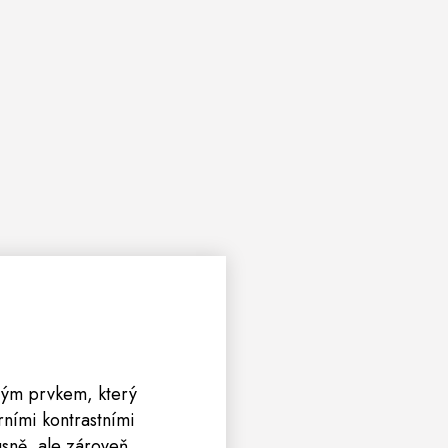
vým prvkem, který
rními kontrastními
usně, ale zároveň