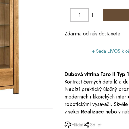
Zdarma od nás dostanete
+ Sada LIVOS k oš
Dubová
vitrína
Faro II Typ 
Kontrast černých detailů a d
Nabízí praktický úložný pros
moderních i klasických interi
robotickými vysavači. Skvěle
v sekci
Realizace
nebo v na
Hlídat
Sdílet