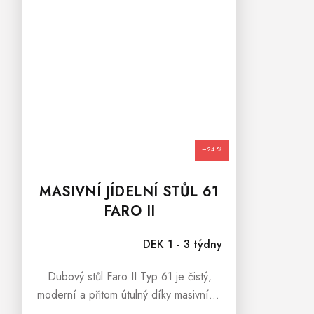
–24 %
MASIVNÍ JÍDELNÍ STŮL 61
FARO II
DEK 1 - 3 týdny
Dubový stůl Faro II Typ 61 je čistý,
moderní a přitom útulný díky masivnímu
dubu. Minimalistický design skvěle sedí