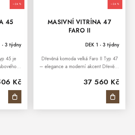
–24 %
–24 %
A 45
MASIVNÍ VITRÍNA 47
FARO II
 - 3 týdny
DEK 1 - 3 týdny
yp 45 je
Dřevěná komoda velká Faro II Typ 47
dubového
– elegance a moderní akcent Dřevěná
 působí
komoda velká Faro II Typ 47 spojuje
506 Kč
37 560 Kč
Moderní
klasickou eleganci dubového dřeva s
y vytváří
moderními detaily. Díky...