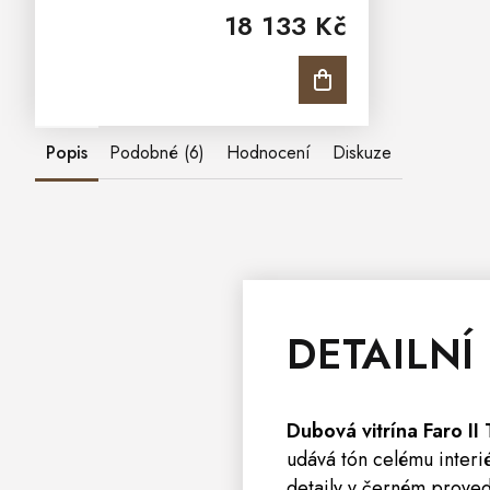
18 133 Kč
do loftu, industrialu i moderní klasiky.
Rozměry: 180 × 100 ×...
Popis
Podobné (6)
Hodnocení
Diskuze
DETAILNÍ
Dubová
vitrína
Faro II 
udává tón celému interi
detaily v černém proved