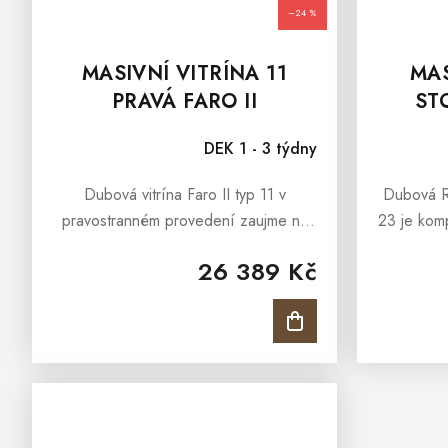
–24 %
MASIVNÍ VITRÍNA 11
MAS
PRAVÁ FARO II
ST
DEK 1 - 3 týdny
Dubová vitrína Faro II typ 11 v
Dubová R
pravostranném provedení zaujme na
23 je komp
první pohled kombinací masivního
masivní d
26 389 Kč
dubu a moderních černých detailů.
moderní k
Nabízí elegantní design, který se hodí
× 52,9
do...