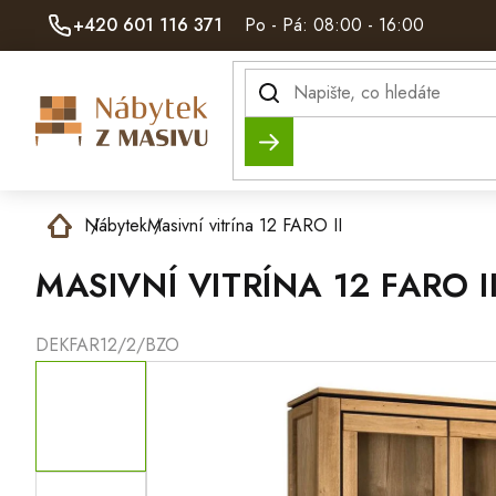
Přejít
+420 601 116 371
Po - Pá: 08:00 - 16:00
na
obsah
Hledat
Domů
Nábytek
Masivní vitrína 12 FARO II
MASIVNÍ VITRÍNA 12 FARO I
DEKFAR12/2/BZO