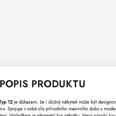
 POPIS PRODUKTU
Typ 12
je důkazem, že i úložný nábytek může být designo
éru. Spojuje v sobě sílu přírodního masivního dubu s mode
ení. Výsledkem je elegantní kus nábytku, který působí lux