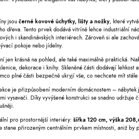
íny jsou
černé kovové úchytky, lišty a nožky
, které vytvá
o dřeva. Tento prvek dodává vitríně lehce industriální ná
tových i skandinávských interiérech. Zároveň si ale zacho
bývací pokoje nebo jídelny.
ení jen krásná na pohled, ale také maximálně praktická. Na
lenice, dekorace i knihy. Skleněné části dodávají lehkost a
mco plné části bezpečně ukryjí vše, co nechcete mít stále
lekce je přizpůsobení moderním domácnostem – nábytek je
mi vysavači. Díky vyvýšené konstrukci se snadno udržuje či
šněji.
ální pro prostornější interiéry:
šířka 120 cm, výška 208
 stane přirozeným centrálním prvkem místnosti, aniž by 