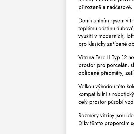
přirozeně a nadčasově.
Dominantním rysem vitr
teplému odstínu dubovéh
využití v moderních, lof
pro klasicky zařízené o
Vitrína Faro II Typ 12 n
prostor pro porcelán, sk
oblíbené předměty, zatí
Velkou výhodou této ko
kompatibilní s robotický
celý prostor působí vzdu
Rozměry vitríny jsou ide
Díky těmto proporcím se