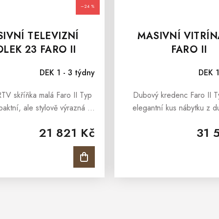
–24 %
IVNÍ TELEVIZNÍ
MASIVNÍ VITRÍN
OLEK 23 FARO II
FARO II
Průměrné hodnocení produktu je 5,0 z 5 hvězdiček.
DEK 1 - 3 týdny
DEK 1
TV skříňka malá Faro II Typ
Dubový kredenc Faro II T
aktní, ale stylově výrazná —
elegantní kus nábytku z 
ub doplňují černé detaily pro
masivu, který v interiéru
21 821 Kč
31 
ontrast. Díky rozměrům 145
přirozeně a nadčasově. 
 × 58 cm se hodí i do...
černé úchytky, lišty a nožk
výrazný...