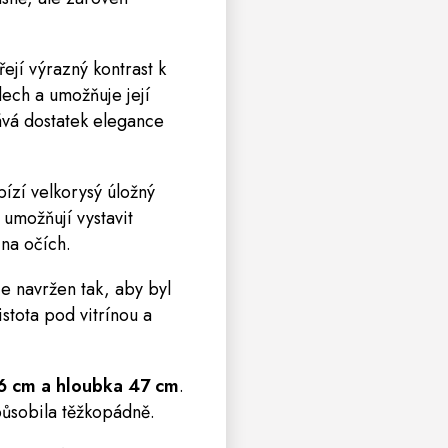
řejí výrazný kontrast k
dech a umožňuje její
vává dostatek elegance
bízí velkorysý úložný
 umožňují vystavit
 na očích.
 navržen tak, aby byl
stota pod vitrínou a
,6 cm a hloubka 47 cm
.
působila těžkopádně.