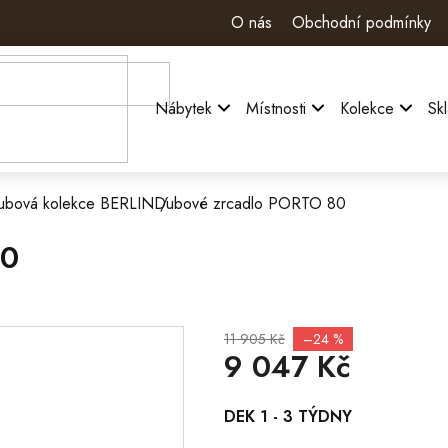
O nás
Obchodní podmínky
Nábytek
Místnosti
Kolekce
Sk
ubová kolekce BERLIN
Dubové zrcadlo PORTO 80
80
11 905 Kč
–24 %
9 047 Kč
Měrná
DEK 1 - 3 TÝDNY
cena: