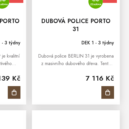
DARMA
ZDARMA
PORTO
DUBOVÁ POLICE PORTO
31
 - 3 týdny
DEK 1 - 3 týdny
e kvalitní
Dubová police BERLIN 31 je vyrobena
tivého
z masivního dubového dřeva. Tento
z kolekce
panel s policí nabízí úložný prostor,
139 Kč
7 116 Kč
í, dlouhou
je praktická k uložení knih, dekorace
hledem....
nebo...