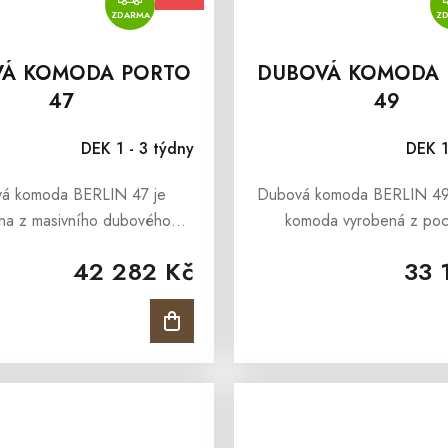
ZDARMA
Z
VÁ KOMODA PORTO
DUBOVÁ KOMODA 
47
49
DEK 1 - 3 týdny
DEK 1
á komoda BERLIN 47 je
Dubová komoda BERLIN 49 j
na z masivního dubového
komoda vyrobená z poc
Komodu BERLIN 47 tvoří 3
masivního dubového dřeva 
42 282 Kč
33 
, které mají systém tichého
Berlin, které vyniká pevnost
, po stranách jsou dvířka,
životností a nadčasovým vz
které jsou...