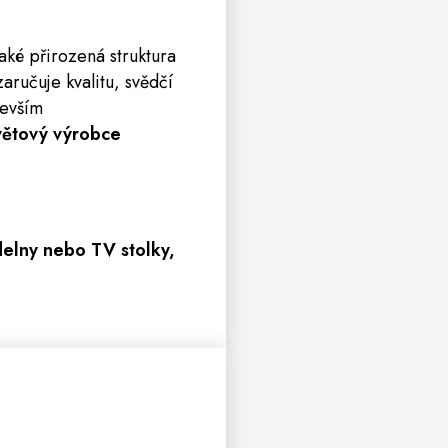
aké přirozená struktura
aručuje kvalitu, svědčí
devším
větový výrobce
delny nebo TV stolky,