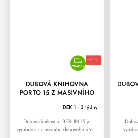
ZDARMA
–24 %
ZDARMA
DUBOVÁ KNIHOVNA
DUBO
PORTO 15 Z MASIVNÍHO
DŘEVA
DEK 1 - 3 týdny
Dubová knihovna BERLIN 15 je
Dubov
vyrobena z masivního dubového dřeva
vyrobe
a ošetřena olejem, který potrhne krásu
dřeva