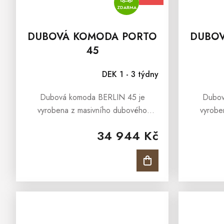
ZDARMA
DUBOVÁ KOMODA PORTO
DUBO
45
DEK 1 - 3 týdny
Dubová komoda BERLIN 45 je
Dubov
vyrobena z masivního dubového
vyrobe
dřeva. Komodu BERLIN 45 tvoří na
dřeva. 
34 944 Kč
levé straně v horní částí prosklené
šuplíky
dvířka se skleněnými policemi, v dolní
domykání
částí...