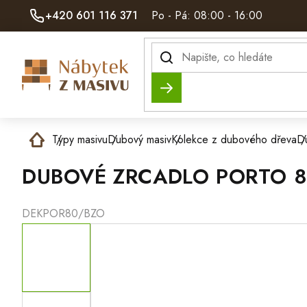
Přejít
+420 601 116 371
Po - Pá: 08:00 - 16:00
na
obsah
Hledat
Domů
Typy masivu
Dubový masiv
Kolekce z dubového dřeva
D
DUBOVÉ ZRCADLO PORTO 
DEKPOR80/BZO