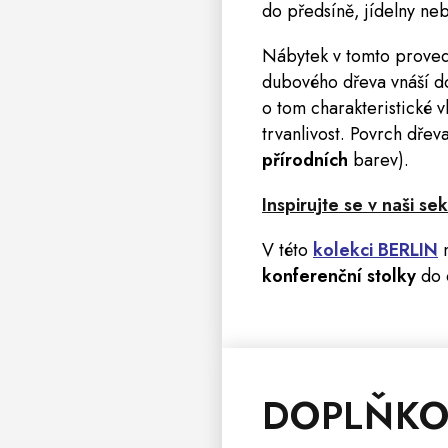
do
předsíně
, jídelny ne
Nábytek v tomto provede
dubového dřeva vnáší do 
o tom charakteristické v
trvanlivost. Povrch dřev
přírodních
barev).
Inspirujte se v naši s
V této
kolekci BERLIN
n
konferenční stolky
do 
DOPLŇKO