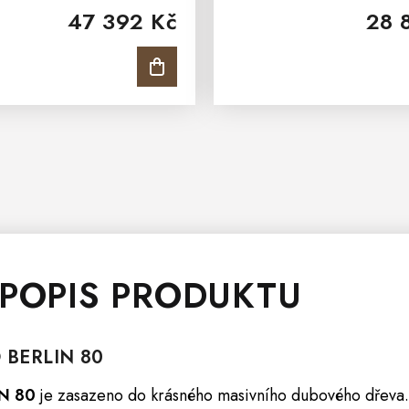
47 392 Kč
28 
a v elegantním a luxusním
stranách jsou dvířka, uvnitř j
ubová komoda je dostatečně
Elegantní kovový úchyt pod
široká a...
 POPIS PRODUKTU
O
BERLIN
80
IN 80
je zasazeno do krásného masivního dubového dřeva.