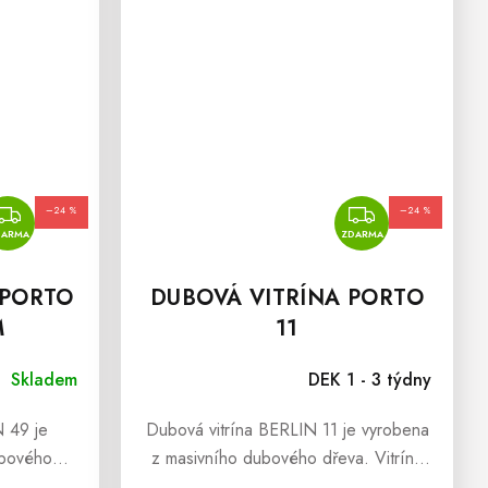
ZDARMA
ZDARMA
–24 %
–24 %
DARMA
ZDARMA
PORTO
DUBOVÁ VITRÍNA PORTO
M
11
Skladem
DEK 1 - 3 týdny
 49 je
Dubová vitrína BERLIN 11 je vyrobena
ubového
z masivního dubového dřeva. Vitrína
uvky a po
je z částí prosklená, uvnitř má police,