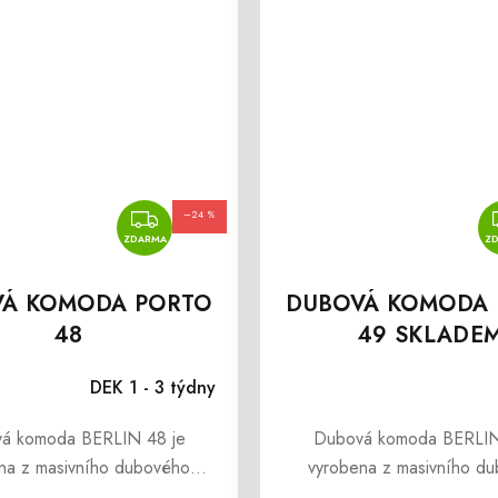
ZDARMA
–24 %
ZDARMA
Z
VÁ KOMODA PORTO
DUBOVÁ KOMODA 
48
49 SKLADE
DEK 1 - 3 týdny
á komoda BERLIN 48 je
Dubová komoda BERLIN
na z masivního dubového
vyrobena z masivního d
. Komoda BERLIN 48 je
dřeva. Komoda má čtyři zás