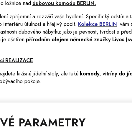
bo ložnice nad
dubovou komodu BERLIN.
ní zpříjemní a rozzáří vaše bydlení. Specifický odstín a t
interiéru útulnost a hřejivý pocit.
Kolekce BERLIN
vám z
lastnosti dubového nábytku: jako je pevnost, tvrdost a pře
a je ošetřen
přírodním
olejem
německé značky Livos (s
ekci REALIZACE
ajdete krásné jídelní
stoly
, ale také
komody
,
vitríny
do jí
obývacího pokoje.
VÉ PARAMETRY