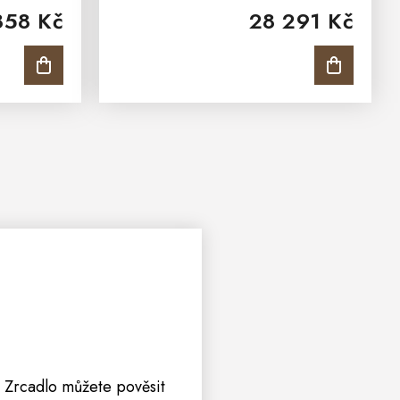
858 Kč
28 291 Kč
sou police.
tato vitrína má otevírání dvířek na
trhává...
pravou stranu....
 Zrcadlo můžete pověsit