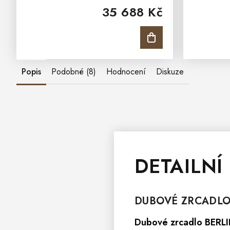
35 688 Kč
přírodního dřeva.
vyroben
Dubová knihovna BERLIN...
stylu. D
Popis
Podobné (8)
Hodnocení
Diskuze
DETAILNÍ
DUBOVÉ
ZRCADL
Dubové zrcadlo BERL