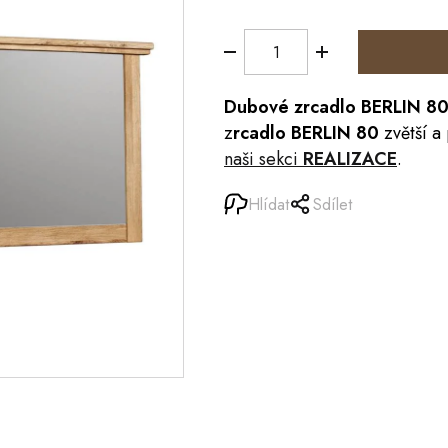
Dubové
zrcadlo
BERLIN
8
z
rcadlo BERLIN 80
zvětší a
naši sekci
REALIZACE
.
Hlídat
Sdílet