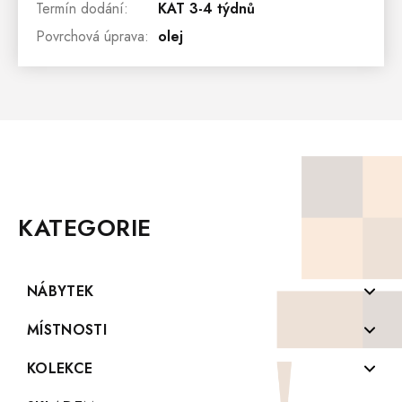
Termín dodání
:
KAT 3-4 týdnů
Povrchová úprava
:
olej
Z
Á
P
KATEGORIE
A
T
Í
NÁBYTEK
Komody z masivu
MÍSTNOSTI
Konferenční stolky z masivu
Koupelny
KOLEKCE
Knihovny z masivu
Kuchyně