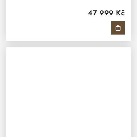
místem pro uschování dokumentů, pořadačů a další
47 999 Kč
předmětů...