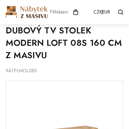
Přejít
na
Přihlášení
CZK
EUR
obsah
DUBOVÝ TV STOLEK
MODERN LOFT 08S 160 CM
Z MASIVU
KATPLMOL08S