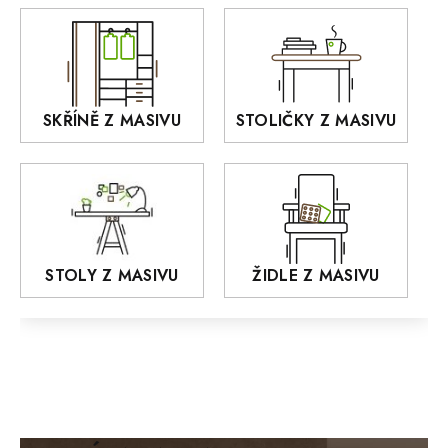
DEJA
OLD STYLE
KANSAS
RETRO
SKŘÍNĚ Z MASIVU
STOLIČKY Z MASIVU
MONET
Praděd
OSLO
AROZZE
STOLY Z MASIVU
ŽIDLE Z MASIVU
MODERN loft
FELIX
MAZE Elite
KLASIK
BIANCA