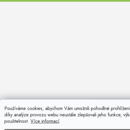
FARO II
Používáme cookies, abychom Vám umožnili pohodlné prohlížen
Nevíte si ra
díky analýze provozu webu neustále zlepšovali jeho funkce, vý
Rádi vám pora
použitelnost.
Více informací
Zavolat n