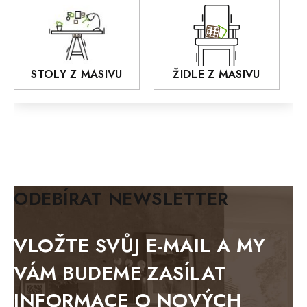
Praděd
OSLO
AROZZE
STOLY Z MASIVU
ŽIDLE Z MASIVU
MODERN loft
FELIX
MAZE Elite
KLASIK
BIANCA
ODEBÍRAT NEWSLETTER
BLACK VELVET
METAL
VLOŽTE SVŮJ E-MAIL A MY
BELLUNO grafite
VÁM BUDEME ZASÍLAT
WESTERN
INFORMACE O NOVÝCH