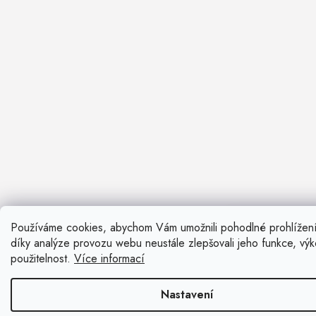
Používáme cookies, abychom Vám umožnili pohodlné prohlížen
Nevíte si ra
díky analýze provozu webu neustále zlepšovali jeho funkce, vý
Rádi vám pora
použitelnost.
Více informací
Zavolat n
Nastavení
Kontaktní fo