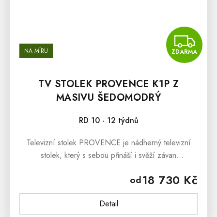
Z
NA MÍRU
ZDARMA
TV STOLEK PROVENCE K1P Z
MASIVU ŠEDOMODRÝ
RD 10 - 12 týdnů
Televizní stolek PROVENCE je nádherný televizní
stolek, který s sebou přináší i svěží závan
francouzského venkova Provence. Televizní stolek
18 730 Kč
od
PROVENCE je vyroben z masivního...
Detail