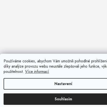
Používáme cookies, abychom Vám umožnili pohodlné prohlížen
Nevíte si ra
díky analýze provozu webu neustále zlepšovali jeho funkce, vý
Rádi vám pora
použitelnost.
Více informací
Zavolat n
Nastavení
Kontaktní fo
Souhlasím