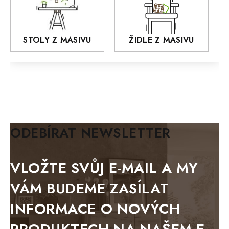
OSLO
AROZZE
STOLY Z MASIVU
ŽIDLE Z MASIVU
MODERN loft
FELIX
MAZE Elite
KLASIK
BIANCA
ODEBÍRAT NEWSLETTER
BLACK VELVET
METAL
VLOŽTE SVŮJ E-MAIL A MY
BELLUNO grafite
VÁM BUDEME ZASÍLAT
WESTERN
INFORMACE O NOVÝCH
BERLIN