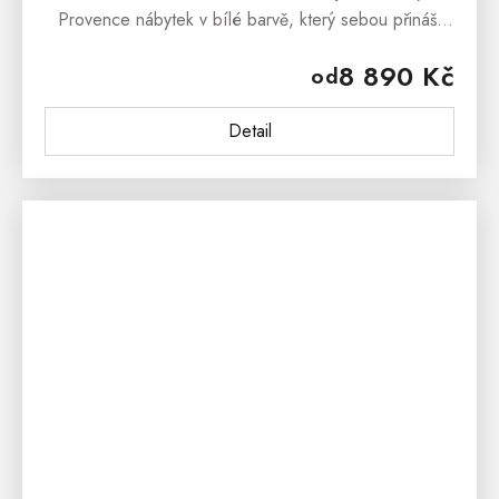
Provence nábytek v bílé barvě, který sebou přináší
svěží závan francouzského venkova. Masivní noční
8 890 Kč
od
stolek PROVENCE je vyroben z...
Detail