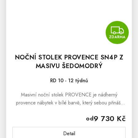
Z
ZDARMA
NOČNÍ STOLEK PROVENCE SN4P Z
MASIVU ŠEDOMODRÝ
RD 10 - 12 týdnů
Masivní noční stolek PROVENCE je nádherný
provence nábytek v bílé barvě, který sebou přináší
svěží závan francouzského venkova. Masivní noční
9 730 Kč
od
stolek PROVENCE je vyroben z...
Detail