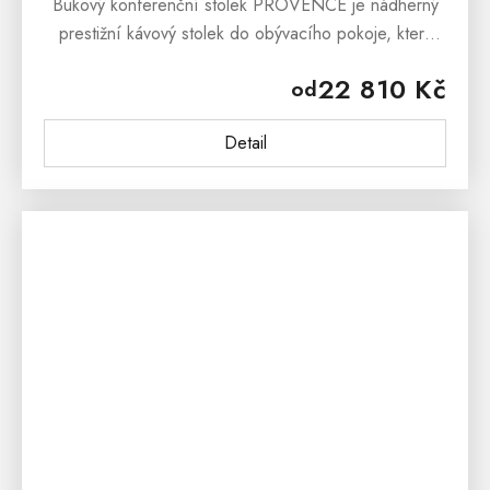
Bukový konferenční stolek PROVENCE je nádherný
prestižní kávový stolek do obývacího pokoje, který
sebou přináší i svěží závan francouzského venkova
22 810 Kč
od
Provence. Masivní...
Detail