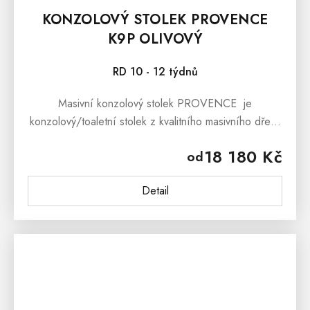
KONZOLOVÝ STOLEK PROVENCE
K9P OLIVOVÝ
RD 10 - 12 týdnů
Masivní konzolový stolek PROVENCE je
konzolový/toaletní stolek z kvalitního masivního dřeva
inspirovaný stylem francouzského provensálského
18 180 Kč
od
venkova. Masivní...
Detail