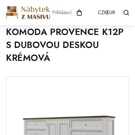
Přejít
na
Přihlášení
CZK
EUR
obsah
KOMODA PROVENCE K12P
S DUBOVOU DESKOU
KRÉMOVÁ