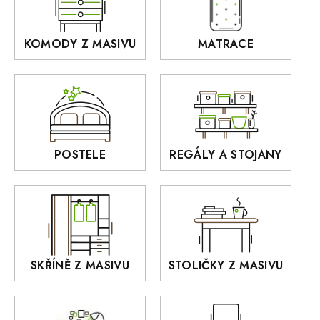
Grande
Stoličky a taburety z masivu
Ardano
KOMODY Z MASIVU
MATRACE
Police z masivu
DOMINO
Zrcadla
AUSTIN
Sedací soupravy
BORA
Interiérové osvětlení
BELLUNO Elegante
Rošty z masivu
POSTELE
REGÁLY A STOJANY
GIALO
Akce
DEJA
OLD STYLE
KANSAS
RETRO
SKŘÍNĚ Z MASIVU
STOLIČKY Z MASIVU
MONET
Praděd