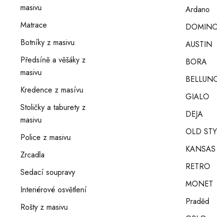
masivu
Ardano
Matrace
DOMIN
Botníky z masivu
AUSTIN
Předsíně a věšáky z
BORA
masivu
BELLUNO
Kredence z masívu
GIALO
Stoličky a taburety z
DEJA
masivu
OLD STY
Police z masivu
KANSAS
Zrcadla
RETRO
Sedací soupravy
MONET
Interiérové osvětlení
Praděd
Rošty z masivu