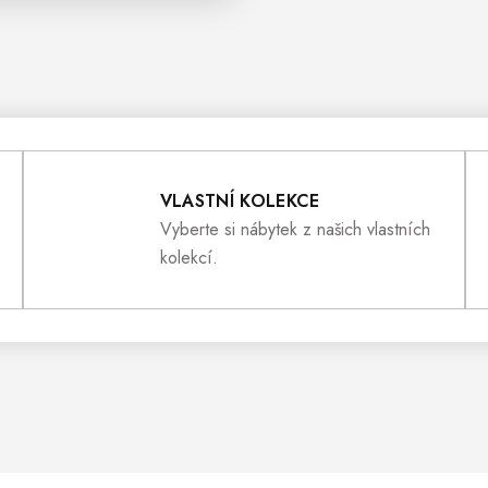
O
V
L
VLASTNÍ KOLEKCE
Á
Vyberte si nábytek z našich vlastních
kolekcí.
D
A
C
Í