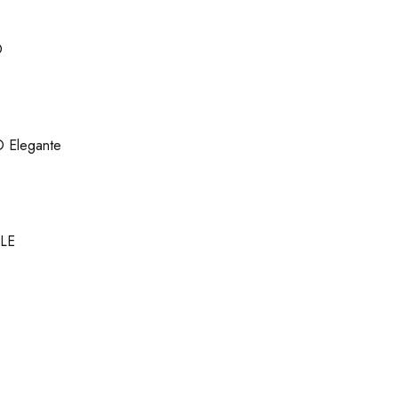
O
 Elegante
LE