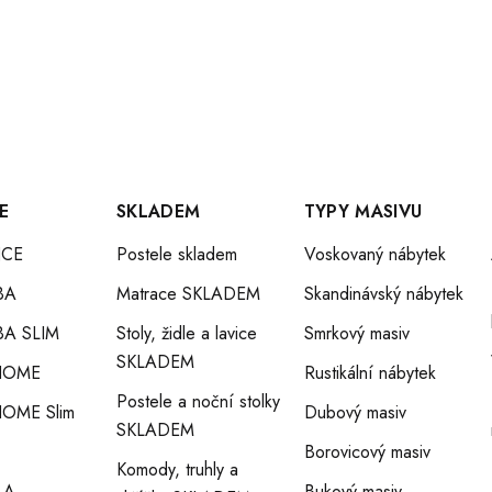
P
R
V
K
E
SKLADEM
TYPY MASIVU
CE
Postele skladem
Voskovaný nábytek
Y
BA
Matrace SKLADEM
Skandinávský nábytek
V
A SLIM
Stoly, židle a lavice
Smrkový masiv
SKLADEM
HOME
Rustikální nábytek
Ý
Postele a noční stolky
OME Slim
Dubový masiv
SKLADEM
P
Borovicový masiv
Komody, truhly a
LA
Bukový masiv