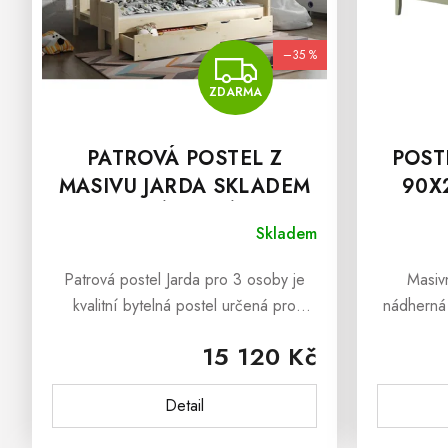
D
U
K
–35 %
ZDARMA
T
Ů
ZDARMA
PATROVÁ POSTEL Z
POST
MASIVU JARDA SKLADEM
90X
PŘÍRODNÍ
Skladem
Patrová postel Jarda pro 3 osoby je
Masiv
kvalitní bytelná postel určená pro
nádherná 
spánek jak dětí, tak dospělých. Postel
přináší 
15 120 Kč
je zhotovená ze smrkového masivního
venkova
dřeva a spojuje se pomocí...
PROVENCE
Detail