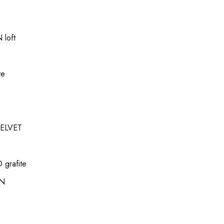
loft
te
ELVET
grafite
N