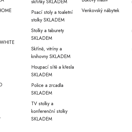
skříňky SKLADEM
I
HOME
Venkovský nábytek
Psací stoly a toaletní
stolky SKLADEM
S
Stolky a taburety
U
SKLADEM
WHITE
Skříně, vitríny a
knihovny SKLADEM
Houpací sítě a křesla
SKLADEM
O
Police a zrcadla
SKLADEM
TV stolky a
konferenční stolky
A
SKLADEM