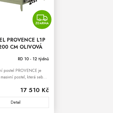
ZDARMA
ZDARMA
EL PROVENCE L1P
200 CM OLIVOVÁ
RD 10 - 12 týdnů
ní postel PROVENCE je
masivní postel, která sebou
i svěží závan francouzského
17 510 Kč
 Provence. Masivní poste
 je vyrobena z masivního
Detail
bukového...