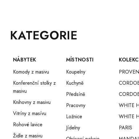
Z
Přeskočit
KATEGORIE
Á
kategorie
P
A
T
NÁBYTEK
MÍSTNOSTI
KOLEKC
Í
Komody z masivu
Koupelny
PROVEN
Konferenční stolky z
Kuchyně
CORDO
masivu
Předsíně
CORDOB
Knihovny z masivu
Pracovny
WHITE 
Vitríny z masívu
Ložnice
WHITE H
Rohové lavice
Jídelny
PARIS
Židle z masivu
Obývací pokoje
MANDA