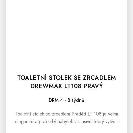
TOALETNÍ STOLEK SE ZRCADLEM
DREWMAX LT108 PRAVÝ
DRM 4 - 8 týdnů
Toaletní stolek se zrcadlem Praděd LT 108 je velmi
elegantní a praktický nábytek z masivu, který vytvoří
každou ložnici, ale i předsíň či dětský pokoj