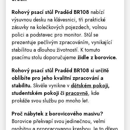
Rohový psací stůl Praděd BR108
nabízí
výsuvnou desku na klávesnici, tři praktické
zásuvky na kolečkových pojezdech, volnou
polici a podstavec pro monitor. Stůl se
prezentuje pečlivým zpracováním, vynikající
stabilitou a dlouhou životností. K tomuto
psacímu stolu doporučujeme
židle
z borovice.
Rohový psací stůl Praděd BR108
si určitě
oblíbíte pro jeho kvalitní zpracování a
stabilitu.
Skvěle vynikne v
dětském pokoji
,
studentském pokoji
či
pracovně
,
kde
prokáže svou službu po mnoho let.
Proč nábytek z borovicového masivu?
Borovice překvapí svou jedinečnou, velmi
osobitou a propracovanou kresbou. Je to dřevo