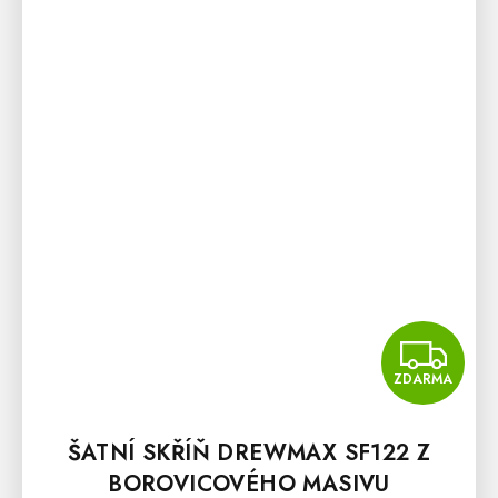
Z
ZDARMA
ŠATNÍ SKŘÍŇ DREWMAX SF122 Z
BOROVICOVÉHO MASIVU