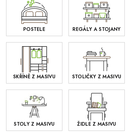
Sedací soupravy
BORA
Interiérové osvětlení
BELLUNO Elegante
Rošty z masivu
POSTELE
REGÁLY A STOJANY
GIALO
Akce
DEJA
OLD STYLE
KANSAS
RETRO
SKŘÍNĚ Z MASIVU
STOLIČKY Z MASIVU
MONET
Praděd
OSLO
AROZZE
STOLY Z MASIVU
ŽIDLE Z MASIVU
MODERN loft