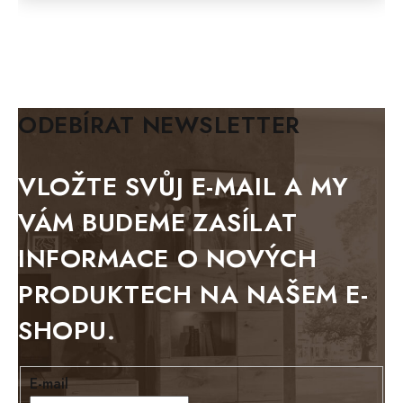
FELIX
MAZE Elite
KLASIK
BIANCA
ODEBÍRAT NEWSLETTER
BLACK VELVET
METAL
VLOŽTE SVŮJ E-MAIL A MY
BELLUNO grafite
VÁM BUDEME ZASÍLAT
WESTERN
INFORMACE O NOVÝCH
BERLIN
PRODUKTECH NA NAŠEM E-
KOLMAR
SHOPU.
TOSKANIA
LOUISIANA
E-mail
Tello