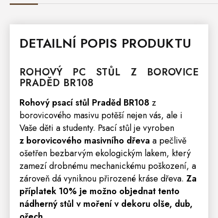
DETAILNÍ POPIS PRODUKTU
ROHOVÝ PC
STŮL
Z BOROVICE
PRADĚD
BR108
Rohový
psací stůl
Praděd BR108
z
borovicového masivu potěší nejen vás, ale i
Vaše děti a studenty. Psací stůl je vyroben
z borovicového masivního dřeva
a pečlivě
ošetřen bezbarvým ekologickým lakem, který
zamezí drobnému mechanickému poškození, a
zároveň dá vyniknou přirozené kráse dřeva.
Za
příplatek 10% je možno objednat tento
nádherný stůl v moření v dekoru olše, dub,
ořech.