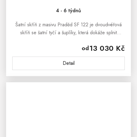
4 - 6 týdnů
Šatní skříň z masivu Praděd SF 122 je dvoudvéřová
skříň se šatní tyčí a šuplíky, která dokáže splnit
veškeré Vaše požadavky, které jsou kladeny na kvalitní
13 030 Kč
od
skříň...
Detail