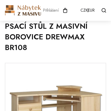
Přejít
na
Přihlášení
CZK
EUR
obsah
PSACÍ STŮL Z MASIVNÍ
BOROVICE DREWMAX
BR108