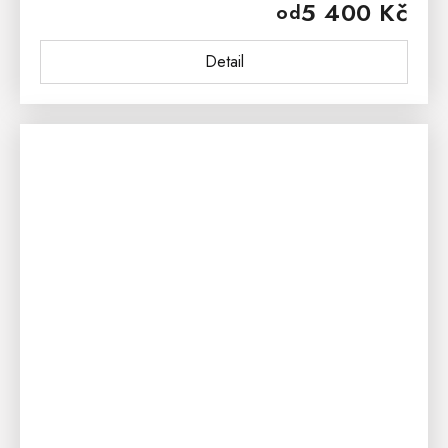
5 400 Kč
od
výjimečným. Kosmetický...
Detail