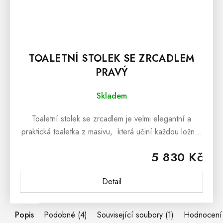
TOALETNÍ STOLEK SE ZRCADLEM
PRAVÝ
Skladem
Toaletní stolek se zrcadlem je velmi elegantní a
praktická toaletka z masivu, která učiní každou ložnici
či dětský pokoj výjimečným. Kosmetický stolek z
5 830 Kč
masívu je vyroben z...
Detail
Popis
Podobné (4)
Související soubory (1)
Hodnocení