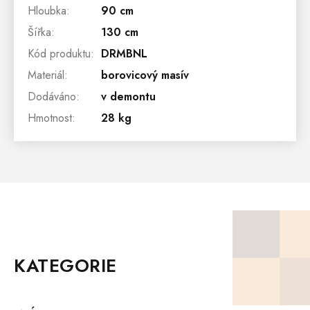
Hloubka
:
90 cm
Šířka
:
130 cm
Kód produktu
:
DRMBNL
Materiál
:
borovicový masív
Dodáváno
:
v demontu
Hmotnost
:
28 kg
Z
Á
P
KATEGORIE
A
T
Í