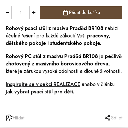
Přidat do košíku
Rohový
psací stůl
z masivu
Praděd
BR108
nabízí
účelné řešení pro každé zákoutí Vaši
pracovny,
dětského pokoje i studentského pokoje.
Rohový PC
stůl
z masivu Praděd BR108
je
pečlivě
zhotovený z masivního borovicového dřeva,
které je zárukou vysoké odolnosti a dlouhé životnosti.
Inspirujte se v sekci REALIZACE
anebo v článku
Jak vybrat psací stůl pro děti
.
Hlídat
Sdílet