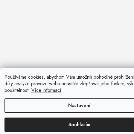
Používáme cookies, abychom Vám umožnili pohodlné prohlížen
Nevíte si ra
díky analýze provozu webu neustále zlepšovali jeho funkce, vý
Rádi vám pora
použitelnost.
Více informací
Zavolat n
Nastavení
Kontaktní fo
Souhlasím