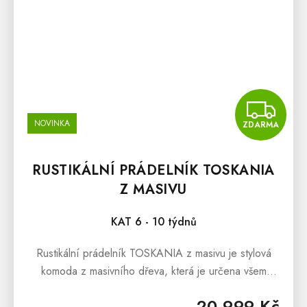
Z
NOVINKA
ZDARMA
RUSTIKÁLNÍ PRÁDELNÍK TOSKANIA
Z MASIVU
KAT 6 - 10 týdnů
Rustikální prádelník TOSKANIA z masivu je stylová
komoda z masivního dřeva, která je určena všem
snílkům, kterým přirostl k srdci masivní nábytek, a kteří
20 999 Kč
milují toskánský...