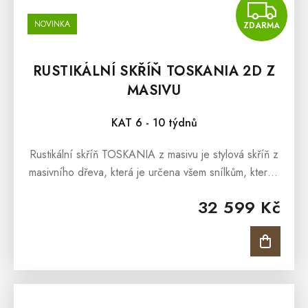
Z
NOVINKA
ZDARMA
RUSTIKÁLNÍ SKŘÍŇ TOSKANIA 2D Z
MASIVU
KAT 6 - 10 týdnů
Rustikální skříň TOSKANIA z masivu je stylová skříň z
masivního dřeva, která je určena všem snílkům, kterým
přirostla k srdci italská Verona, a kteří milují toskánský
32 599 Kč
nábytek a...