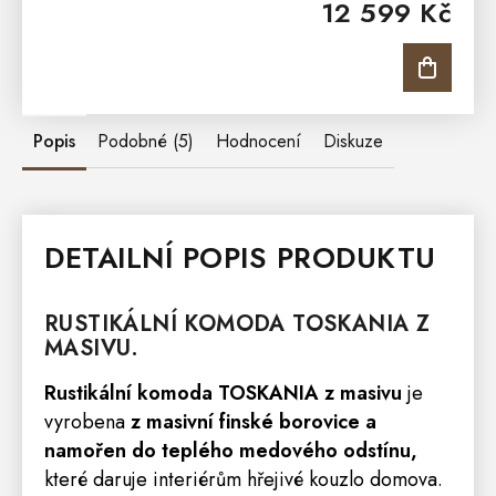
12 599 Kč
milují toskánský...
Popis
Podobné (5)
Hodnocení
Diskuze
DETAILNÍ POPIS PRODUKTU
RUSTIKÁLNÍ
KOMODA
TOSKANIA
Z
MASIVU.
Rustikální komoda TOSKANIA z masivu
je
vyrobena
z masivní finské borovice a
namořen do teplého medového odstínu,
které daruje interiérům hřejivé kouzlo domova.