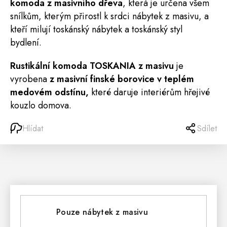
komoda z masivního dřeva
, která je určena všem
snílkům, kterým přirostl k srdci nábytek z masivu, a
kteří milují toskánský nábytek a toskánský styl
bydlení.
Rustikální komoda TOSKANIA z masivu
je
vyrobena
z masivní finské borovice v teplém
medovém odstínu,
které daruje interiérům hřejivé
kouzlo domova.
Hlídat
Sdílet
Pouze nábytek z masivu