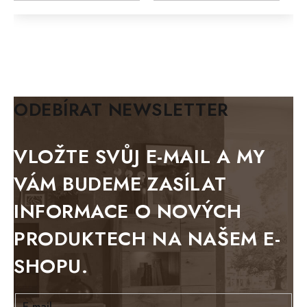
FELIX
MAZE Elite
KLASIK
BIANCA
ODEBÍRAT NEWSLETTER
BLACK VELVET
METAL
VLOŽTE SVŮJ E-MAIL A MY
BELLUNO grafite
VÁM BUDEME ZASÍLAT
WESTERN
INFORMACE O NOVÝCH
BERLIN
PRODUKTECH NA NAŠEM E-
KOLMAR
SHOPU.
TOSKANIA
LOUISIANA
E-mail