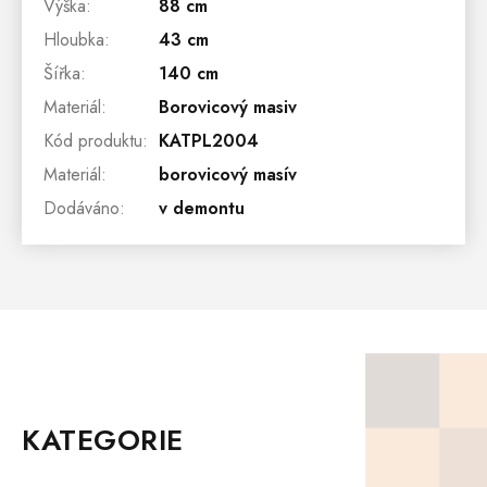
Výška
:
88 cm
Hloubka
:
43 cm
Šířka
:
140 cm
Materiál
:
Borovicový masiv
Kód produktu
:
KATPL2004
Materiál
:
borovicový masív
Dodáváno
:
v demontu
Z
Á
P
KATEGORIE
A
T