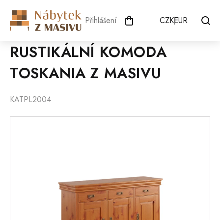
Přejít
na
Přihlášení
CZK
EUR
obsah
RUSTIKÁLNÍ KOMODA
TOSKANIA Z MASIVU
KATPL2004