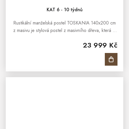
KAT 6 - 10 týdnů
Rustikální manželská postel TOSKANIA 140x200 cm
z masivu je stylová postel z masivního dřeva, která je
určena všem snílkům, kterým přirostl k srdci nábytek z
23 999 Kč
masivu, a kteří...