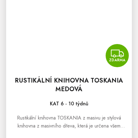
Z
ZDARMA
RUSTIKÁLNÍ KNIHOVNA TOSKANIA
MEDOVÁ
KAT 6 - 10 týdnů
Rustikální knihovna TOSKANIA z masivu je stylová
knihovna z masivního dřeva, která je určena všem
snílkům, kterým přirostla k srdci italská Verona, a kteří