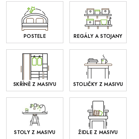
AUSTIN
Sedací soupravy
BORA
Interiérové osvětlení
BELLUNO Elegante
Rošty z masivu
POSTELE
REGÁLY A STOJANY
GIALO
Akce
DEJA
OLD STYLE
KANSAS
RETRO
SKŘÍNĚ Z MASIVU
STOLIČKY Z MASIVU
MONET
Praděd
OSLO
AROZZE
STOLY Z MASIVU
ŽIDLE Z MASIVU
MODERN loft