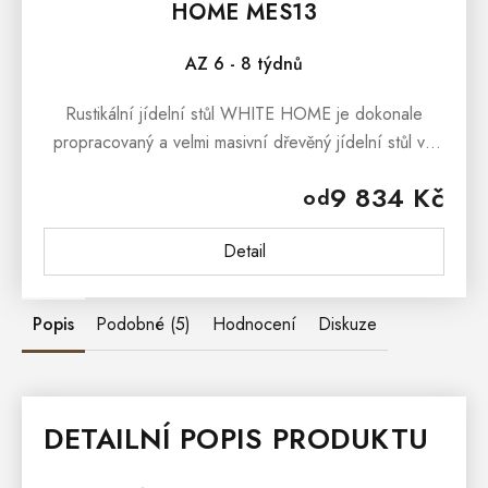
HOME MES13
AZ 6 - 8 týdnů
Rustikální jídelní stůl WHITE HOME je dokonale
propracovaný a velmi masivní dřevěný jídelní stůl ve
stylu Provence, který provoní interiéry Vaši kuchyně či
9 834 Kč
od
jídelny přírodními...
Detail
Popis
Podobné (5)
Hodnocení
Diskuze
DETAILNÍ POPIS PRODUKTU