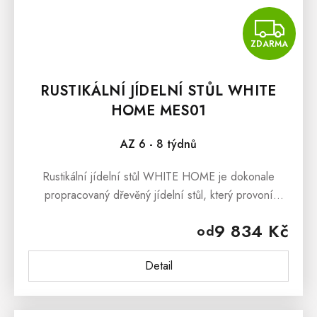
Z
ZDARMA
RUSTIKÁLNÍ JÍDELNÍ STŮL WHITE
HOME MES01
AZ 6 - 8 týdnů
Rustikální jídelní stůl WHITE HOME je dokonale
propracovaný dřevěný jídelní stůl, který provoní
interiéry Vaši kuchyně či jídelny přírodními tony
9 834 Kč
od
borovicového dřeva.Voskovaný...
Detail