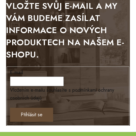
METAL
VLOŽTE SVŮJ E-MAIL A MY
BELLUNO grafite
VÁM BUDEME ZASÍLAT
WESTERN
INFORMACE O NOVÝCH
BERLIN
PRODUKTECH NA NAŠEM E-
KOLMAR
SHOPU.
TOSKANIA
LOUISIANA
E-mail
Tello
Loriano
Vložením e-mailu souhlasíte s
podmínkami ochrany
osobních údajů
EXCLUSIVE
Ontario
Přihlásit se
TEXAS
ANNY