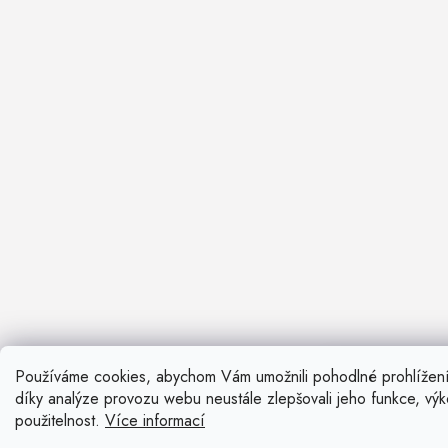
Používáme cookies, abychom Vám umožnili pohodlné prohlížen
Nevíte si ra
díky analýze provozu webu neustále zlepšovali jeho funkce, vý
Rádi vám pora
použitelnost.
Více informací
Zavolat n