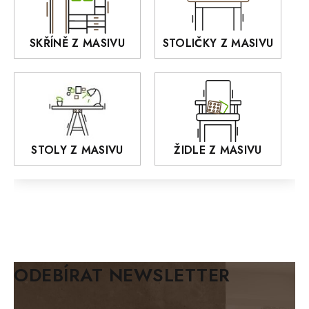
KANSAS
RETRO
SKŘÍNĚ Z MASIVU
STOLIČKY Z MASIVU
MONET
Praděd
OSLO
AROZZE
STOLY Z MASIVU
ŽIDLE Z MASIVU
MODERN loft
FELIX
MAZE Elite
KLASIK
BIANCA
ODEBÍRAT NEWSLETTER
BLACK VELVET