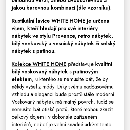
celobílou verzi, anebo dvoubarevnou a
jakou barevnou kombinaci (dle vzorníku).
Rustikální lavice
WHITE HOME
je určena
všem, kteří hledají pro své interiéry
nábytek ve stylu Provence,
retro
nábytek,
bílý venkovský a vesnický nábytek či selský
nábytek s patinou.
Kolekce WHITE HOME
představuje
kvalitní
bílý voskovaný nábytek s patinovým
efektem
, u kterého se nemusíte bát, že by
někdy vyšel z módy. Díky svému nadčasovému
vzhledu a eleganci bude prostě stále moderní.
Voskovaný nábytek má matný povrch, tudíž se
nemusíte bát otisků prstů, které mohou zkazit
celkový dojem i v dokonale zařízeném
interiérů, neboť je velmi snadné udržet tento