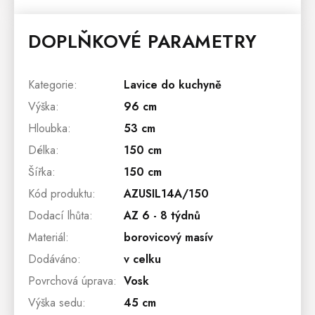
DOPLŇKOVÉ PARAMETRY
Kategorie
:
Lavice do kuchyně
Výška
:
96 cm
Hloubka
:
53 cm
Délka
:
150 cm
Šířka
:
150 cm
Kód produktu
:
AZUSIL14A/150
Dodací lhůta
:
AZ 6 - 8 týdnů
Materiál
:
borovicový masív
Dodáváno
:
v celku
Povrchová úprava
:
Vosk
Výška sedu
:
45 cm