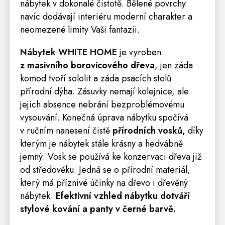
nábytek v dokonalé čistotě. Bělené povrchy
navíc dodávají interiéru moderní charakter a
neomezené limity Vaši fantazii.
Nábytek WHITE HOME
je vyroben
z masivního borovicového dřeva
, jen záda
komod tvoří sololit a záda psacích stolů
přírodní dýha. Zásuvky nemají kolejnice, ale
jejich absence nebrání bezproblémovému
vysouvání. Konečná úprava nábytku spočívá
v ručním nanesení čistě
přírodních vosků,
díky
kterým je nábytek stále krásny a hedvábně
jemný. Vosk se používá ke konzervaci dřeva již
od středověku. Jedná se o přírodní materiál,
který má příznivé účinky na dřevo i dřevěný
nábytek.
Efektivní vzhled nábytku dotváří
stylové kování a panty v černé barvě.