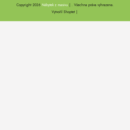
Copyright 2026
Nábytek z masivu
. Všechna práva vyhrazena.
DEL SOL
Vytvořil Shoptet
LOFT HARMONY
FARO II