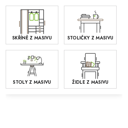
Akce
DEJA
OLD STYLE
KANSAS
RETRO
SKŘÍNĚ Z MASIVU
STOLIČKY Z MASIVU
MONET
Praděd
OSLO
AROZZE
STOLY Z MASIVU
ŽIDLE Z MASIVU
MODERN loft
FELIX
MAZE Elite
KLASIK