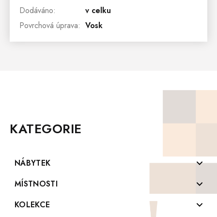
Dodáváno
:
v celku
Povrchová úprava
:
Vosk
Z
Á
P
KATEGORIE
A
T
Í
NÁBYTEK
Komody z masivu
MÍSTNOSTI
Konferenční stolky z masivu
Koupelny
KOLEKCE
Knihovny z masivu