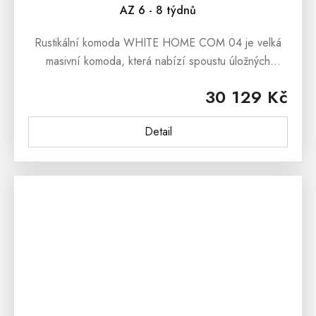
AZ 6 - 8 týdnů
Rustikální komoda WHITE HOME COM 04 je velká
masivní komoda, která nabízí spoustu úložných
prostor a dokonalý design pro Vaše ložnice, pracovny,
30 129 Kč
kanceláře či může výborně...
Detail