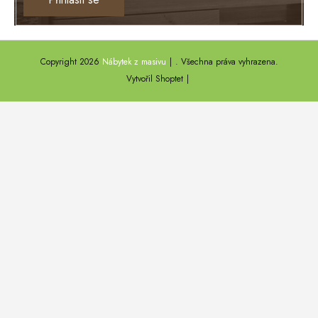
TEXAS
ANNY
Copyright 2026
Nábytek z masivu
. Všechna práva vyhrazena.
DEL SOL
Vytvořil Shoptet
LOFT HARMONY
FARO II