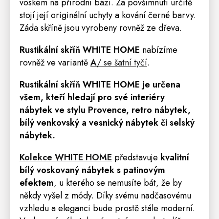
voskem na přírodní bázi. Za povšimnutí určitě
stojí její originální uchyty a kování černé barvy.
Záda skříně jsou vyrobeny rovněž ze dřeva.
Rustikální
skříň
WHITE HOME
nabízíme
rovněž ve variantě
A
/
se šatní tyčí
.
Rustikální
skříň
WHITE HOME
je určena
všem, kteří hledají pro své interiéry
nábytek ve stylu
Provence
,
retro
nábytek,
bílý venkovský a vesnický nábytek či selský
nábytek.
Kolekce WHITE HOME
představuje
kvalitní
bílý voskovaný nábytek s patinovým
efektem
, u kterého se nemusíte bát, že by
někdy vyšel z módy. Díky svému nadčasovému
vzhledu a eleganci bude prostě stále moderní.