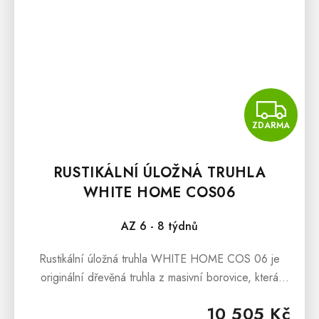
Z
ZDARMA
RUSTIKÁLNÍ ÚLOŽNÁ TRUHLA
WHITE HOME COS06
AZ 6 - 8 týdnů
Rustikální úložná truhla WHITE HOME COS 06 je
originální dřevěná truhla z masivní borovice, která
může plnit funkci jako peřináč, dřevěný originální box
10 505 Kč
na hračky či knihy,...