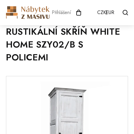
Přejít
na
Přihlášení
CZK
EUR
obsah
RUSTIKÁLNÍ SKŘÍŇ WHITE
HOME SZY02/B S
POLICEMI