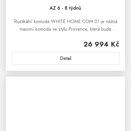
AZ 6 - 8 týdnů
Rustikální komoda WHITE HOME COM 01 je něžná
masivní komoda ve stylu Provence, která bude
dominantním exemplářem každého moderního
26 994 Kč
interiéru.Rustikální komoda WHITE HOME COM 01...
Detail