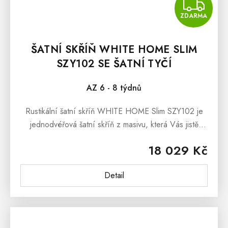
Z
ZDARMA
ŠATNÍ SKŘÍŇ WHITE HOME SLIM
SZY102 SE ŠATNÍ TYČÍ
AZ 6 - 8 týdnů
Rustikální šatní skříň WHITE HOME Slim SZY102 je
jednodvéřová šatní skříň z masivu, která Vás jistě
upoutá kvalitním provedením a elegantním vzhledem.
18 029 Kč
Tato moderní šatní skříň...
Detail