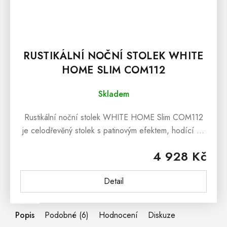
RUSTIKÁLNÍ NOČNÍ STOLEK WHITE
HOME SLIM COM112
Skladem
Rustikální noční stolek WHITE HOME Slim COM112
je celodřevěný stolek s patinovým efektem, hodící se
do ložnice nebo dětského pokoje, a zároveň je
4 928 Kč
výborným společníkem nejen k...
Detail
Popis
Podobné (6)
Hodnocení
Diskuze