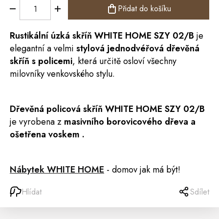
Přidat do košíku
Rustikální úzká
skříň
WHITE HOME
SZY 02/B
je
elegantní a velmi
stylová jednodvéřová dřevěná
skříň s policemi
, která určitě osloví všechny
milovníky venkovského stylu.
Dřevěná policová skříň WHITE HOME SZY 02/B
je vyrobena z
masivního borovicového dřeva a
ošetřena voskem .
Nábytek WHITE HOME
- domov jak má být!
Hlídat
Sdílet