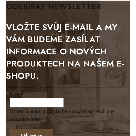
BIANCA
ODEBÍRAT NEWSLETTER
BLACK VELVET
METAL
VLOŽTE SVŮJ E-MAIL A MY
BELLUNO grafite
VÁM BUDEME ZASÍLAT
WESTERN
INFORMACE O NOVÝCH
BERLIN
PRODUKTECH NA NAŠEM E-
KOLMAR
SHOPU.
TOSKANIA
LOUISIANA
E-mail
Tello
Loriano
Vložením e-mailu souhlasíte s
podmínkami ochrany
osobních údajů
EXCLUSIVE
Ontario
Přihlásit se