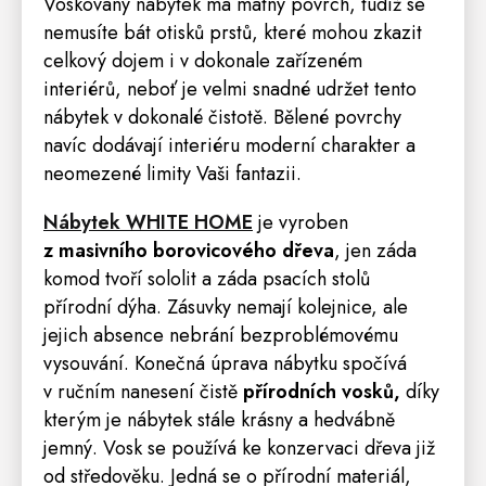
Voskovaný nábytek má matný povrch, tudíž se
nemusíte bát otisků prstů, které mohou zkazit
celkový dojem i v dokonale zařízeném
interiérů, neboť je velmi snadné udržet tento
nábytek v dokonalé čistotě. Bělené povrchy
navíc dodávají interiéru moderní charakter a
neomezené limity Vaši fantazii.
Nábytek WHITE HOME
je vyroben
z masivního borovicového dřeva
, jen záda
komod tvoří sololit a záda psacích stolů
přírodní dýha. Zásuvky nemají kolejnice, ale
jejich absence nebrání bezproblémovému
vysouvání. Konečná úprava nábytku spočívá
v ručním nanesení čistě
přírodních vosků,
díky
kterým je nábytek stále krásny a hedvábně
jemný. Vosk se používá ke konzervaci dřeva již
od středověku. Jedná se o přírodní materiál,