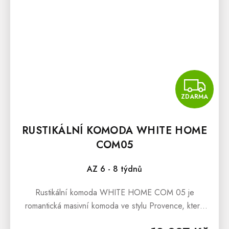
Z
ZDARMA
RUSTIKÁLNÍ KOMODA WHITE HOME
COM05
AZ 6 - 8 týdnů
Rustikální komoda WHITE HOME COM 05 je
romantická masivní komoda ve stylu Provence, která
bude dominantním exemplářem každého moderního