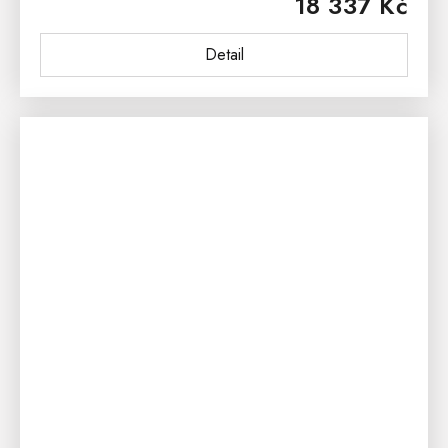
18 337 Kč
interiéru.Rustikální komoda WHITE HOME...
Detail