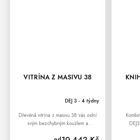
VITRÍNA Z MASIVU 38
KNI
DEJ 3 - 4 týdny
Dřevěná vitrína z masivu 38 vás oslní
Kombin
svým bezchybným kouzlem a
DEJ3
osvědčenou krásou. Tato vitrína se jistě
b
10 442 Kč
od
stane nepostradatelnou součástí
K