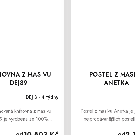
HOVNA Z MASIVU
POSTEL Z MAS
DEJ39
ANETKA
DEJ 3 - 4 týdny
ovaná knihovna z masívu
Postel z masívu Anetka je
9 je vyrobena ze 100%
nejprodávanějších postelí
orovicového masivu.
nabídky. Dřevěná pos
10 803 Kč
2 
od
od
nihovnička DEJ39 je
z masívu Anetka je vyro