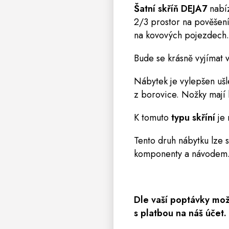
Šatní skříň
DEJA7
nabíz
2/3 prostor na pověšení
na kovových pojezdech.
Bude se krásně vyjímat 
Nábytek je vylepšen ušl
z borovice. Nožky mají k
K tomuto
typu skříní
je 
Tento druh nábytku lze 
komponenty a návodem
Dle vaší poptávky mo
s platbou na náš účet. 