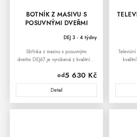
BOTNÍK Z MASIVU S
TELEV
POSUVNÝMI DVEŘMI
DEJ67
DEJ 3 - 4 týdny
Skřínka z masivu s posuvnými
Televizní
dveřmi DEJ67 je vyrobená z kvalitního
kvalit
borovicového masívu. Skřínka z masivu
Televizní
5 630 Kč
od
s posuvnými dveřmi DEJ67 je ošetřená
ekologic
bezbarvým...
jemným
Detail