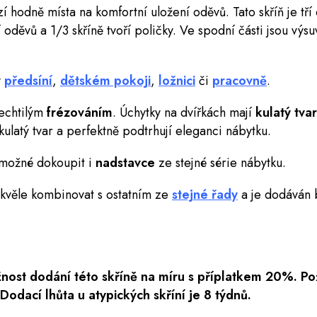
í hodně místa na komfortní uložení oděvů. Tato skříň je tř
 oděvů a 1/3 skříně tvoří
poličky
. Ve spodní části jsou výsu
v
předsíní
,
dětském pokoji
,
ložnici
či
pracovně
.
echtilým
frézováním
. Úchytky na dvířkách mají
kulatý tvar
ulatý tvar a perfektně podtrhují eleganci nábytku.
možné dokoupit i
nadstavce
ze stejné série nábytku.
skvěle kombinovat s ostatním ze
stejné řady
a je dodáván 
.
žnost dodání této skříně na míru s příplatkem 20%. 
Dodací lhůta u atypických skříní je 8 týdnů.