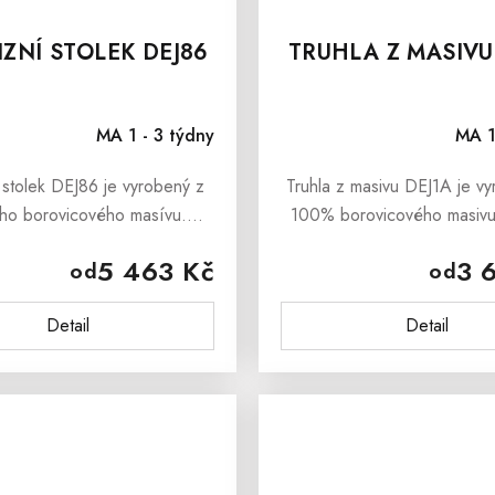
IZNÍ STOLEK DEJ86
TRUHLA Z MASIVU
MA 1 - 3 týdny
MA 1
 stolek DEJ86 je vyrobený z
Truhla z masivu DEJ1A je v
ního borovicového masívu.
100% borovicového masivu
 stolek je ošetřen bezbarvým
truhla je ošetřená bez
5 463 Kč
3 
od
od
kým lakem, který zabraňuje
ekologickým lakem, který 
 škrábancům. Televizní...
jemným škrábancům a sn
Detail
Detail
množství...