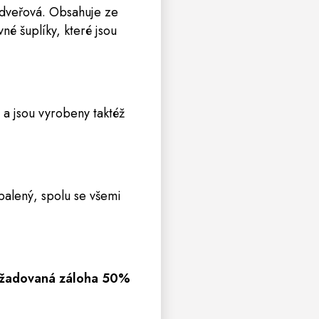
í dveřová. Obsahuje ze
vné šuplíky, které jsou
a jsou vyrobeny taktéž
balený, spolu se všemi
Požadovaná záloha 50%