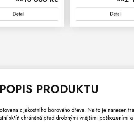
na ekologickým bezbarvým
borovice a ošetřena ekolo
Detail
Detail
em, který zabraňuje...
 POPIS PRODUKTU
hotovena z jakostního borového dřeva. Na to je nanesen tr
šatní skříň chráněná před drobnými vnějšími poškozeními a