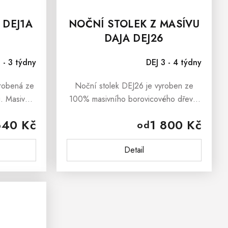
 DEJ1A
NOČNÍ STOLEK Z MASÍVU
DAJA DEJ26
 - 3 týdny
DEJ 3 - 4 týdny
yrobená ze
Noční stolek DEJ26 je vyroben ze
. Masivní
100% masivního borovicového dřeva.
barvým
Má 2 zásuvky. Noční stolek je ošetřen
640 Kč
1 800 Kč
od
zabraňuje
bezbarvým ekologickým lakem, který
ižuje
chrání dřevo před jemnými...
Detail