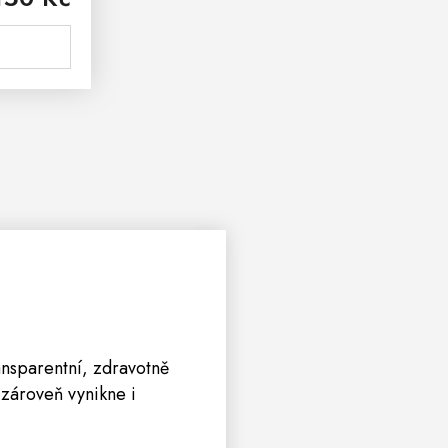
gickým...
ansparentní, zdravotně
 zároveň vynikne i