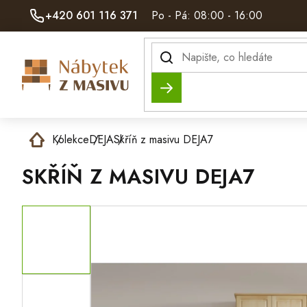
Přejít
+420 601 116 371
Po - Pá: 08:00 - 16:00
na
obsah
Hledat
Domů
Kolekce
DEJA
Skříň z masivu DEJA7
SKŘÍŇ Z MASIVU DEJA7