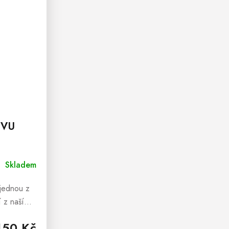
IVU
Skladem
 jednou z
 z naší
tel
150 Kč
bena z