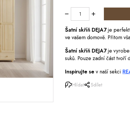
Šatní
skříň
DEJA7
je perfekt
ve vašem domově. Přitom však 
Šatní skříň
DEJA7
je vyrobe
suků. Pouze zadní část tvoří d
Inspirujte se
v naší sekci
RE
Hlídat
Sdílet