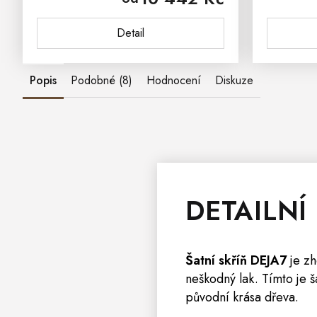
vašeho bytu. Dřevěná vitrína z
ošetře
Detail
masivu...
lak
Popis
Podobné (8)
Hodnocení
Diskuze
DETAILNÍ
Šatní
skříň
DEJA7
je z
neškodný lak. Tímto je 
původní krása dřeva.