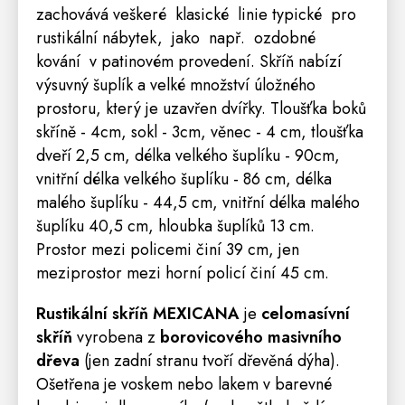
zachovává veškeré klasické linie typické pro
rustikální nábytek, jako např. ozdobné
kování v patinovém provedení.
Skříň
nabízí
výsuvný šuplík a velké množství úložného
prostoru, který je uzavřen dvířky. Tloušťka boků
skříně - 4cm, sokl - 3cm, věnec - 4 cm, tloušťka
dveří 2,5 cm, délka velkého šuplíku - 90cm,
vnitřní délka velkého šuplíku - 86 cm, délka
malého šuplíku - 44,5 cm, vnitřní délka malého
šuplíku 40,5 cm, hloubka šuplíků 13 cm.
Prostor mezi policemi činí 39 cm, jen
meziprostor mezi horní policí činí 45 cm.
Rustikální skříň
MEXICANA
je
celomasívní
skříň
vyrobena z
borovicového masivního
dřeva
(jen zadní stranu tvoří dřevěná dýha).
Ošetřena je voskem nebo lakem v barevné