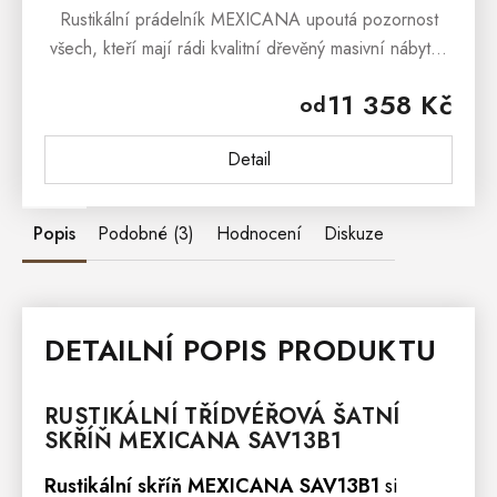
Rustikální prádelník MEXICANA upoutá pozornost
všech, kteří mají rádi kvalitní dřevěný masivní nábytek
s prvky venkovského stylu. Nábytek MEXICANA Vám
11 358 Kč
od
dokáže, že nábytek...
Detail
Popis
Podobné (3)
Hodnocení
Diskuze
DETAILNÍ POPIS PRODUKTU
RUSTIKÁLNÍ TŘÍDVÉŘOVÁ ŠATNÍ
SKŘÍŇ
MEXICANA
SAV13B1
Rustikální skříň MEXICANA SAV13B1
si