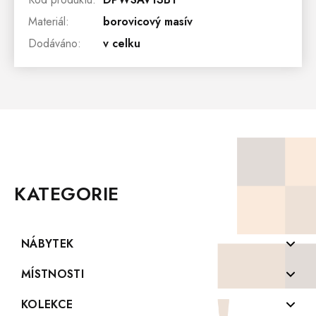
Materiál
:
borovicový masív
Dodáváno
:
v celku
Z
Á
P
KATEGORIE
A
T
Í
NÁBYTEK
Komody z masivu
MÍSTNOSTI
Konferenční stolky z masivu
Koupelny
KOLEKCE