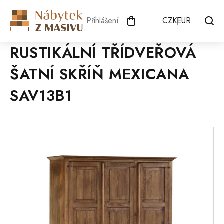
Přejít
na
Přihlášení
CZK
EUR
obsah
RUSTIKÁLNÍ TŘÍDVEŘOVÁ
ŠATNÍ SKŘÍŇ MEXICANA
SAV13B1