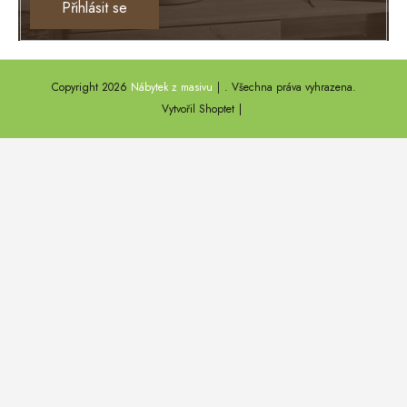
Přihlásit se
TEXAS
ANNY
Copyright 2026
Nábytek z masivu
. Všechna práva vyhrazena.
DEL SOL
Vytvořil Shoptet
LOFT HARMONY
FARO II