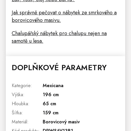
Jak správně pečovat o nábytek ze smrkového a
borovicového masivu.
Chalupářský nábytek pro chalupu nejen na
samotě u lesa.
DOPLŇKOVÉ PARAMETRY
Kategorie
:
Mexicana
Výška
:
196 cm
Hloubka
:
65 cm
Šířka
:
159 cm
Materiál
:
Borovicový masiv
Kód produktu
:
DPWSAV13B1