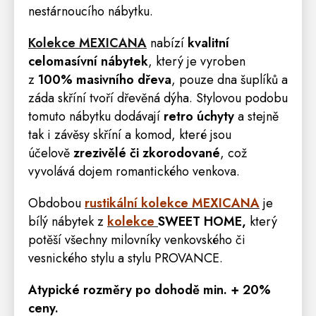
nestárnoucího nábytku.
Kolekce MEXICANA
nabízí
kvalitní
celomasívní nábytek
, který je vyroben
z
100% masivního dřeva
, pouze dna šuplíků a
záda skříní tvoří dřevěná dýha. Stylovou podobu
tomuto nábytku dodávají
retro
úchyty
a stejně
tak i závěsy skříní a komod, které jsou
účelově
zrezivělé či zkorodované
, což
vyvolává dojem romantického venkova.
Obdobou
rustikální kolekce MEXICANA
je
bílý nábytek z
kolekce
SWEET HOME
,
který
potěší všechny milovníky venkovského či
vesnického stylu a stylu PROVANCE.
Atypické rozměry po dohodě min. + 20%
ceny.