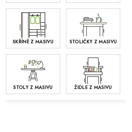
Akce
DEJA
OLD STYLE
KANSAS
RETRO
SKŘÍNĚ Z MASIVU
STOLIČKY Z MASIVU
MONET
Praděd
OSLO
AROZZE
STOLY Z MASIVU
ŽIDLE Z MASIVU
MODERN loft
FELIX
MAZE Elite
KLASIK