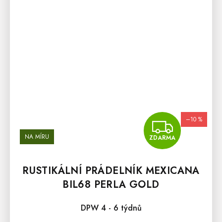
–10 %
ZDA
NA MÍRU
ZDARMA
RUSTIKÁLNÍ PRÁDELNÍK MEXICANA
BIL68 PERLA GOLD
DPW 4 - 6 týdnů