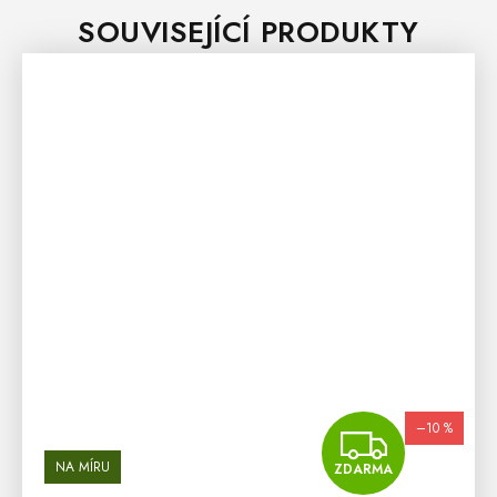
SOUVISEJÍCÍ PRODUKTY
–10 %
ZDA
NA MÍRU
ZDARMA