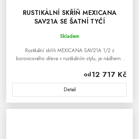
RUSTIKÁLNÍ SKŘÍŇ MEXICANA
SAV21A SE ŠATNÍ TYČÍ
Skladem
Rustikální skříň MEXICANA SAV21A 1/2 z
borovicového dřeva v rustikálním stylu, je nádherná
moderní skříň, která vyniká svou nádhernou strukturou
12 717 Kč
od
dřeva a dokonalým...
Detail