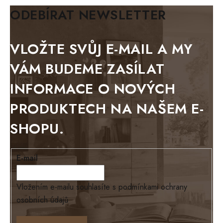
BIANCA
ODEBÍRAT NEWSLETTER
BLACK VELVET
METAL
VLOŽTE SVŮJ E-MAIL A MY
BELLUNO grafite
VÁM BUDEME ZASÍLAT
WESTERN
INFORMACE O NOVÝCH
BERLIN
PRODUKTECH NA NAŠEM E-
KOLMAR
SHOPU.
TOSKANIA
LOUISIANA
E-mail
Tello
Loriano
Vložením e-mailu souhlasíte s
podmínkami ochrany
osobních údajů
EXCLUSIVE
Ontario