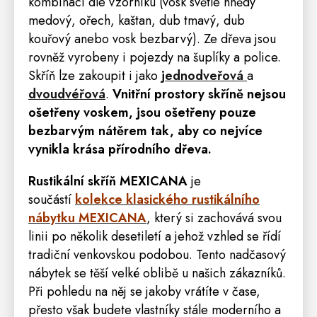
kombinaci dle vzorníku (vosk světle hnědý
medový, ořech, kaštan, dub tmavý, dub
kouřový anebo vosk bezbarvý). Ze dřeva jsou
rovněž vyrobeny i pojezdy na šuplíky a
police
.
Skříň lze zakoupit i jako
jednodveřová
a
dvoudvéřová
.
Vnitřní prostory skříně nejsou
ošetřeny voskem, jsou ošetřeny pouze
bezbarvým nátěrem tak, aby co nejvíce
vynikla krása přírodního dřeva
.
Rustikální skříň MEXICANA
je
součástí
kolekce klasického rustikálního
nábytku MEXICANA
,
který si zachovává svou
linii po několik desetiletí a jehož vzhled se řídí
tradiční venkovskou podobou. Tento nadčasový
nábytek se těší velké oblibě u našich zákazníků.
Při pohledu na něj se jakoby vrátíte v čase,
přesto však budete vlastníky stále moderního a