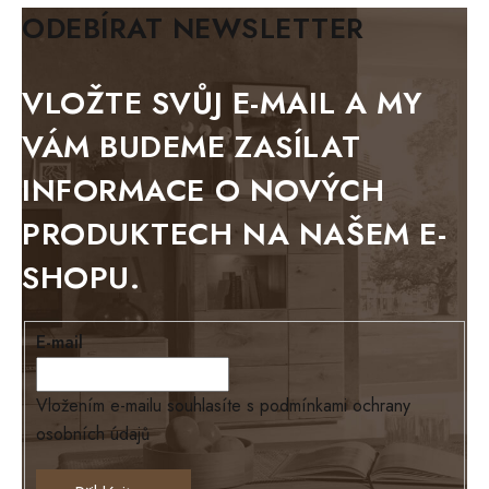
BIANCA
ODEBÍRAT NEWSLETTER
BLACK VELVET
METAL
VLOŽTE SVŮJ E-MAIL A MY
BELLUNO grafite
VÁM BUDEME ZASÍLAT
WESTERN
INFORMACE O NOVÝCH
BERLIN
PRODUKTECH NA NAŠEM E-
KOLMAR
SHOPU.
TOSKANIA
LOUISIANA
E-mail
Tello
Loriano
Vložením e-mailu souhlasíte s
podmínkami ochrany
osobních údajů
EXCLUSIVE
Ontario