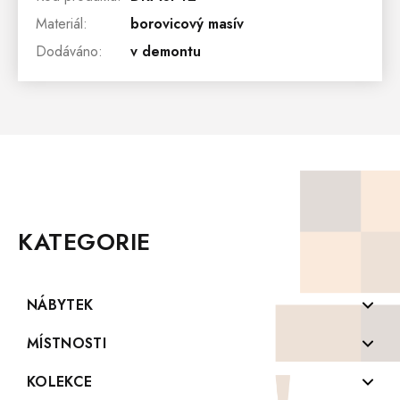
Materiál
:
borovicový masív
Dodáváno
:
v demontu
Z
Á
P
KATEGORIE
A
T
Í
NÁBYTEK
Komody z masivu
MÍSTNOSTI
Konferenční stolky z masivu
Koupelny
KOLEKCE