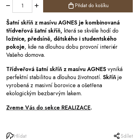
Přidat do košíku
Šatní
skříň
z masívu AGNES je kombinovaná
třídveřová šatní skříň,
která se skvěle hodí do
ložnice,
předsíně
, dětského i studentského
pokoje
, kde na dlouhou dobu provoní interiér
Vašeho domova.
Třídveřová šatní skříň z masívu AGNES
vyniká
perfektní stabilitou a dlouhou životností.
Skříň
je
vyrobená z masivní borovice a ošetřena
ekologickým bezbarvým lakem.
Zveme Vás do sekce REALIZACE
.
Hlídat
Sdílet