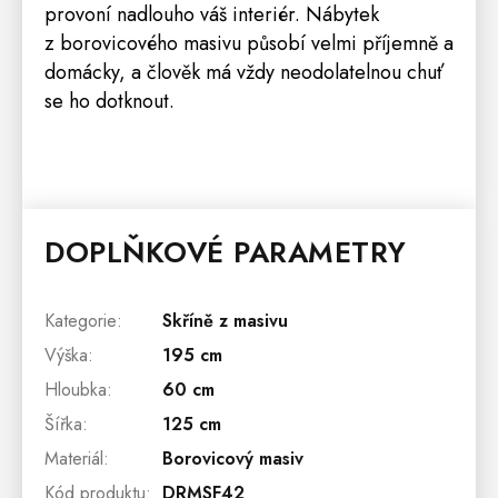
provoní nadlouho váš interiér. Nábytek
z borovicového masivu působí velmi příjemně a
domácky, a člověk má vždy neodolatelnou chuť
se ho dotknout.
DOPLŇKOVÉ PARAMETRY
Kategorie
:
Skříně z masivu
Výška
:
195 cm
Hloubka
:
60 cm
Šířka
:
125 cm
Materiál
:
Borovicový masiv
Kód produktu
:
DRMSF42