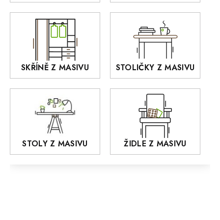
Akce
DEJA
OLD STYLE
KANSAS
RETRO
SKŘÍNĚ Z MASIVU
STOLIČKY Z MASIVU
MONET
Praděd
OSLO
AROZZE
STOLY Z MASIVU
ŽIDLE Z MASIVU
MODERN loft
FELIX
MAZE Elite
KLASIK