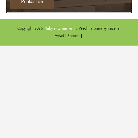
Přihlásit se
TEXAS
ANNY
Copyright 2026
Nábytek z masivu
. Všechna práva vyhrazena.
DEL SOL
Vytvořil Shoptet
LOFT HARMONY
FARO II