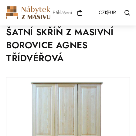
Přejít
na
Přihlášení
CZK
EUR
obsah
ŠATNÍ SKŘÍŇ Z MASIVNÍ
BOROVICE AGNES
TŘÍDVÉŘOVÁ