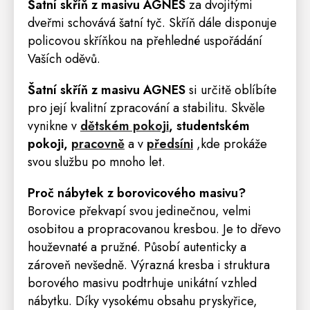
Šatní skříň z masivu AGNES
za dvojitými
dveřmi schovává šatní tyč. Skříň dále disponuje
policovou skříňkou na přehledné uspořádání
Vaších oděvů.
Šatní skříň z masivu AGNES
si určitě oblíbíte
pro její kvalitní zpracování a stabilitu. Skvěle
vynikne v
dětském pokoji
,
studentském
pokoji,
pracovně
a v
předsíni
,kde prokáže
svou službu po mnoho let.
Proč nábytek z borovicového masivu?
Borovice překvapí svou jedinečnou, velmi
osobitou a propracovanou kresbou. Je to dřevo
houževnaté a pružné. Působí autenticky a
zároveň nevšedně. Výrazná kresba i struktura
borového masivu podtrhuje unikátní vzhled
nábytku. Díky vysokému obsahu pryskyřice,