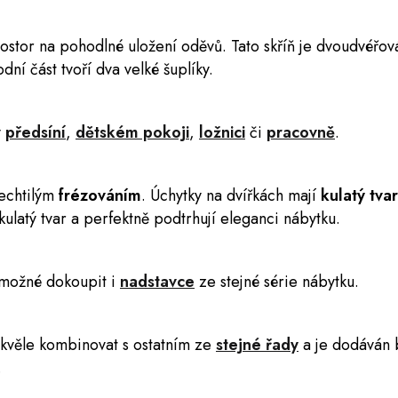
ostor na pohodlné uložení oděvů. Tato skříň je dvoudvéřová
ní část tvoří dva velké šuplíky.
v
předsíní
,
dětském pokoji
,
ložnici
či
pracovně
.
echtilým
frézováním
. Úchytky na dvířkách mají
kulatý tvar
ulatý tvar a perfektně podtrhují eleganci nábytku.
možné dokoupit i
nadstavce
ze stejné série nábytku.
skvěle kombinovat s ostatním ze
stejné řady
a je dodáván 
.