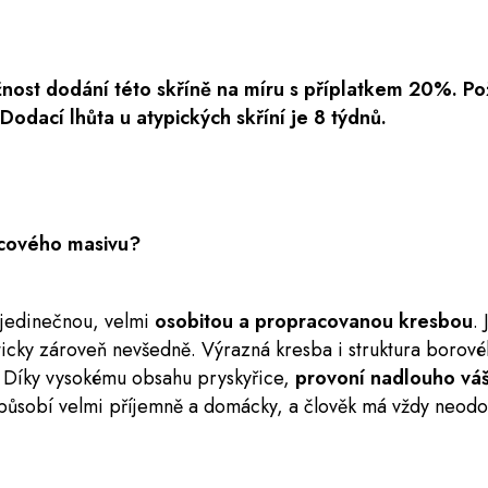
žnost dodání této skříně na míru s příplatkem 20%. 
Dodací lhůta u atypických skříní je 8 týdnů.
icového masivu?
 jedinečnou, velmi
osobitou a propracovanou kresbou
.
ticky zároveň nevšedně. Výrazná kresba i struktura borov
. Díky vysokému obsahu pryskyřice,
provoní nadlouho váš 
působí velmi příjemně a domácky, a člověk má vždy neodol