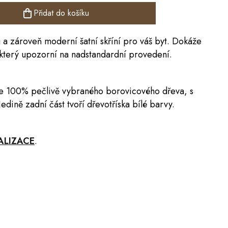
Přidat do košíku
 a zároveň moderní šatní skříní pro váš byt. Dokáže
, který upozorní na nadstandardní provedení.
e 100% pečlivě vybraného borovicového dřeva, s
dině zadní část tvoří dřevotříska bílé barvy.
ALIZACE
.