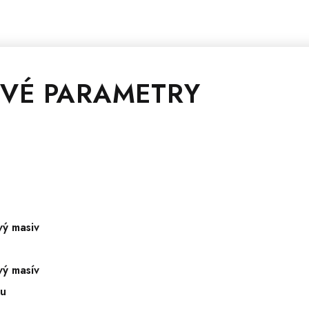
VÉ PARAMETRY
vý masiv
vý masív
tu