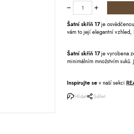
Šatní
skříň
17
je osvědčenou
vám to její elegantní vzhled
Šatní skříň 17
je vyrobena z
minimálním množstvím suků. Je
Inspirujte se
v naší sekci
RE
Hlídat
Sdílet