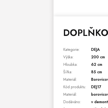
DOPLŇKO
Kategorie
:
DEJA
Výška
:
200 cm
Hloubka
:
62 cm
Šířka
:
85 cm
Materiál
:
Borovico
Kód produktu
:
DEJ17
Materiál
:
borovico
Dodáváno
:
v demon