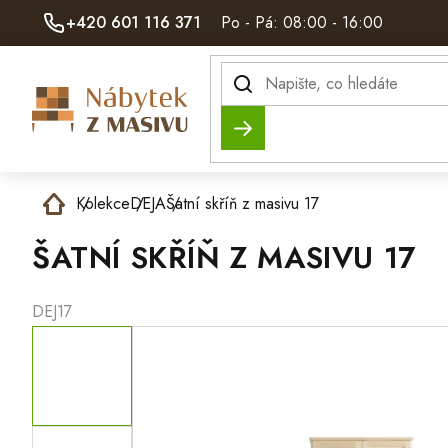
Přejít
+420 601 116 371
Po - Pá: 08:00 - 16:00
na
obsah
Hledat
Domů
Kolekce
DEJA
Šatní skříň z masivu 17
ŠATNÍ SKŘÍŇ Z MASIVU 17
DEJ17