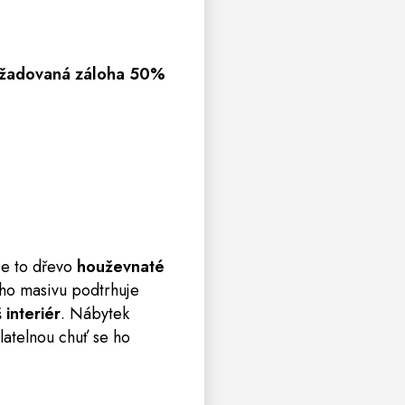
Požadovaná záloha 50%
 Je to dřevo
houževnaté
ého masivu podtrhuje
interiér
. Nábytek
atelnou chuť se ho