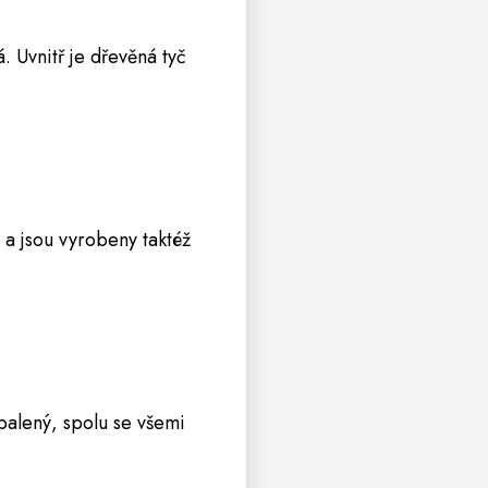
. Uvnitř je dřevěná tyč
a jsou vyrobeny taktéž
balený, spolu se všemi