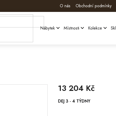
O nás
Obchodní podmínky
Nábytek
Místnosti
Kolekce
Sk
13 204 Kč
Měrná
DEJ 3 - 4 TÝDNY
cena: