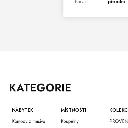
Barva
:
přírodní
Z
Přeskočit
KATEGORIE
Á
kategorie
P
A
T
NÁBYTEK
MÍSTNOSTI
KOLEKC
Í
Komody z masivu
Koupelny
PROVEN