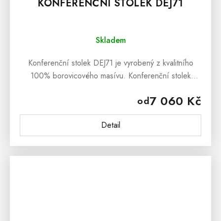
KONFERENČNÍ STOLEK DEJ71
Skladem
Konferenční stolek DEJ71 je vyrobený z kvalitního
100% borovicového masívu. Konferenční stolek
DEJ71je ošetřen bezbarvým ekologickým lakem, který
7 060 Kč
od
zabraňuje jemným škrábancům....
Detail