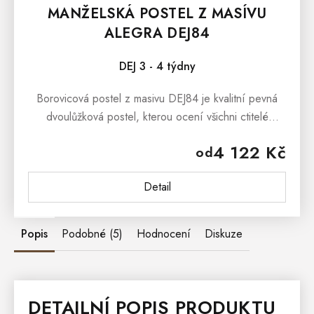
MANŽELSKÁ POSTEL Z MASÍVU
ALEGRA DEJ84
DEJ 3 - 4 týdny
Borovicová postel z masivu DEJ84 je kvalitní pevná
dvoulůžková postel, kterou ocení všichni ctitelé
přírodních materiálů. Postel je vyrobena ze 100%
4 122 Kč
od
borovicového dřeva....
Detail
Popis
Podobné (5)
Hodnocení
Diskuze
DETAILNÍ POPIS PRODUKTU