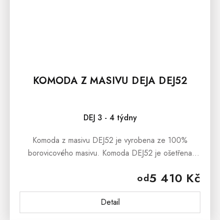
KOMODA Z MASIVU DEJA DEJ52
DEJ 3 - 4 týdny
Komoda z masivu DEJ52 je vyrobena ze 100%
borovicového masivu. Komoda DEJ52 je ošetřena
ekologickým bezbarvým lakem, který zabraňuje
5 410 Kč
od
jemným škrábancům. Komoda DEJ52 se...
Detail