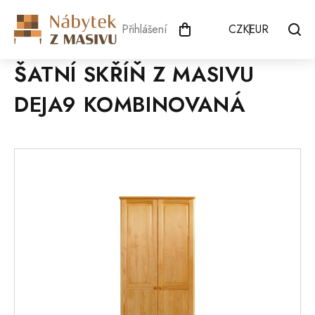
Přejít
na
Přihlášení
CZK
EUR
obsah
ŠATNÍ SKŘÍŇ Z MASIVU
DEJA9 KOMBINOVANÁ