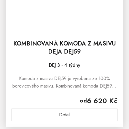
KOMBINOVANÁ KOMODA Z MASIVU
DEJA DEJ59
DEJ 3 - 4 týdny
Komoda z masivu DEJ59 je vyrobena ze 100%
borovicového masivu. Kombinovaná komoda DEJ59 je
ošetřena ekologickým bezbarvým lakem, který
6 620 Kč
od
zabraňuje jemným škrábancům. Komoda DEJ59...
Detail