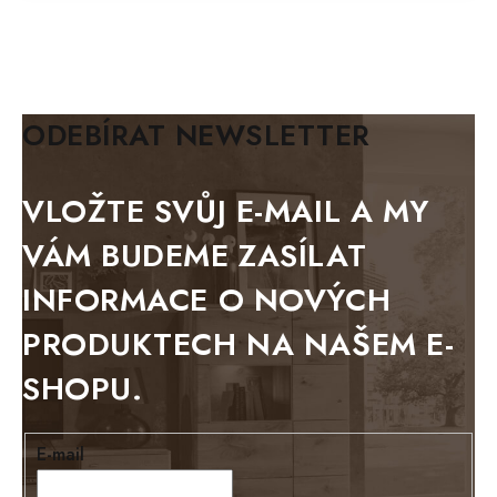
MAZE Elite
KLASIK
BIANCA
ODEBÍRAT NEWSLETTER
BLACK VELVET
METAL
VLOŽTE SVŮJ E-MAIL A MY
BELLUNO grafite
VÁM BUDEME ZASÍLAT
WESTERN
INFORMACE O NOVÝCH
BERLIN
PRODUKTECH NA NAŠEM E-
KOLMAR
SHOPU.
TOSKANIA
LOUISIANA
E-mail
Tello