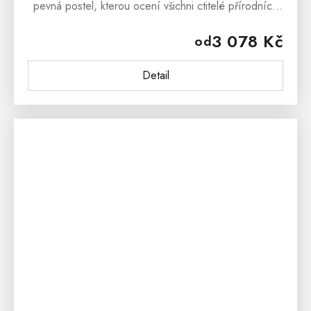
pevná postel, kterou ocení všichni ctitelé přírodních
materiálů. Postel je vyrobena ze 100% borovicového
3 078 Kč
od
dřeva. Borovicová...
Detail