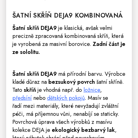
ŠATNÍ
SKŘÍŇ
DEJA9 KOMBINOVANÁ
Šatní skříň DEJA9
je klasická, avšak velmi
precizně zpracovaná kombinovaná skříň, která
je vyrobená za masivní borovice.
Zadní část je
ze sololitu.
Šatní skříň DEJA9
má přírodní barvu. Výrobce
kladé důraz na
bezsukový povrch
šatní skříně.
Tato
skříň
je vhodná např. do
ložnice
,
předsíní
nebo
dětských pokojů
. Masív se
řadí mezi materiály, které nevyžadují zvláštní
péči, má příjemnou vůni, nenabíjí se staticky.
Povrchová úprava všech výrobků z masívu
kolekce
DEJA
je
ekologický bezbarvý lak
,