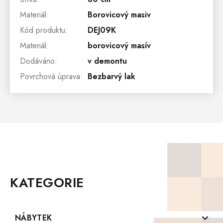
Materiál
:
Borovicový masiv
Kód produktu
:
DEJ09K
Materiál
:
borovicový masív
Dodáváno
:
v demontu
Povrchová úprava
:
Bezbarvý lak
Z
Á
P
KATEGORIE
A
T
Í
NÁBYTEK