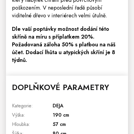
který nábytek chrání před povrchovým
poškozením. V neposlední řadě působí
viditelné dřevo v interiérech velmi útulně.
Dle vaší poptávky možnost dodání této
skříně na míru s příplatkem 20%.
Požadovaná záloha 50% s platbou na náš
účet. Dodací lhůta u atypických skříní je 8
týdnů.
DOPLŇKOVÉ PARAMETRY
Kategorie
:
DEJA
Výška
:
190 cm
Hloubka
:
57 cm
Šířka
:
80 cm