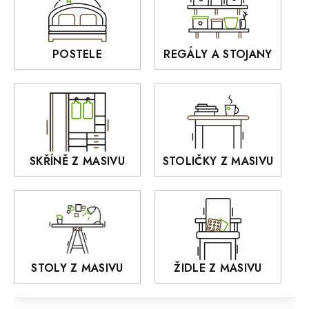
BORA
Interiérové osvětlení
BELLUNO Elegante
Rošty z masivu
POSTELE
REGÁLY A STOJANY
GIALO
Akce
DEJA
OLD STYLE
KANSAS
RETRO
SKŘÍNĚ Z MASIVU
STOLIČKY Z MASIVU
MONET
Praděd
OSLO
AROZZE
STOLY Z MASIVU
ŽIDLE Z MASIVU
MODERN loft
FELIX