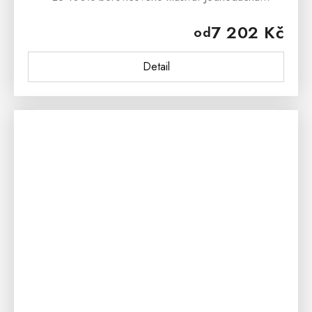
vitrína DEJ40 je ošetřena ekologickým bezbarvým
7 202 Kč
od
lakem, který...
Detail