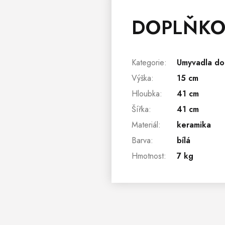
DOPLŇKO
Kategorie
:
Umyvadla do
Výška
:
15 cm
Hloubka
:
41 cm
Šířka
:
41 cm
Materiál
:
keramika
Barva
:
bílá
Hmotnost
:
7 kg