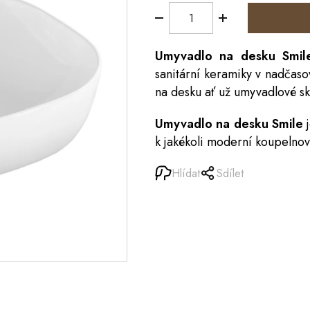
Umyvadlo na desku Smi
sanitární keramiky v nadčaso
na desku ať už umyvadlové skř
Umyvadlo na desku Smile
k jakékoli moderní koupelnov
Hlídat
Sdílet