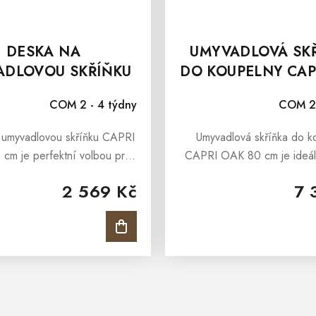
DESKA NA
UMYVADLOVÁ SK
ADLOVOU SKŘÍŇKU
DO KOUPELNY CAP
PRI OAK 120 CM
80 CM
COM 2 - 4 týdny
COM 2 
 umyvadlovou skříňku CAPRI
Umyvadlová skříňka do k
cm je perfektní volbou pro
CAPRI OAK 80 cm je ideál
dlovou skříňku koupelny
pro koupelny moderně za
2 569 Kč
7 
é v moderním stylu, kde je
interiérů, ve kterých je 
raz na kvalitu a styl. Deska
praktičnost a styl. Umyvadlo
na...
do...