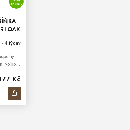
ZDARMA
ŘÍŇKA
RI OAK
- 4 týdny
oupelny
ní volbou
řízených
377 Kč
dbáno na
vá skříňka