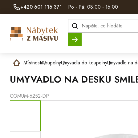
Přejít
+420 601 116 371
Po - Pá: 08:00 - 16:00
na
obsah
Hledat
Domů
Místnosti
Koupelny
Umyvadla do koupelny
Umyvadlo na d
UMYVADLO NA DESKU SMIL
COMUM-6252-DP