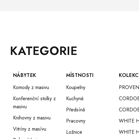
Z
Přeskočit
KATEGORIE
Á
kategorie
P
A
T
NÁBYTEK
MÍSTNOSTI
KOLEKC
Í
Komody z masivu
Koupelny
PROVEN
Konferenční stolky z
Kuchyně
CORDO
masivu
Předsíně
CORDOB
Knihovny z masivu
Pracovny
WHITE 
Vitríny z masívu
Ložnice
WHITE H