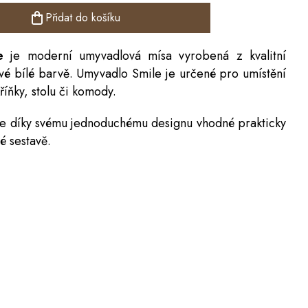
Přidat do košíku
le
je moderní umyvadlová mísa vyrobená z kvalitní
vé bílé barvě. Umyvadlo Smile je určené pro umístění
íňky, stolu či
komody
.
je díky svému jednoduchému designu vhodné prakticky
é sestavě.