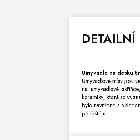
DETAILNÍ
Umyvadlo na desku S
Umyvadlové mísy jsou vel
na umyvadlové skříňce,
keramiky, která se vyzn
bylo navrženo s ohledem 
při čištění.