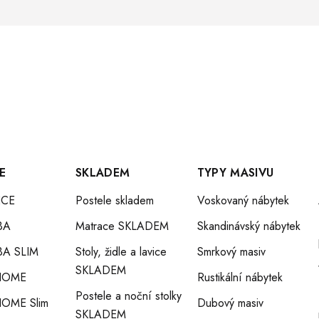
E
SKLADEM
TYPY MASIVU
CE
Postele skladem
Voskovaný nábytek
BA
Matrace SKLADEM
Skandinávský nábytek
A SLIM
Stoly, židle a lavice
Smrkový masiv
SKLADEM
HOME
Rustikální nábytek
Postele a noční stolky
OME Slim
Dubový masiv
SKLADEM