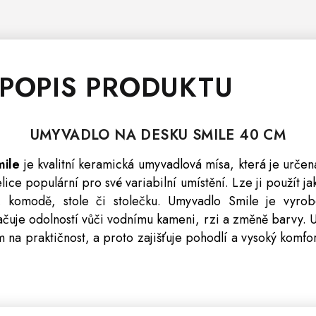
 POPIS PRODUKTU
UMYVADLO NA DESKU SMILE 40 CM
mile
je kvalitní keramická umyvadlová mísa, která je určen
ice populární pro své variabilní umístění. Lze ji použít ja
 komodě, stole či stolečku. Umyvadlo Smile je vyrobe
ačuje odolností vůči vodnímu kameni, rzi a změně barvy.
na praktičnost, a proto zajišťuje pohodlí a vysoký komfort