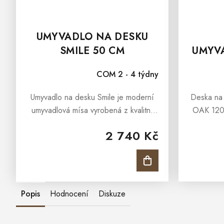
UMYVADLO NA DESKU
SMILE 50 CM
UMYV
CA
COM 2 - 4 týdny
Umyvadlo na desku Smile je moderní
Deska na
umyvadlová mísa vyrobená z kvalitní
OAK 120 
sanitární keramiky v nadčasové bílé
umyva
2 740 Kč
barvě. Umyvadlo Smile je určené pro
zařízen
umístění na desku ať už umyvadlové...
dáván dů
Popis
Hodnocení
Diskuze