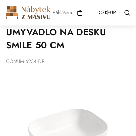
Přejít
na
Přihlášení
CZK
EUR
obsah
UMYVADLO NA DESKU
SMILE 50 CM
COMUM-6254-DP