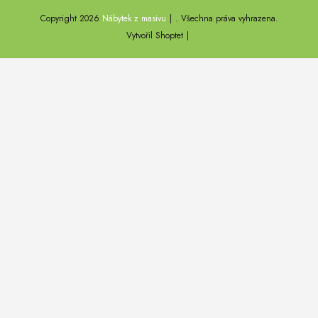
Copyright 2026
Nábytek z masivu
. Všechna práva vyhrazena.
DEL SOL
Vytvořil Shoptet
LOFT HARMONY
FARO II