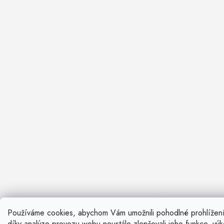
Používáme cookies, abychom Vám umožnili pohodlné prohlížen
Nevíte si ra
díky analýze provozu webu neustále zlepšovali jeho funkce, vý
Rádi vám pora