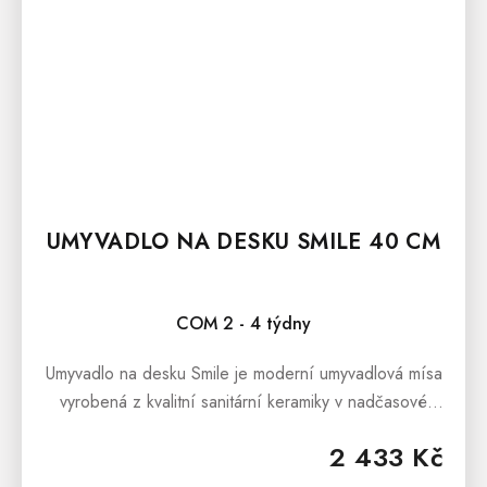
UMYVADLO NA DESKU SMILE 40 CM
COM 2 - 4 týdny
Umyvadlo na desku Smile je moderní umyvadlová mísa
vyrobená z kvalitní sanitární keramiky v nadčasové
bílé barvě. Umyvadlo Smile je určené pro umístění na
2 433 Kč
desku ať už umyvadlové...