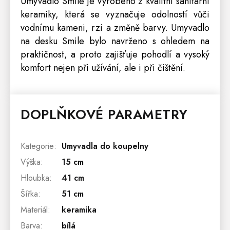
Umyvadlo Smile je vyrobeno z kvalitní sanitární
keramiky, která se vyznačuje odolností vůči
vodnímu kameni, rzi a změně barvy. Umyvadlo
na desku Smile bylo navrženo s ohledem na
praktičnost, a proto zajišťuje pohodlí a vysoký
komfort nejen při užívání, ale i při čištění.
DOPLŇKOVÉ PARAMETRY
Kategorie
:
Umyvadla do koupelny
Výška
:
15 cm
Hloubka
:
41 cm
Šířka
:
51 cm
Materiál
:
keramika
Barva
:
bílá