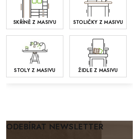
KANSAS
RETRO
SKŘÍNĚ Z MASIVU
STOLIČKY Z MASIVU
MONET
Praděd
OSLO
AROZZE
STOLY Z MASIVU
ŽIDLE Z MASIVU
MODERN loft
FELIX
MAZE Elite
KLASIK
BIANCA
ODEBÍRAT NEWSLETTER
BLACK VELVET