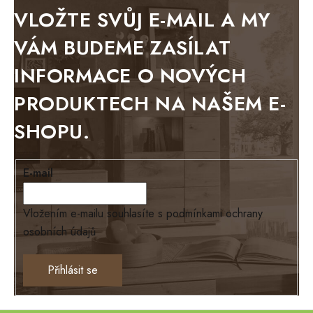
METAL
VLOŽTE SVŮJ E-MAIL A MY
BELLUNO grafite
VÁM BUDEME ZASÍLAT
WESTERN
INFORMACE O NOVÝCH
BERLIN
PRODUKTECH NA NAŠEM E-
KOLMAR
SHOPU.
TOSKANIA
LOUISIANA
E-mail
Tello
Loriano
Vložením e-mailu souhlasíte s
podmínkami ochrany
osobních údajů
EXCLUSIVE
Ontario
Přihlásit se
TEXAS
ANNY