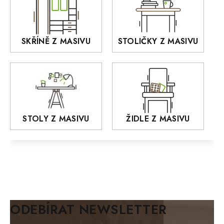
OLD STYLE
KANSAS
RETRO
SKŘÍNĚ Z MASIVU
STOLIČKY Z MASIVU
MONET
Praděd
OSLO
AROZZE
STOLY Z MASIVU
ŽIDLE Z MASIVU
MODERN loft
FELIX
MAZE Elite
KLASIK
BIANCA
ODEBÍRAT NEWSLETTER
BLACK VELVET