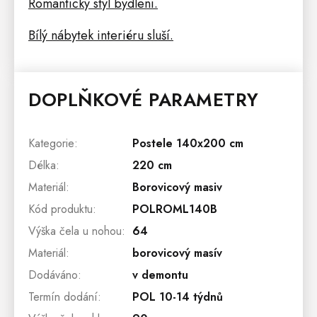
Romantický styl bydlení.
Bílý nábytek interiéru sluší.
DOPLŇKOVÉ PARAMETRY
Kategorie
:
Postele 140x200 cm
Délka
:
220 cm
Materiál
:
Borovicový masiv
Kód produktu
:
POLROML140B
Výška čela u nohou
:
64
Materiál
:
borovicový masív
Dodáváno
:
v demontu
Termín dodání
:
POL 10-14 týdnů