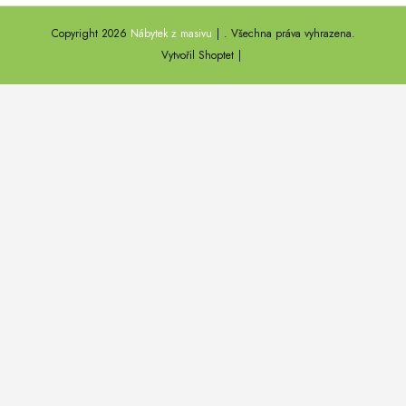
ANNY
Copyright 2026
Nábytek z masivu
. Všechna práva vyhrazena.
DEL SOL
Vytvořil Shoptet
LOFT HARMONY
FARO II