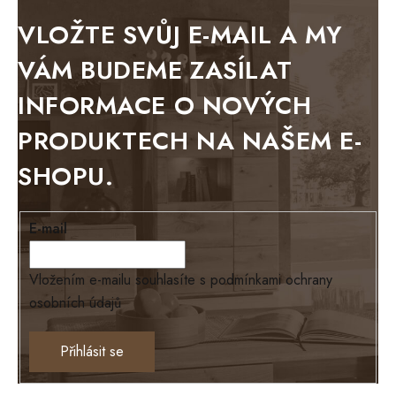
METAL
VLOŽTE SVŮJ E-MAIL A MY
BELLUNO grafite
VÁM BUDEME ZASÍLAT
WESTERN
INFORMACE O NOVÝCH
BERLIN
PRODUKTECH NA NAŠEM E-
KOLMAR
SHOPU.
TOSKANIA
LOUISIANA
E-mail
Tello
Loriano
Vložením e-mailu souhlasíte s
podmínkami ochrany
osobních údajů
EXCLUSIVE
Ontario
Přihlásit se
TEXAS