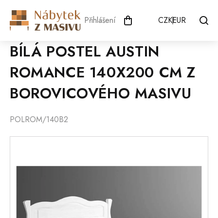
Přejít
na
Přihlášení
CZK
EUR
obsah
BÍLÁ POSTEL AUSTIN
ROMANCE 140X200 CM Z
BOROVICOVÉHO MASIVU
POLROM/140B2