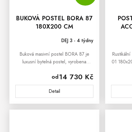
BUKOVÁ POSTEL BORA 87
POS
180X200 CM
ACC
DEJ 3 - 4 týdny
Buková masivní postel BORA 87 je
Rustikál
luxusní bytelná postel, vyrobena
01 180x20
z masivního bukového dřeva, která
z masi
14 730 Kč
od
dokáže okouzlit svým masivním
nádherným
vzhledem a stylovým
ložnice,
Detail
provedenímBuková masivní...