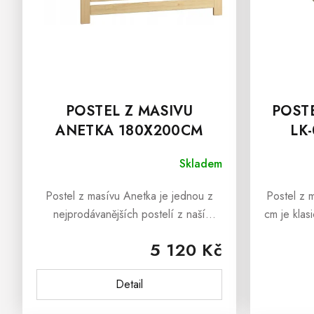
D
U
K
T
Ů
POSTEL Z MASIVU
POST
ANETKA 180X200CM
LK
SKLADEM
Skladem
Postel z masívu Anetka je jednou z
Postel z
nejprodávanějších postelí z naší
cm je klas
nabídky. Dřevěná postel
pro ložni
5 120 Kč
z masívu Anetka je vyrobena z
hotelový
borovice a ošetřena ekologickým...
LADA
Detail