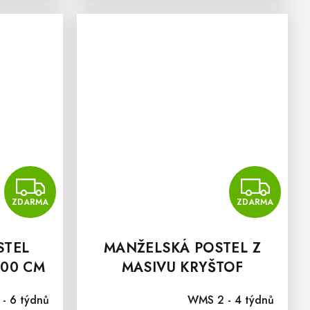
ZDARMA
Z
ZDARMA
ZDARMA
STEL
MANŽELSKÁ POSTEL Z
200 CM
MASIVU KRYŠTOF
180X200 CM
 - 6 týdnů
WMS 2 - 4 týdnů