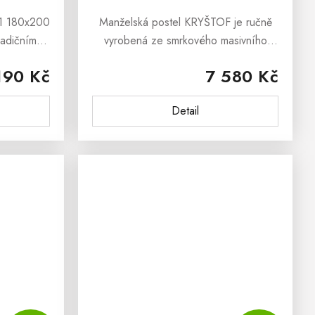
11 180x200
Manželská postel KRYŠTOF je ručně
radičním
vyrobená ze smrkového masivního
valitního
dřeva. Postel je natřená ekologickým
190 Kč
7 580 Kč
oučástí
lakem, který je ředěný vodou.
anželská
Manželská postel KRYŠTOF je...
Detail