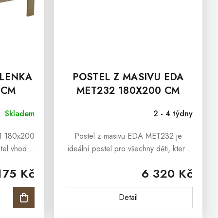
 LENKA
POSTEL Z MASIVU EDA
 CM
MET232 180X200 CM
Skladem
2 - 4 týdny
01 180x200
Postel z masivu EDA MET232 je
stel vhodná
ideální postel pro všechny děti, které
enzionů či
chtějí mít stylový dětský pokoj a
175 Kč
6 320 Kč
 z masivu
zároveň je ideální manželská
postel.Postel z masivu EDA
Detail
MET232 je vyrobena...