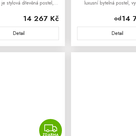
je stylová dřevěná postel,
luxusní bytelná postel, v
 určitě zamilují všichni, kteří
z masivního bukového dřev
14 267 Kč
14 
od
di opravdu kvalitní dřevěný
dokáže okouzlit svým ma
ustikální postel
vzhledem a stylový
Detail
Detail
CORDOBA...
provedenímBuková masi
MA
ZDARMA
ZDARMA