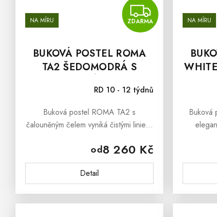
ZDAR
NA MÍRU
NA MÍRU
ZDARMA
BUKOVÁ POSTEL ROMA
BUKO
TA2 ŠEDOMODRÁ S
WHITE
ČALOUNĚNÝM ČELEM
RD 10 - 12 týdnů
Buková postel ROMA TA2 s
Buková 
čalouněným čelem vyniká čistými liniemi
elegan
a poctivým zpracováním a patří mezi
promění va
8 260 Kč
od
kvalitní postele z masivu. Součástí je
odpoči
rošt v ceně – stačí už jen zvolit...
závěsné č
Detail