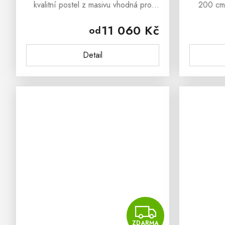
kvalitní postel z masivu vhodná pro
200 cm 
interiéry ložnice i pro studentské
kterou si
11 060 Kč
od
pokoje. Postel je možno objednat v
mají rá
rozměru 90x200, 120x200,
nábytek. R
Detail
140x200,...
ZDAR
ZDARMA