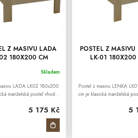
EL Z MASIVU LADA
POSTEL Z MASIVU
-02 180X200 CM
LK-01 180X200
Skladem
 masivu LADA LK02 180x200
Postel z masivu LENKA LK
ická manželská postel vhodná
cm je klasická manželská po
ci i pro interiéry penzionů či
pro ložnici i pro interiéry p
5 175 Kč
5 
ch pokojů. Postel z masivu
hotelových pokojů. Postel
 LK02 je vyrobena z...
LENKA LK01 je...