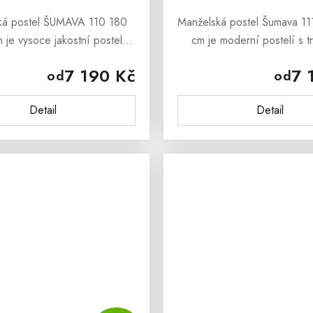
ká postel ŠUMAVA 110 180
Manželská postel Šumava 1
je vysoce jakostní postel,
cm je moderní postelí s t
uspokojí i tu nejnáročnější
vzhledem. Je vyrobena z k
7 190 Kč
7 
od
od
. Je vyrobena z borovicového
borovicového masívu. S
vu. Postel Šumava 110
postele je laťkový rošt. M
Detail
Detail
dodáváme...
postel...