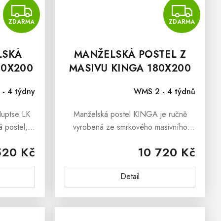
ZDARMA
Z
ZDARMA
ZDARMA
LSKÁ
MANŽELSKÁ POSTEL Z
80X200
MASIVU KINGA 180X200
CM
 - 4 týdny
WMS 2 - 4 týdnů
Nuptse LK
Manželská postel KINGA je ručně
á postel,
vyrobená ze smrkového masivního
ivního
dřeva. Postel je natřená ekologickým
520 Kč
10 720 Kč
dřevo je
lakem, který je ředěný vodou.
ál, který
Manželská postel KINGA je...
Detail