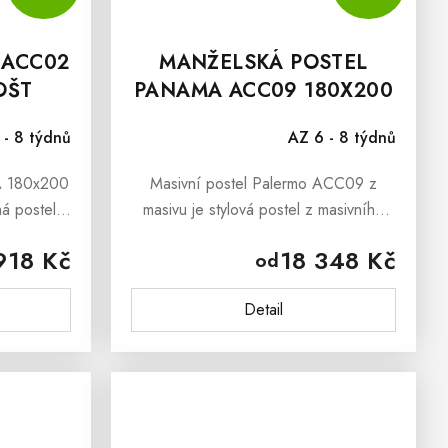
 ACC02
MANŽELSKÁ POSTEL
OŠT
PANAMA ACC09 180X200
CM Z MASIVU
 - 8 týdnů
AZ 6 - 8 týdnů
A 180x200
Masivní postel Palermo ACC09 z
á postel z
masivu je stylová postel z masivního
řena pro
dřeva, která určitě nezůstane bez
918 Kč
18 348 Kč
od
 kvalitní
povšimnutí díky kvalitnímu zpravování.
postel...
Manželská postel Palermo je
Detail
moderní...