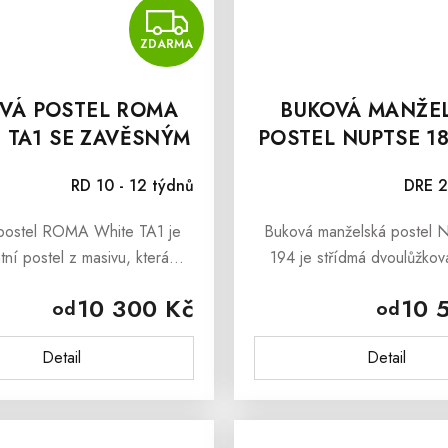
MA
ZDARMA
ZDARMA
VÁ POSTEL ROMA
BUKOVÁ MANŽE
 TA1 SE ZAVĚSNÝM
POSTEL NUPTSE 1
ČELEM
CM
RD 10 - 12 týdnů
DRE 2
postel ROMA White TA1 je
Buková manželská postel 
tní postel z masivu, která
194 je střídmá dvoulůžkov
ši ložnici v útulné místo pro
která je vyrobena z mas
10 300 Kč
10 
od
od
nek. Hlavním tahákem je
bukového dřeva. Masivní 
alouněné čelo, které slouží
zdravotně nezávadný materi
Detail
Detail
jako...
je...