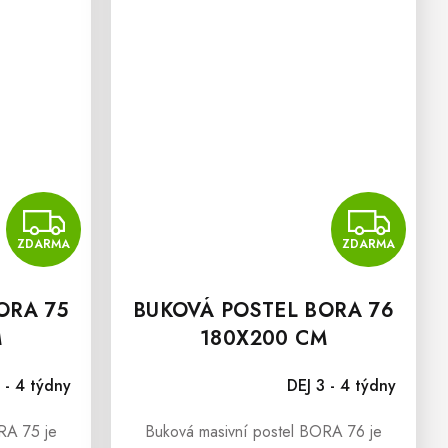
ZDARMA
Z
ZDARMA
ZDARMA
ORA 75
BUKOVÁ POSTEL BORA 76
M
180X200 CM
 - 4 týdny
DEJ 3 - 4 týdny
RA 75 je
Buková masivní postel BORA 76 je