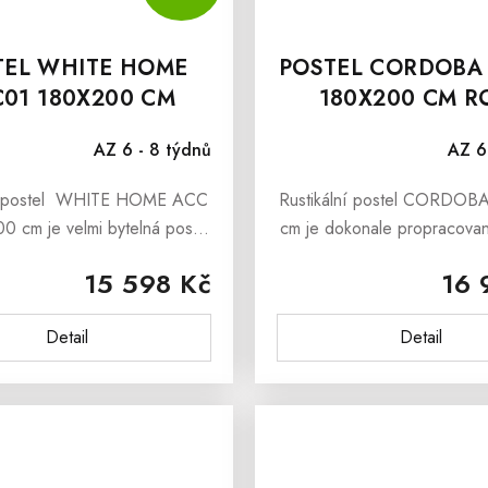
TEL WHITE HOME
POSTEL CORDOBA
01 180X200 CM
180X200 CM R
ZDARMA
AZ 6 - 8 týdnů
AZ 6
ní postel WHITE HOME ACC
Rustikální postel CORDOB
0 cm je velmi bytelná postel
cm je dokonale propracovan
vní borovice, která bude
masivu, která je jako stvo
15 598 Kč
16 
 exemplářem Vaší rustikální
všechny, kteří upřednostňují
 dětského i studentského...
dřevěný nábytek.Rustikální 
Detail
Detail