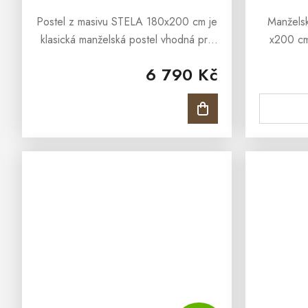
Postel z masivu STELA 180x200 cm je
Manžels
klasická manželská postel vhodná pro
x200 cm 
ložnici i pro interiéry penzionů či
která 
6 790 Kč
hotelových pokojů. Postel z masivu
klientelu
STELA 180x200 cm je vyrobena z...
masí