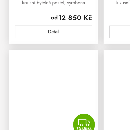
luxusní bytelná postel, vyrobena
luxusn
z masivního bukového dřeva, která
z masiv
12 850 Kč
od
dokáže okouzlit svým masivním
dokáž
vzhledem a stylovým
Detail
provedenímBuková masivní...
prove
ZDAR
ZDARMA