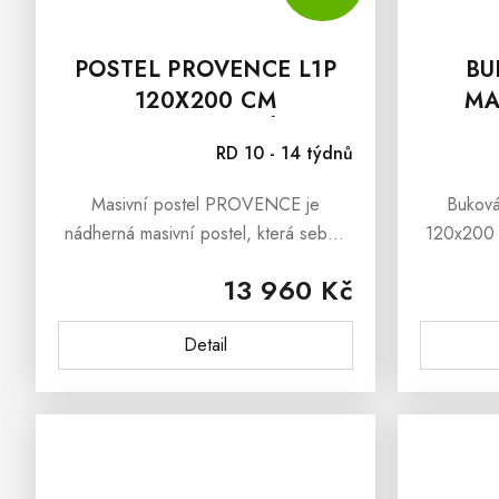
POSTEL PROVENCE L1P
BU
120X200 CM
MA
ŠEDOMODRÁ
RD 10 - 14 týdnů
Masivní postel PROVENCE je
Buková
nádherná masivní postel, která sebou
120x200 
přináší i svěží závan francouzského
postel, k
13 960 Kč
venkova Provence. Masivní poste
stylově z
PROVENCE je vyrobena z
z masi
Detail
masivního...