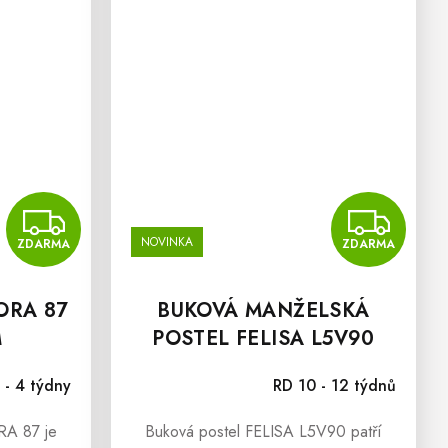
ZDARMA
Z
NOVINKA
ZDARMA
ZDARMA
ORA 87
BUKOVÁ MANŽELSKÁ
M
POSTEL FELISA L5V90
120X200 CM
 - 4 týdny
RD 10 - 12 týdnů
RA 87 je
Buková postel FELISA L5V90 patří