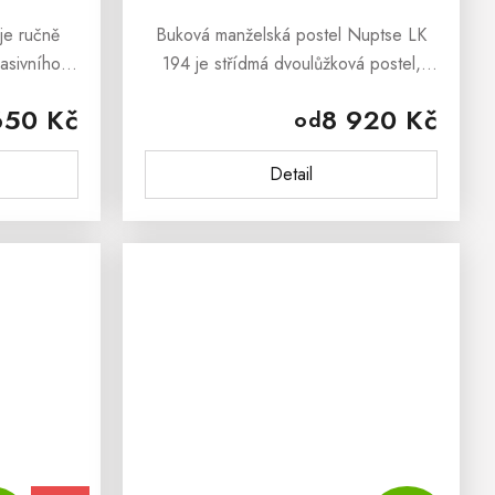
je ručně
Buková manželská postel Nuptse LK
asivního
194 je střídmá dvoulůžková postel,
kologickým
která je vyrobena z masivního
650 Kč
8 920 Kč
od
vodou.
bukového dřeva. Masivní dřevo je
 je...
zdravotně nezávadný materiál, který
Detail
je...