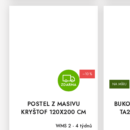
–10 %
ZDARMA
NA MÍRU
ZDARMA
POSTEL Z MASIVU
BUKO
KRYŠTOF 120X200 CM
TA
ČAL
WMS 2 - 4 týdnů