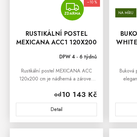
–10 %
ZDARMA
NA MÍRU
ZDARMA
RUSTIKÁLNÍ POSTEL
BUKO
MEXICANA ACC1 120X200
WHITE
CM
DPW 4 - 6 týdnů
Rustikální postel MEXICANA ACC
Buková 
120x200 cm je nádherná a zároveň
elegan
velmi bytelná postel z masivu, která si
promění va
10 143 Kč
od
dozajista získá Vaši přízeň. Rustikální
odpoči
postel MEXICANA ACC je...
závěsné č
Detail