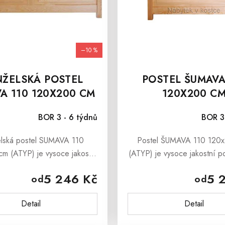
–10 %
ŽELSKÁ POSTEL
POSTEL ŠUMAVA
A 110 120X200 CM
120X200 C
BOR 3 - 6 týdnů
BOR 3
lská postel SUMAVA 110
Postel ŠUMAVA 110 120
m (ATYP) je vysoce jakostní
(ATYP) je vysoce jakostní po
erá uspokojí i tu nejnáročnější
uspokojí i tu nejnáročnější kl
5 246 Kč
5 
od
od
. Je vyrobena z borovicového
vyrobena z borovicového
u. Postel SUMAVA 110...
Postel Šumava 110 do
Detail
Detail
včetně...