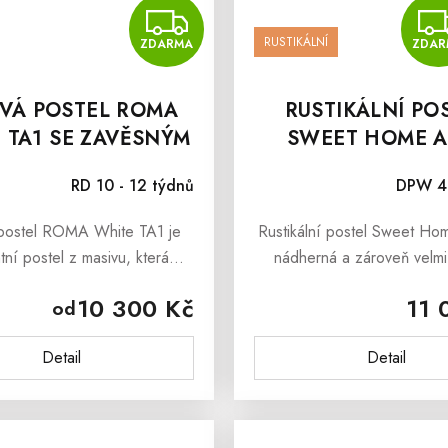
ZDARMA
RUSTIKÁLNÍ
ZDARMA
ZDAR
VÁ POSTEL ROMA
RUSTIKÁLNÍ PO
 TA1 SE ZAVĚSNÝM
SWEET HOME A
ČELEM
120X200CM
RD 10 - 12 týdnů
DPW 4 
postel ROMA White TA1 je
Rustikální postel Sweet H
tní postel z masivu, která
nádherná a zároveň velmi
ši ložnici v útulné místo pro
postel z masivu, která si doza
10 300 Kč
11 
od
nek. Hlavním tahákem je
Vaši přízeň. Postel z ma
alouněné čelo, které slouží
ošetřena pouze...
Detail
Detail
jako...