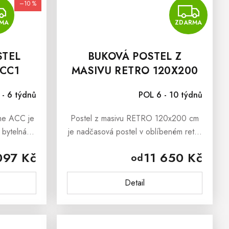
–10 %
ZDARMA
Z
MA
ZDARMA
STEL
BUKOVÁ POSTEL Z
CC1
MASIVU RETRO 120X200
CM
- 6 týdnů
POL 6 - 10 týdnů
ome ACC je
Postel z masivu RETRO 120x200 cm
 bytelná
je nadčasová postel v oblíbeném retro
jista získá
stylu, která je vyrobená z masivního
097 Kč
11 650 Kč
od
sivu je
bukového dřeva. Retro nábytek je
nejen funkční, ale také krásný a...
Detail