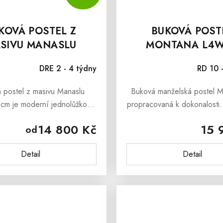
KOVÁ POSTEL Z
BUKOVÁ POST
SIVU MANASLU
MONTANA L4
120X200 CM
120X200 C
DRE 2 - 4 týdny
RD 10 
 postel z masivu Manaslu
Buková manželská postel M
cm je moderní jednolůžková
propracovaná k dokonalosti.
terá se skvěle hodí do každé
Vás o tom jakostní bukové
14 800 Kč
15 
od
ařízené ložnice. Je vyrobena
dřevo, z kterého je vyroben
vního bukového dřeva....
řemeslnická práce při
Detail
Detail