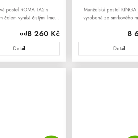
vá postel ROMA TA2 s
Manželská postel KINGA 
 čelem vyniká čistými liniemi
vyrobená ze smrkového m
ým zpracováním a patří mezi
dřeva. Postel je natřená e
8 260 Kč
8 
od
postele z masivu. Součástí je
lakem, který je ředěný 
eně – stačí už jen zvolit...
Manželská postel KINGA
Detail
Detail