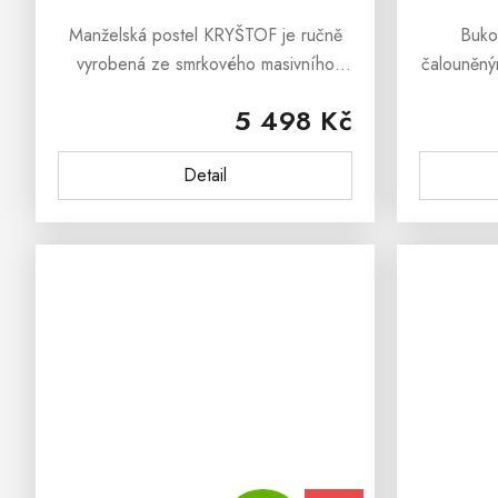
Manželská postel KRYŠTOF je ručně
Buko
vyrobená ze smrkového masivního
čalouněným
dřeva. Postel je natřená ekologickým
a poctiv
5 498 Kč
lakem, který je ředěný vodou.
kvalitní 
Manželská postel KRYŠTOF je...
rošt v c
Detail