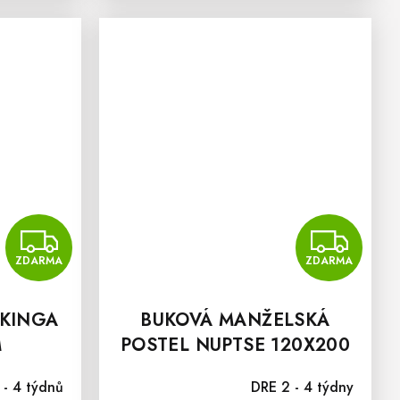
ZDARMA
Z
ZDARMA
ZDARMA
 KINGA
BUKOVÁ MANŽELSKÁ
M
POSTEL NUPTSE 120X200
CM
- 4 týdnů
DRE 2 - 4 týdny