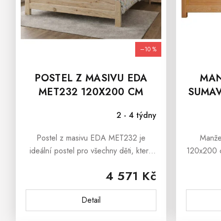
D
U
K
T
Ů
–10 %
POSTEL Z MASIVU EDA
MAN
MET232 120X200 CM
SUMAV
2 - 4 týdny
Postel z masivu EDA MET232 je
Manže
ideální postel pro všechny děti, které
120x200 c
chtějí mít stylový dětský pokoj a
postel, kt
4 571 Kč
zároveň je ideální manželská
klientelu
postel.Postel z masivu EDA
masív
Detail
MET232 je vyrobena...