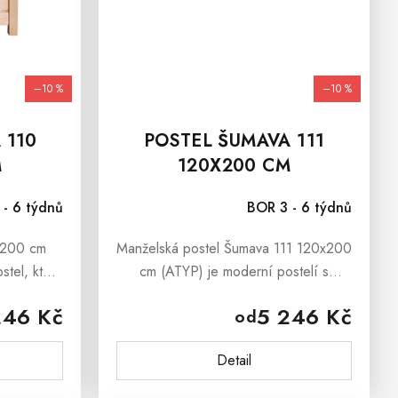
–10 %
–10 %
 110
POSTEL ŠUMAVA 111
M
120X200 CM
 - 6 týdnů
BOR 3 - 6 týdnů
x200 cm
Manželská postel Šumava 111 120x200
stel, která
cm (ATYP) je moderní postelí s
ientelu. Je
tradičním vzhledem. Je vyrobena z
246 Kč
5 246 Kč
od
 masívu.
kvalitního borovicového masívu.
dáváme
Součástí postele je laťkový rošt.
Detail
Manželská...