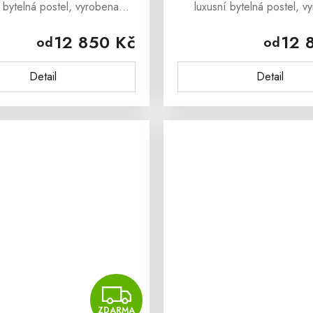
í bytelná postel, vyrobena
luxusní bytelná postel, v
ního bukového dřeva, která
z masivního bukového dřev
12 850 Kč
12 
od
od
e okouzlit svým masivním
dokáže okouzlit svým ma
vzhledem a stylovým
vzhledem a stylový
Detail
Detail
denímBuková masivní...
provedenímBuková masi
MA
ZDARMA
ZDARMA