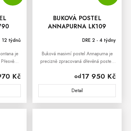
EL
BUKOVÁ POSTEL
W90
ANNAPURNA LK109
M
120X200 CM
- 12 týdnů
DRE 2 - 4 týdny
ontana je
Buková masivní postel Annapurna je
 Přesvědčí
precizně zpracovaná dřevěná postel,
 masivní
která vyniká svým nadčasovým
970 Kč
17 950 Kč
od
a a poctivá
vzhledem. Je vyrobena z čistě
...
přírodního bukového dřeva a
Detail
ošetřena...