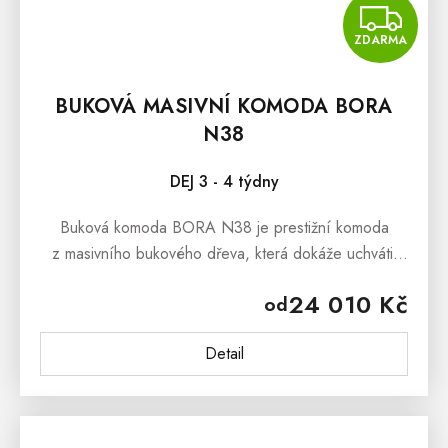
Z
ZDARMA
BUKOVÁ MASIVNÍ KOMODA BORA
N38
DEJ 3 - 4 týdny
Buková komoda BORA N38 je prestižní komoda
z masivního bukového dřeva, která dokáže uchvátit
svým masivním zpracováním a stylovým
24 010 Kč
od
vzhledem.Buková šuplíková komoda BORA N38 je...
Detail