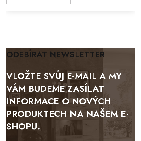
MODERN loft
FELIX
MAZE Elite
KLASIK
BIANCA
ODEBÍRAT NEWSLETTER
BLACK VELVET
METAL
VLOŽTE SVŮJ E-MAIL A MY
BELLUNO grafite
VÁM BUDEME ZASÍLAT
WESTERN
INFORMACE O NOVÝCH
BERLIN
PRODUKTECH NA NAŠEM E-
KOLMAR
SHOPU.
TOSKANIA
LOUISIANA