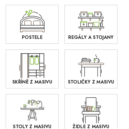
Zrcadla
AUSTIN
Sedací soupravy
BORA
Interiérové osvětlení
BELLUNO Elegante
Rošty z masivu
POSTELE
REGÁLY A STOJANY
GIALO
Akce
DEJA
OLD STYLE
KANSAS
RETRO
SKŘÍNĚ Z MASIVU
STOLIČKY Z MASIVU
MONET
Praděd
OSLO
AROZZE
STOLY Z MASIVU
ŽIDLE Z MASIVU