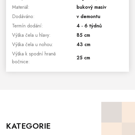
Materiál
:
bukový masiv
Dodáváno
:
v demontu
Termín dodání
:
4 - 6 týdnů
Výška čela u hlavy
:
85 cm
Výška čela u nohou
:
43 cm
Výška k spodní hraně
25 cm
bočnice
:
Z
Á
P
KATEGORIE
A