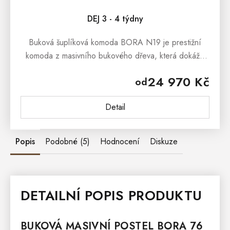
DEJ 3 - 4 týdny
Buková šuplíková komoda BORA N19 je prestižní
komoda z masivního bukového dřeva, která dokáže
uchvátit svým masivním zpracováním a stylovým
24 970 Kč
od
vzhledem. Buková šuplíková...
Detail
Popis
Podobné (5)
Hodnocení
Diskuze
DETAILNÍ POPIS PRODUKTU
BUKOVÁ MASIVNÍ
POSTEL
BORA
76