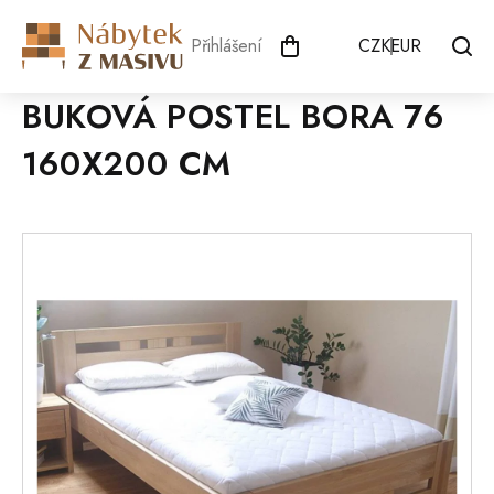
Přejít
na
Přihlášení
CZK
EUR
obsah
BUKOVÁ POSTEL BORA 76
160X200 CM