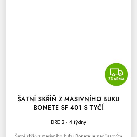
Z
ZDARMA
ŠATNÍ SKŘÍŇ Z MASIVNÍHO BUKU
BONETE SF 401 S TYČÍ
DRE 2 - 4 týdny
Šatní skříň z masivního buku Bonete je nadčasovým