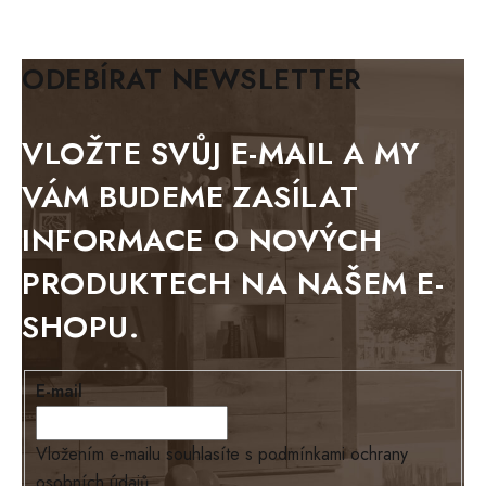
KLASIK
BIANCA
ODEBÍRAT NEWSLETTER
BLACK VELVET
METAL
VLOŽTE SVŮJ E-MAIL A MY
BELLUNO grafite
VÁM BUDEME ZASÍLAT
WESTERN
INFORMACE O NOVÝCH
BERLIN
PRODUKTECH NA NAŠEM E-
KOLMAR
SHOPU.
TOSKANIA
LOUISIANA
E-mail
Tello
Loriano
Vložením e-mailu souhlasíte s
podmínkami ochrany
osobních údajů