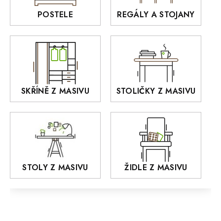
Rošty z masivu
POSTELE
REGÁLY A STOJANY
GIALO
Akce
DEJA
OLD STYLE
KANSAS
RETRO
SKŘÍNĚ Z MASIVU
STOLIČKY Z MASIVU
MONET
Praděd
OSLO
AROZZE
STOLY Z MASIVU
ŽIDLE Z MASIVU
MODERN loft
FELIX
MAZE Elite