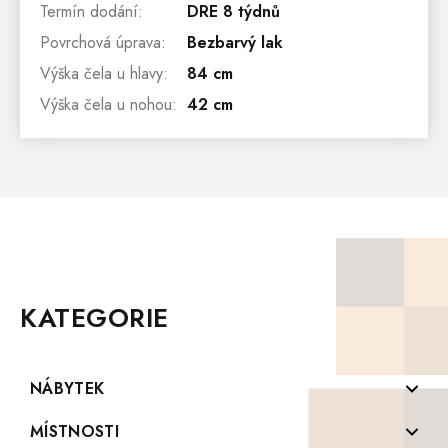
Termín dodání
:
DRE 8 týdnů
Povrchová úprava
:
Bezbarvý lak
Výška čela u hlavy
:
84 cm
Výška čela u nohou
:
42 cm
Z
Á
P
KATEGORIE
A
T
Í
NÁBYTEK
Komody z masivu
MÍSTNOSTI