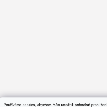
Používáme cookies, abychom Vám umožnili pohodlné prohlížen
Nevíte si ra