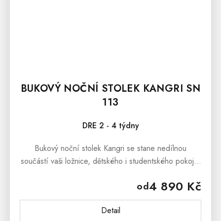
BUKOVÝ NOČNÍ STOLEK KANGRI SN
113
DRE 2 - 4 týdny
Bukový noční stolek Kangri se stane nedílnou
součástí vaši ložnice, dětského i studentského pokoje.
Skvěle poslouží jako praktický odkládací stolek u vaší
4 890 Kč
od
postele, na věci,...
Detail