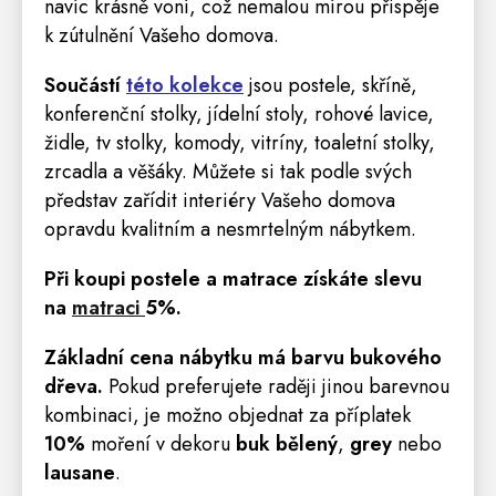
navíc krásně voní, což nemalou mírou přispěje
k zútulnění Vašeho domova.
Součástí
této kolekce
jsou
postele,
skříně
,
konferenční stolky, jídelní
stoly
, rohové
lavice
,
židle
, tv stolky,
komody
,
vitríny
,
toaletní stolky
,
zrcadla
a
věšáky
.
Můžete si tak podle svých
představ zařídit interiéry Vašeho domova
opravdu kvalitním a nesmrtelným nábytkem.
Při koupi postele a matrace získáte slevu
na
matraci
5
%
.
Základní cena nábytku má barvu bukového
dřeva.
Pokud preferujete raději jinou barevnou
kombinaci, je možno objednat za příplatek
10%
moření v dekoru
buk bělený
,
grey
nebo
lausane
.