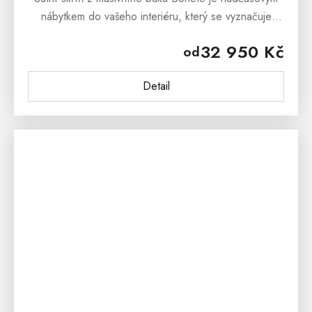
nábytkem do vašeho interiéru, který se vyznačuje
vysokou životností a stabilitou. Je vyrobená
32 950 Kč
od
z masivního bukového dřeva a...
Detail