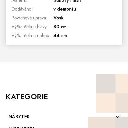
Materiál
:
bukový masiv
Dodáváno
:
v demontu
Povrchová úprava
:
Vosk
Výška čela u hlavy
:
80 cm
Výška čela u nohou
:
44 cm
Z
Á
P
KATEGORIE
A
T
Í
NÁBYTEK
Komody z masivu