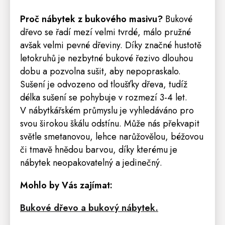
Proč nábytek z bukového masivu?
Bukové
dřevo se řadí mezí velmi tvrdé, málo pružné
avšak velmi pevné dřeviny. Díky značné hustotě
letokruhů je nezbytné bukové řezivo dlouhou
dobu a pozvolna sušit, aby nepopraskalo.
Sušení je odvozeno od tloušťky dřeva, tudíž
délka sušení se pohybuje v rozmezí 3-4 let.
V nábytkářském průmyslu je vyhledáváno pro
svou širokou škálu odstínu. Může nás překvapit
světle smetanovou, lehce narůžovělou, béžovou
či tmavě hnědou barvou, díky kterému je
nábytek neopakovatelný a jedinečný.
Mohlo by Vás zajímat:
Bukové dřevo a bukový nábytek.