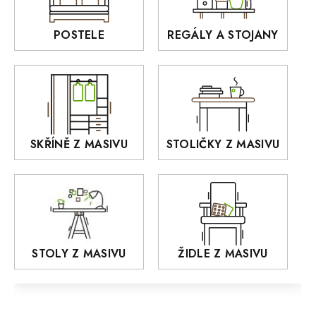
Interiérové osvětlení
BELLUNO Elegante
Rošty z masivu
POSTELE
REGÁLY A STOJANY
GIALO
Akce
DEJA
OLD STYLE
KANSAS
RETRO
SKŘÍNĚ Z MASIVU
STOLIČKY Z MASIVU
MONET
Praděd
OSLO
AROZZE
STOLY Z MASIVU
ŽIDLE Z MASIVU
MODERN loft
FELIX