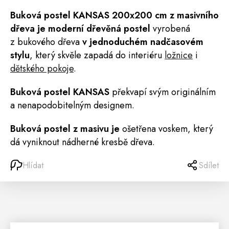
Buková
postel
KANSAS
200x200 cm z masivního
dřeva je moderní dřevěná postel
vyrobená
z bukového dřeva
v jednoduchém nadčasovém
stylu
, který skvěle zapadá do interiéru
ložnice
i
dětského pokoje
.
Buková postel KANSAS
překvapí svým originálním
a nenapodobitelným designem.
Buková postel z masivu je
ošetřena voskem, který
dá vyniknout nádherné kresbě dřeva.
Hlídat
Sdílet