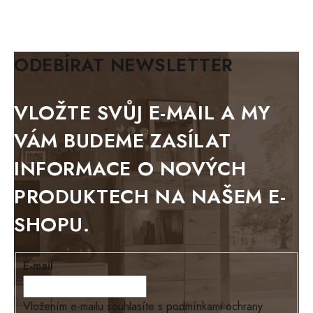
MAZE Elite
KLASIK
BIANCA
ODEBÍRAT NEWSLETTER
BLACK VELVET
METAL
VLOŽTE SVŮJ E-MAIL A MY
BELLUNO grafite
VÁM BUDEME ZASÍLAT
WESTERN
INFORMACE O NOVÝCH
BERLIN
PRODUKTECH NA NAŠEM E-
KOLMAR
SHOPU.
TOSKANIA
LOUISIANA
E-mail
Tello
Loriano
Vložením e-mailu souhlasíte s
podmínkami ochrany