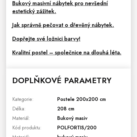
Bukový masivní nábytek pro nevšední
estetický zážitek.
Jak správně pečovat o dřevěný nábytek.
Dopřejte své ložnici barvy!
Kvalitní postel – společnice na dlouhá léta.
DOPLŇKOVÉ PARAMETRY
Kategorie
:
Postele 200x200 cm
Délka
:
208 cm
Materiál
:
Bukový masiv
Kód produktu
:
POLFORTIS/200