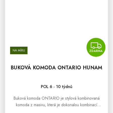
Z
NA MÍRU
ZDARMA
BUKOVÁ KOMODA ONTARIO HUNAM
POL 6 - 10 týdnů
Buková komoda ONTARIO je stylová kombinovaná
komoda z masivu, která je dokonalou kombinací
jednoduchého designu a krásy přírodního