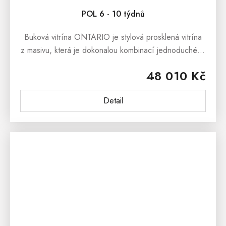
POL 6 - 10 týdnů
Buková vitrína ONTARIO je stylová prosklená vitrína
z masivu, která je dokonalou kombinací jednoduchého
designu a krásy přírodního dřeva.Buková masivní
48 010 Kč
vitrína ONTARIO se skvěle...
Detail