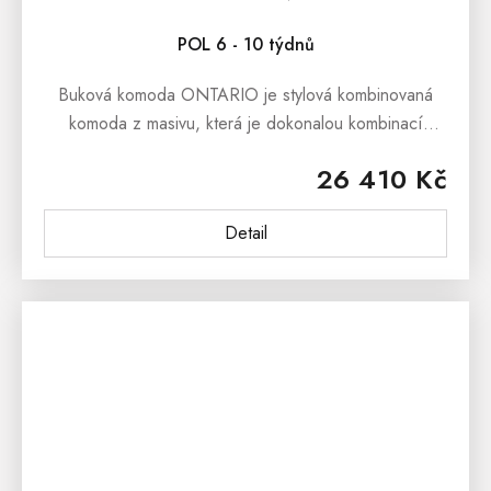
POL 6 - 10 týdnů
Buková komoda ONTARIO je stylová kombinovaná
komoda z masivu, která je dokonalou kombinací
jednoduchého designu a krásy přírodního
26 410 Kč
dřeva.Buková masivní komoda ONTARIO se skvěle...
Detail