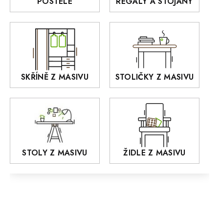
POSTELE
REGÁLY A STOJANY
GIALO
Akce
DEJA
OLD STYLE
KANSAS
RETRO
SKŘÍNĚ Z MASIVU
STOLIČKY Z MASIVU
MONET
Praděd
OSLO
AROZZE
STOLY Z MASIVU
ŽIDLE Z MASIVU
MODERN loft
FELIX
MAZE Elite
KLASIK