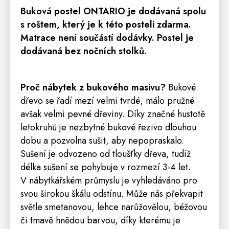
Buková postel ONTARIO je dodávaná spolu
s roštem, který je k této posteli zdarma.
Matrace
není součástí dodávky. Postel je
dodávaná bez nočních stolků.
Proč nábytek z bukového masivu?
Bukové
dřevo se řadí mezí velmi tvrdé, málo pružné
avšak velmi pevné dřeviny. Díky značné hustotě
letokruhů je nezbytné bukové řezivo dlouhou
dobu a pozvolna sušit, aby nepopraskalo.
Sušení je odvozeno od tloušťky dřeva, tudíž
délka sušení se pohybuje v rozmezí 3-4 let.
V nábytkářském průmyslu je vyhledáváno pro
svou širokou škálu odstínu. Může nás překvapit
světle smetanovou, lehce narůžovělou, béžovou
či tmavě hnědou barvou, díky kterému je