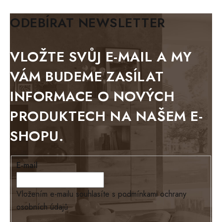
BIANCA
ODEBÍRAT NEWSLETTER
BLACK VELVET
METAL
VLOŽTE SVŮJ E-MAIL A MY
BELLUNO grafite
VÁM BUDEME ZASÍLAT
WESTERN
INFORMACE O NOVÝCH
BERLIN
PRODUKTECH NA NAŠEM E-
KOLMAR
SHOPU.
TOSKANIA
LOUISIANA
E-mail
Tello
Loriano
Vložením e-mailu souhlasíte s
podmínkami ochrany
osobních údajů
EXCLUSIVE