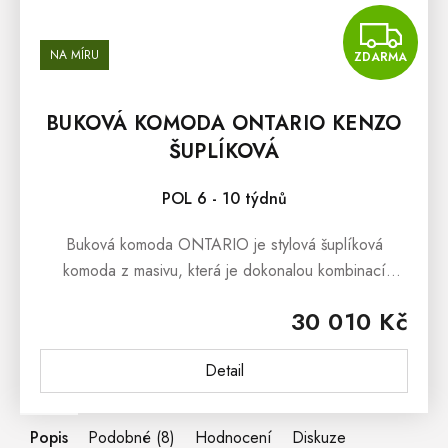
Z
NA MÍRU
ZDARMA
BUKOVÁ KOMODA ONTARIO KENZO
ŠUPLÍKOVÁ
POL 6 - 10 týdnů
Buková komoda ONTARIO je stylová šuplíková
komoda z masivu, která je dokonalou kombinací
jednoduchého designu a krásy přírodního
30 010 Kč
dřeva.Buková masivní komoda ONTARIO se skvěle...
Detail
Popis
Podobné (8)
Hodnocení
Diskuze