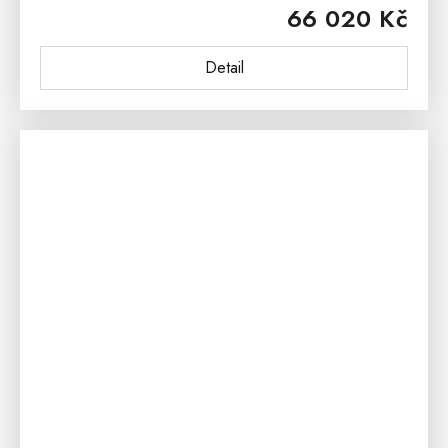
66 020 Kč
dřeva.Buková masivní komoda ONTARIO se skvěle...
Detail