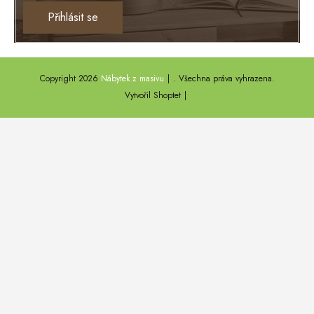
Ontario
Přihlásit se
TEXAS
ANNY
Copyright 2026
Nábytek z masivu
. Všechna práva vyhrazena.
DEL SOL
Vytvořil Shoptet
LOFT HARMONY
FARO II