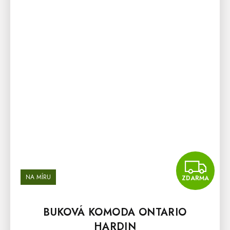
Z
NA MÍRU
ZDARMA
BUKOVÁ KOMODA ONTARIO
HARDIN