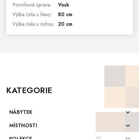
Povrchová úprava
:
Vosk
Výška čela u hlavy
:
80 cm
Výška čela u nohou
:
20 cm
Z
Á
P
KATEGORIE
A
T
Í
NÁBYTEK
Komody z masivu
MÍSTNOSTI
Konferenční stolky z masivu
Koupelny
KOLEKCE