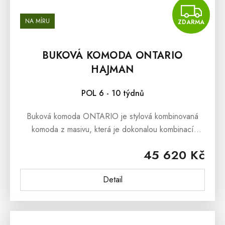
Z
NA MÍRU
ZDARMA
BUKOVÁ KOMODA ONTARIO
HAJMAN
POL 6 - 10 týdnů
Buková komoda ONTARIO je stylová kombinovaná
komoda z masivu, která je dokonalou kombinací
jednoduchého designu a krásy přírodního dřeva.
45 620 Kč
Buková masivní komoda ONTARIO se skvěle...
Detail