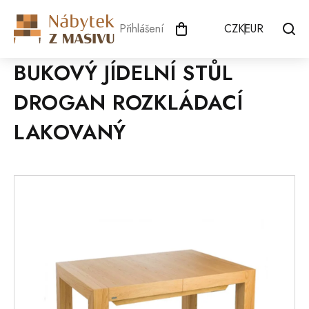
Přejít
na
Přihlášení
CZK
EUR
obsah
BUKOVÝ JÍDELNÍ STŮL
DROGAN ROZKLÁDACÍ
LAKOVANÝ