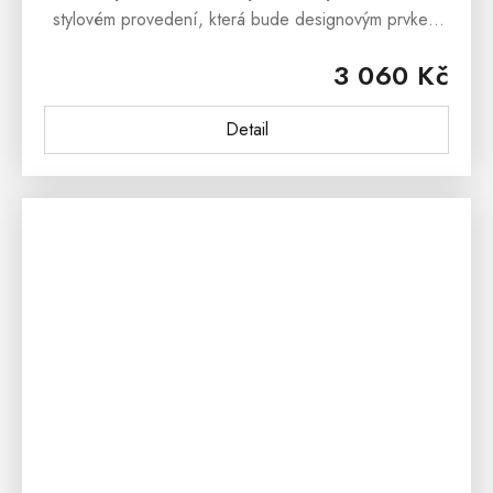
stylovém provedení, která bude designovým prvkem
každé moderní jídelny či kuchyně. Čalouněná jídelní
3 060 Kč
židle FILO je vyrobena...
Detail