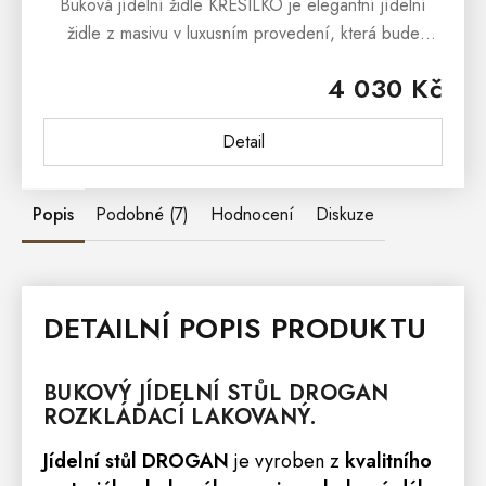
Buková jídelní židle KŘESÍLKO je elegantní jídelní
židle z masivu v luxusním provedení, která bude
designovým prvkem každé moderní jídelny či kuchyně.
4 030 Kč
Čalouněná jídelní...
Detail
Popis
Podobné (7)
Hodnocení
Diskuze
DETAILNÍ POPIS PRODUKTU
BUKOVÝ JÍDELNÍ
STŮL
DROGAN
ROZKLÁDACÍ LAKOVANÝ.
Jídelní stůl
DROGAN
je vyroben z
kvalitního