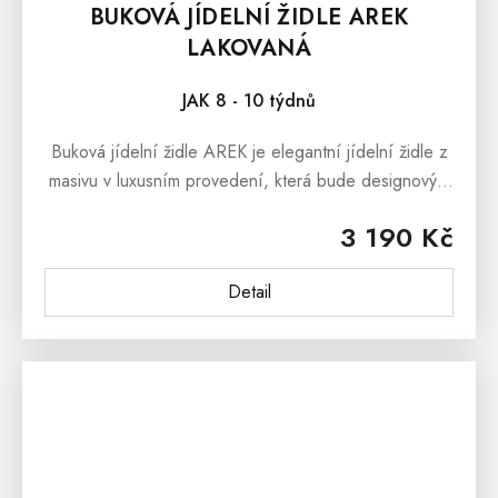
BUKOVÁ JÍDELNÍ ŽIDLE AREK
LAKOVANÁ
JAK 8 - 10 týdnů
Buková jídelní židle AREK je elegantní jídelní židle z
masivu v luxusním provedení, která bude designovým
prvkem každé moderní jídelny či kuchyně. Čalouněná
3 190 Kč
jídelní židle je...
Detail