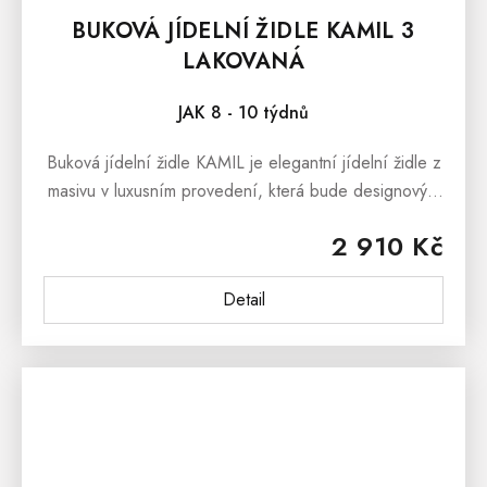
BUKOVÁ JÍDELNÍ ŽIDLE KAMIL 3
LAKOVANÁ
JAK 8 - 10 týdnů
Buková jídelní židle KAMIL je elegantní jídelní židle z
masivu v luxusním provedení, která bude designovým
prvkem každé moderní jídelny či kuchyně. Čalouněná
2 910 Kč
jídelní židle...
Detail