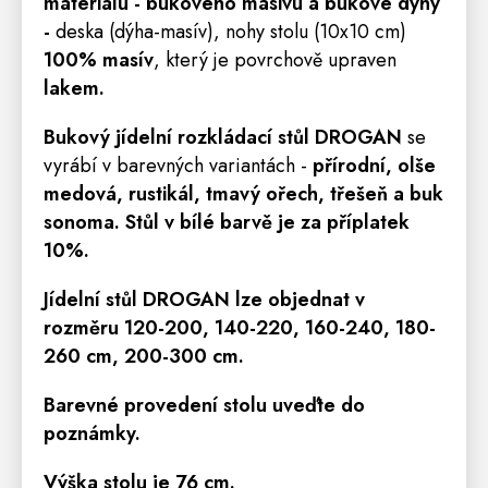
materiálu - bukového masivu
a bukové dýhy
-
deska (dýha-masív), nohy stolu (10x10 cm)
100% masív
, který je povrchově upraven
lakem.
Bukový jídelní rozkládací stůl
DROGAN
se
vyrábí v barevných variantách -
přírodní, olše
medová, rustikál, tmavý ořech, třešeň a buk
sonoma.
Stůl v bílé barvě je za příplatek
10%.
Jídelní stůl DROGAN
lze objednat v
rozměru
120-200, 140-220, 160-240, 180-
260 cm, 200-300 cm.
Barevné provedení stolu uveďte do
poznámky.
Výška stolu je 76 cm.