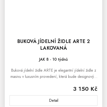
BUKOVÁ JÍDELNÍ ŽIDLE ARTE 2
LAKOVANÁ
JAK 8 - 10 týdnů
Buková jídelní židle ARTE je elegantní jídelní židle z
masivu v luxusním provedení, která bude designovým
prvkem každé moderní jídelny či kuchyně. Čalouněná
3 150 Kč
jídelní židle je...
Detail