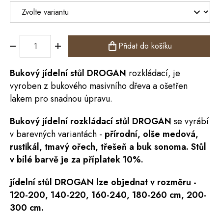
Přidat do košíku
Bukový jídelní
stůl
DROGAN
rozkládací, je
vyroben z bukového masivního dřeva a ošetřen
lakem pro snadnou úpravu.
Bukový jídelní rozkládací stůl DROGAN
se vyrábí
v barevných variantách -
přírodní, olše medová,
rustikál, tmavý ořech, třešeň a buk sonoma.
Stůl
v bílé barvě je za příplatek 10%.
jídelní stůl DROGAN
lze objednat v rozměru -
120-200, 140-220, 160-240, 180-260 cm, 200-
300 cm.