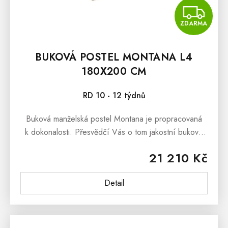
Z
ZDARMA
BUKOVÁ POSTEL MONTANA L4
180X200 CM
RD 10 - 12 týdnů
Buková manželská postel Montana je propracovaná
k dokonalosti. Přesvědčí Vás o tom jakostní bukové
masivní dřevo, z kterého je vyrobena a poctivá
21 210 Kč
řemeslnická práce při...
Detail