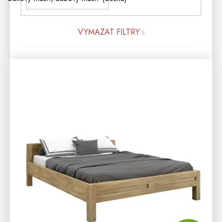
VYMAZAT FILTRY
V
Ý
P
I
S
P
R
O
D
U
K
T
Ů