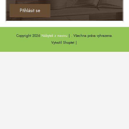
Ontario
Přihlásit se
TEXAS
ANNY
Copyright 2026
Nábytek z masivu
. Všechna práva vyhrazena.
DEL SOL
Vytvořil Shoptet
LOFT HARMONY
FARO II