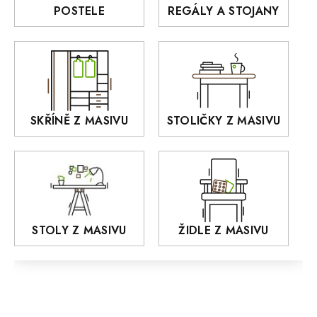
Rošty z masivu
POSTELE
REGÁLY A STOJANY
GIALO
Akce
DEJA
OLD STYLE
KANSAS
RETRO
SKŘÍNĚ Z MASIVU
STOLIČKY Z MASIVU
MONET
Praděd
OSLO
AROZZE
STOLY Z MASIVU
ŽIDLE Z MASIVU
MODERN loft
FELIX
MAZE Elite