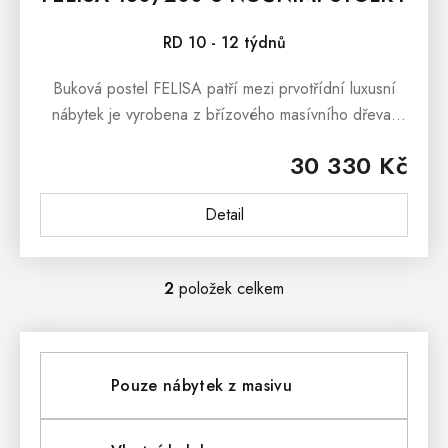
RD 10 - 12 týdnů
Buková postel FELISA patří mezi prvotřídní luxusní
nábytek je vyrobena z břízového masívního dřeva.
Postel nabízíme v několika nejoblíbenějších
30 330 Kč
barevných odstínech....
Detail
2
položek celkem
O
V
L
Pouze nábytek z masivu
Á