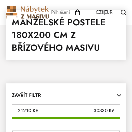
Přejít
na
Přihlášení
CZK
EUR
obsah
MANŽELSKÉ POSTELE
180X200 CM Z
BŘÍZOVÉHO MASIVU
ZAVŘÍT FILTR
21210
Kč
30330
Kč