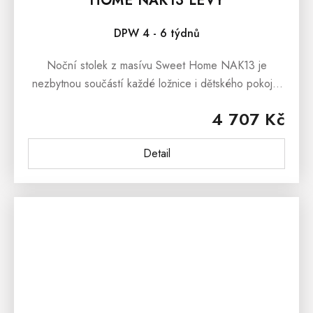
HOME NAK13 LEVÝ
DPW 4 - 6 týdnů
Noční stolek z masívu Sweet Home NAK13 je
nezbytnou součástí každé ložnice i dětského pokoje.
Noční stolek poslouží jako praktická komoda na věci,
4 707 Kč
které chcete mít u...
Detail