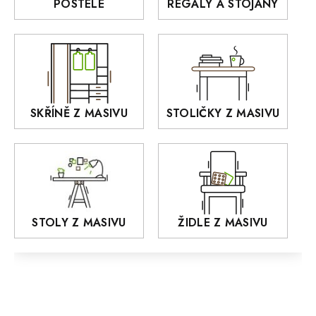
POSTELE
REGÁLY A STOJANY
GIALO
Akce
DEJA
OLD STYLE
KANSAS
RETRO
SKŘÍNĚ Z MASIVU
STOLIČKY Z MASIVU
MONET
Praděd
OSLO
AROZZE
STOLY Z MASIVU
ŽIDLE Z MASIVU
MODERN loft
FELIX
MAZE Elite
KLASIK