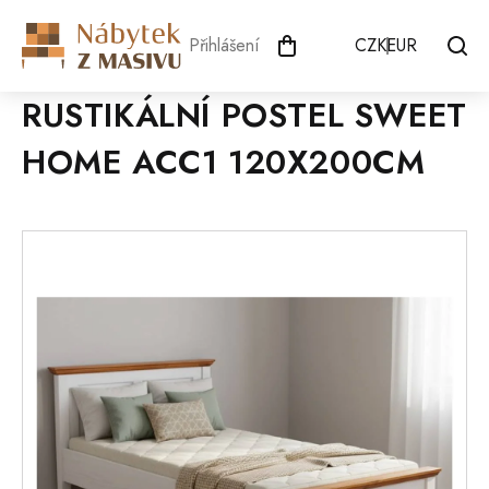
Přejít
na
Přihlášení
CZK
EUR
obsah
RUSTIKÁLNÍ POSTEL SWEET
HOME ACC1 120X200CM