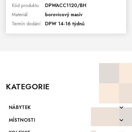
Kód produktu
:
DPWACC1120/BH
Materiál
:
borovicový masív
Termín dodání
:
DPW 14-16 týdnů
Z
Á
P
KATEGORIE
A
T
Í
NÁBYTEK
Komody z masivu
MÍSTNOSTI
Konferenční stolky z masivu
Koupelny