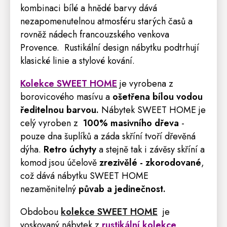
kombinaci bílé a hnědé barvy dává
nezapomenutelnou atmosféru starých časů a
rovněž nádech francouzského venkova
Provence
. Rustikální design nábytku podtrhují
klasické linie a stylové kování.
Kolekce SWEET HOME
je vyrobena z
borovicového masívu a
ošetřena bílou vodou
ředitelnou barvou.
Nábytek SWEET HOME je
celý vyroben z
100% masivního dřeva
-
pouze dna šuplíků a záda skříní tvoří dřevěná
dýha.
Retro
úchyty
a stejně tak i závěsy skříní a
komod jsou účelově
zrezivělé - zkorodované
,
což dává nábytku SWEET HOME
nezaměnitelný
půvab a jedinečnost.
Obdobou
kolekce SWEET HOME
je
voskovaný nábytek z
rustikální kolekce