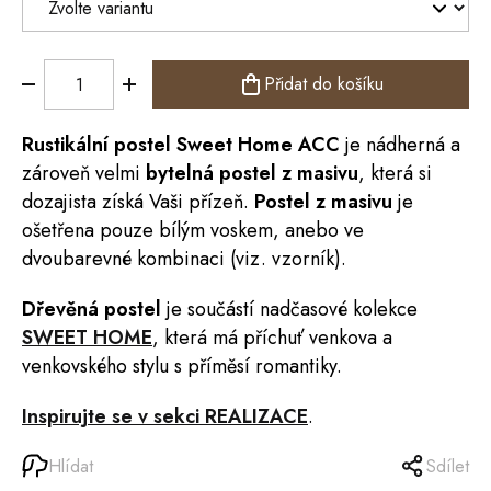
Přidat do košíku
Rustikální
postel
Sweet Home
ACC
je nádherná a
zároveň velmi
bytelná postel z masivu
, která si
dozajista získá Vaši přízeň.
Postel z masivu
je
ošetřena pouze bílým voskem, anebo ve
dvoubarevné kombinaci (viz. vzorník).
Dřevěná postel
je součástí nadčasové kolekce
SWEET HOME
, která má příchuť venkova a
venkovského stylu s příměsí romantiky.
Inspirujte se v sekci REALIZACE
.
Hlídat
Sdílet