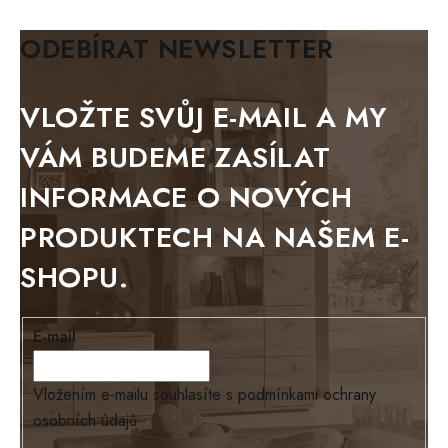
BIANCA
ODEBÍRAT NEWSLETTER
BLACK VELVET
METAL
VLOŽTE SVŮJ E-MAIL A MY
BELLUNO grafite
VÁM BUDEME ZASÍLAT
WESTERN
INFORMACE O NOVÝCH
BERLIN
PRODUKTECH NA NAŠEM E-
KOLMAR
SHOPU.
TOSKANIA
LOUISIANA
E-mail
Tello
Loriano
Vložením e-mailu souhlasíte s
podmínkami ochrany
osobních údajů
EXCLUSIVE