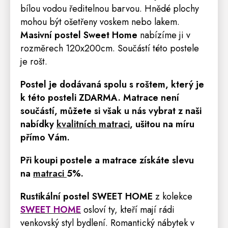
bílou vodou ředitelnou barvou. Hnědé plochy
mohou být ošetřeny voskem nebo lakem.
Masivní postel Sweet Home
nabízíme ji v
rozměrech 120x200cm. Součástí této postele
je
rošt
.
Postel je dodávaná spolu s roštem, který je
k této posteli ZDARMA
.
Matrace
není
součástí, m
ůžete si však u nás vybrat z naši
nabídky
kvalitních matraci
, ušitou na míru
přímo Vám.
Při koupi postele a matrace získáte slevu
na
matraci
5%.
Rustikální postel SWEET HOME
z kolekce
SWEET HOME
osloví ty, kteří mají rádi
venkovský styl bydlení. Romantický nábytek v