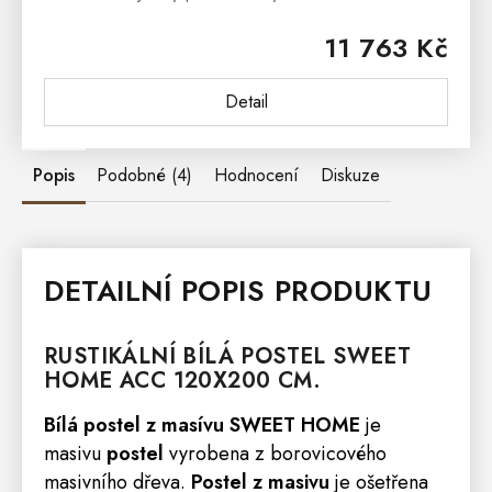
nabídne praktický úložný prostor. Kombinace bílé
11 763 Kč
barvy a dřevěné desky působí nadčasově a...
Detail
Popis
Podobné (4)
Hodnocení
Diskuze
DETAILNÍ POPIS PRODUKTU
RUSTIKÁLNÍ BÍLÁ
POSTEL
SWEET
HOME
ACC 120X200 CM.
Bílá postel
z masívu SWEET HOME
je
masivu
postel
vyrobena z borovicového
masivního dřeva.
Postel z masivu
je ošetřena