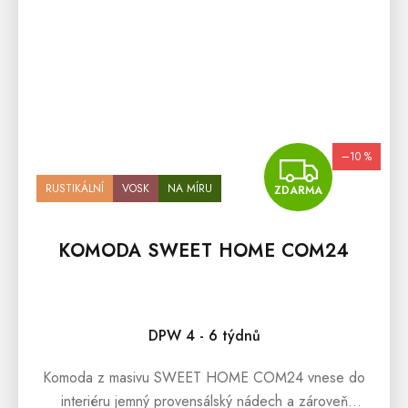
–10 %
ZDA
RUSTIKÁLNÍ
VOSK
NA MÍRU
ZDARMA
KOMODA SWEET HOME COM24
Průměrné hodnocení produktu je 5,0 z 5 hvězdiček.
DPW 4 - 6 týdnů
Komoda z masivu SWEET HOME COM24 vnese do
interiéru jemný provensálský nádech a zároveň