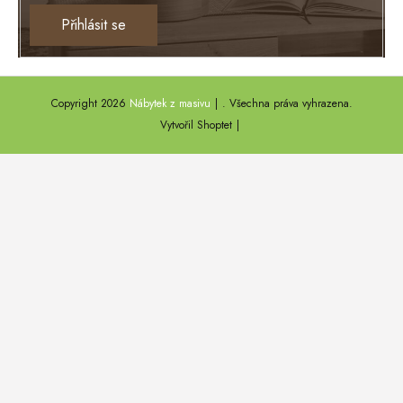
Ontario
Přihlásit se
TEXAS
ANNY
Copyright 2026
Nábytek z masivu
. Všechna práva vyhrazena.
DEL SOL
Vytvořil Shoptet
LOFT HARMONY
FARO II