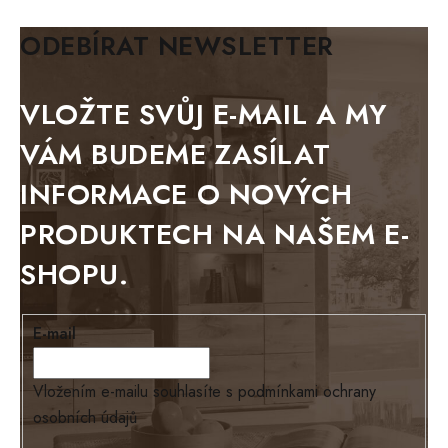
BIANCA
ODEBÍRAT NEWSLETTER
BLACK VELVET
METAL
VLOŽTE SVŮJ E-MAIL A MY
BELLUNO grafite
VÁM BUDEME ZASÍLAT
WESTERN
INFORMACE O NOVÝCH
BERLIN
PRODUKTECH NA NAŠEM E-
KOLMAR
SHOPU.
TOSKANIA
LOUISIANA
E-mail
Tello
Loriano
Vložením e-mailu souhlasíte s
podmínkami ochrany
osobních údajů
EXCLUSIVE