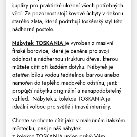
šuplíky pro praktické uložení všech potřebných
věcí. Za pozornost stojí kovové úchyty v dekoru
starého zlata, které podtrhují toskánský styl této
nádherné postele.
Nábytek TOSKANIA
je vyroben z masivní
finské borovice, které je ceněna pro svoji
odolnost a nádhernou strukturu dřeva, kterou
můžete cítit při každém dotyku. Nábytek je
ošetřen bílou vodou ředitelnou barvou anebo
namořen do teplého medového odstínu, jenž
propůjčí nábytku originální a nenapodobitelný
vzhled. Nábytek z kolekce TOSKANIA je
ideální volbou pro světlé i tmavé interiéry.
Chcete se chcete cítit jako v malebném italském
městečku, pak je náš nábytek
z kolekce TOSKANIA určen právě Vám.