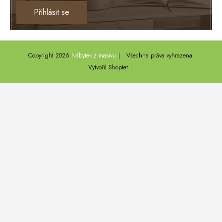
Ontario
Přihlásit se
TEXAS
ANNY
Copyright 2026
Nábytek z masivu
. Všechna práva vyhrazena.
DEL SOL
Vytvořil Shoptet
LOFT HARMONY
FARO II