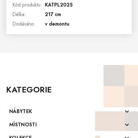
Kód produktu
:
KATPL2025
Délka
:
217 cm
Dodáváno
:
v demontu
Z
Á
P
KATEGORIE
A
T
Í
NÁBYTEK
Komody z masivu
MÍSTNOSTI
Konferenční stolky z masivu
Koupelny
KOLEKCE