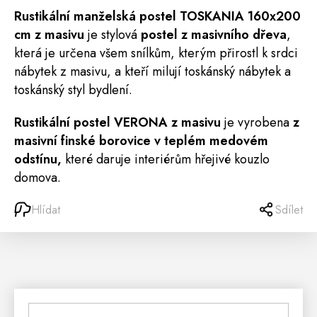
Rustikální manželská
postel
TOSKANIA
160x200
cm z masivu
je stylová
postel z masivního dřeva
,
která je určena všem snílkům, kterým přirostl k srdci
nábytek z masivu, a kteří milují toskánský nábytek a
toskánský styl bydlení.
Rustikální postel VERONA z masivu
je vyrobena
z
masivní finské borovice v teplém medovém
odstínu,
které daruje interiérům hřejivé kouzlo
domova.
Hlídat
Sdílet