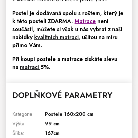
Postel je dodávaná spolu s roštem, který je
k této posteli ZDARMA
.
Matrace
není
součástí, m
ůžete si však u nás vybrat z naši
nabídky
kvalitních matraci
, ušitou na míru
přímo Vám.
Při koupi postele a
matrace
získáte slevu
na
matraci
5%.
DOPLŇKOVÉ PARAMETRY
Kategorie
:
Postele 160x200 cm
Výška
:
99 cm
Šířka
:
167cm