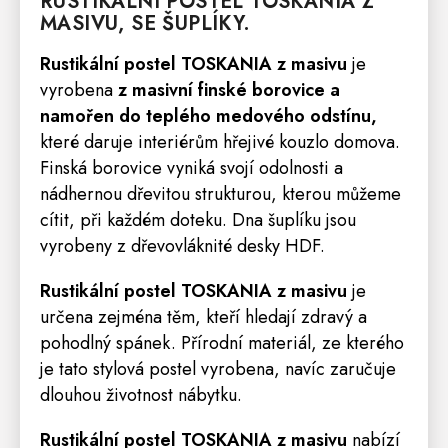
RUSTIKÁLNÍ
POSTEL
TOSKANIA
Z
MASIVU, SE ŠUPLÍKY.
Rustikální postel TOSKANIA z masivu
je
vyrobena
z masivní finské borovice a
namořen do teplého medového odstínu,
které daruje interiérům hřejivé kouzlo domova.
Finská borovice vyniká svojí odolnosti a
nádhernou dřevitou strukturou, kterou můžeme
cítit, při každém doteku. Dna šuplíku jsou
vyrobeny z dřevovláknité desky HDF.
Rustikální postel TOSKANIA z masivu
je
určena zejména těm, kteří hledají zdravý a
pohodlný spánek. Přírodní materiál, ze kterého
je tato stylová postel vyrobena, navíc zaručuje
dlouhou životnost nábytku.
Rustikální postel TOSKANIA z masivu
nabízí