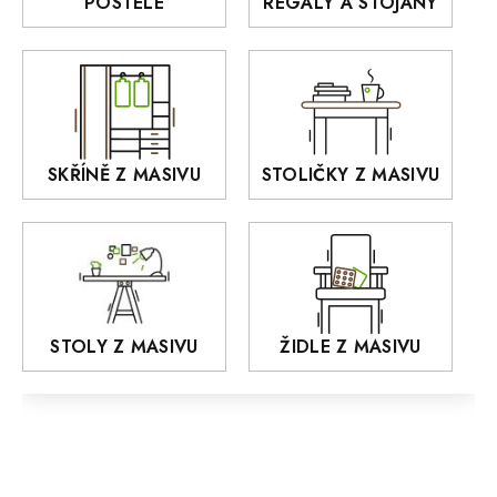
POSTELE
REGÁLY A STOJANY
GIALO
Akce
DEJA
OLD STYLE
KANSAS
RETRO
SKŘÍNĚ Z MASIVU
STOLIČKY Z MASIVU
MONET
Praděd
OSLO
AROZZE
STOLY Z MASIVU
ŽIDLE Z MASIVU
MODERN loft
FELIX
MAZE Elite
KLASIK