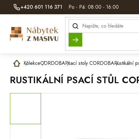
Přejít
+420 601 116 371
Po - Pá: 08:00 - 16:00
na
obsah
Hledat
Domů
Kolekce
CORDOBA
Psací stoly CORDOBA
Rustikální
RUSTIKÁLNÍ PSACÍ STŮL C