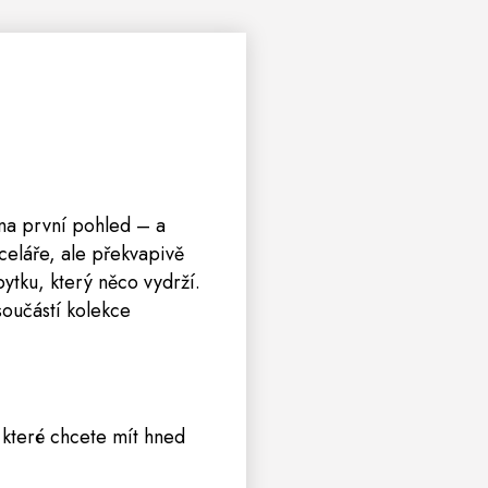
 na první pohled – a
nceláře, ale překvapivě
ytku, který něco vydrží.
součástí kolekce
 které chcete mít hned