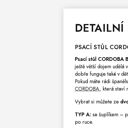
DETAILNÍ
PSACÍ STŮL
CORD
Psací
stůl
CORDOBA B
ještě větší dojem udělá 
dobře funguje také v dě
Pokud máte rádi španělsk
CORDOBA
, která stav
Vybrat si můžete ze
dv
TYP A:
se šuplíkem – pr
po ruce.