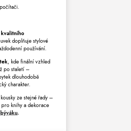
počítači.
z
kvalitního
suvek doplňuje stylové
každodenní používání.
tek
, kde finální vzhled
 po staletí –
bytek dlouhodobě
cký charakter.
kousky ze stejné řady –
pro knihy a dekorace
obýváku
.