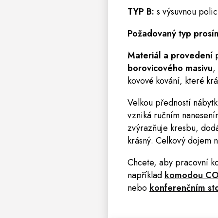
TYP B:
s výsuvnou policí
Požadovaný typ prosí
Materiál a provedení
p
borovicového masivu
,
kovové kování, které krá
Velkou předností nábyt
vzniká ručním nanesen
zvýrazňuje kresbu, dod
krásný. Celkový dojem n
Chcete, aby pracovní ko
například
komodou C
nebo
konferenčním s