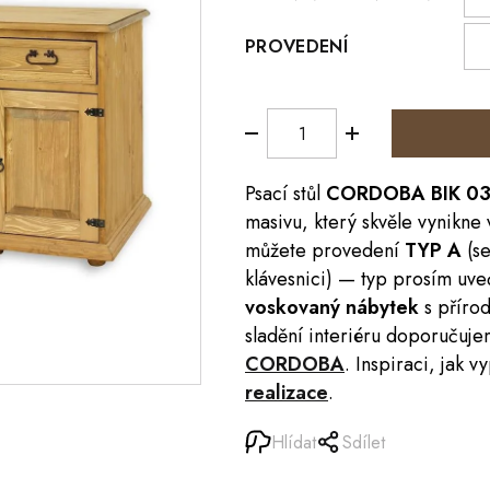
PROVEDENÍ
Psací stůl
CORDOBA
BIK 0
masivu, který skvěle vynikne 
můžete provedení
TYP A
(se
klávesnici) — typ prosím uv
voskovaný nábytek
s příro
sladění interiéru doporučuje
CORDOBA
. Inspiraci, jak 
realizace
.
Hlídat
Sdílet