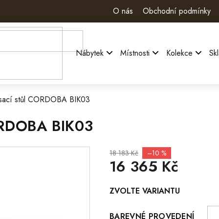
O nás
Obchodní podmínky
Nábytek
Místnosti
Kolekce
Sk
 psací stůl CORDOBA BIK03
ORDOBA BIK03
18 183 Kč
–10 %
16 365 Kč
Měrná
ZVOLTE VARIANTU
cena:
BAREVNÉ PROVEDENÍ