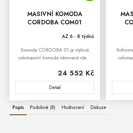
MASIVNÍ KOMODA
MAS
CORDOBA COM01
CO
AZ 6 - 8 týdnů
Komoda CORDOBA 01 je stylová
Knihovn
celomasivní komoda věnovaná všem,
celomas
kteří mají rádi nábytek ve španělském
šuplíkem,
24 552 Kč
či mexickém stylu.Komoda CORDOBA
borovic
01 je vhodná do všech interiéru
rustikální
Detail
Vašeho...
Popis
Podobné (8)
Hodnocení
Diskuze