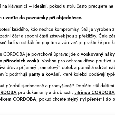
 na klávesnici – ideální, pokud u stolu často pracujete na 
m uveďte do poznámky při objednávce.
otěší každého, kdo nechce kompromisy. Stůl je vyroben 
 zadní část a spodní části zásuvek jsou z překližky. Čela zá
sně ladí s rustikálním pojetím a zároveň je praktické pro 
ku
CORDOBA
je povrchová úprava: jde o
voskovaný náby
ím
přírodních vosků
. Vosk se pro ochranu dřeva používá už
ává dřevu příjemný „sametový“ dotek a pomáhá udržet ná
avíc podtrhují
panty a kování
, které kolekci dodávají typi
ut působil sjednoceně a promyšleně? Doplňte stůl dalšími 
ORDOBA
pro dokumenty a drobnosti,
v
itrínou CORDOBA
tolkem CORDOBA
, pokud chcete stejný styl přenést i
do 