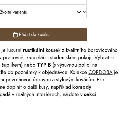
Přidat do košíku
3
je luxusní
rustikální
kousek z kvalitního borovicového
v pracovně, kanceláři i studentském pokoji. Vybrat si
 šuplíkem) nebo
TYP B
(s výsuvnou policí na
eďte do poznámky k objednávce. Kolekce
CORDOBA
je
dní povrchovou úpravou a stylovým kováním. Pro
me doplnit o další kusy, například
komody
vypadá v reálných interiérech, najdete v
sekci