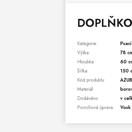
DOPLŇKO
Kategorie
:
Psac
Výška
:
78 c
Hloubka
:
60 c
Šířka
:
150 
Kód produktu
:
AZUB
Materiál
:
borov
Dodáváno
:
v cel
Povrchová úprava
:
Vosk