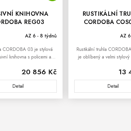
IVNÍ KNIHOVNA
RUSTIKÁLNÍ TR
RDOBA REG03
CORDOBA COS0
MASIVNÍ BORO
AZ 6 - 8 týdnů
AZ 6
a CORDOBA 03 je stylová
Rustikální truhla CORDO
ivní knihovna s policemi a
je oblíbený a velmi stylový 
 která je vyrobená z masivní
nábytek, který může plnit f
20 856 Kč
13 
e.Knihovna CORDOBA 03 v
peřináč anebo jako originá
m stylu je vhodná do všech...
hračky či knihy.Rustikál
Detail
Detail