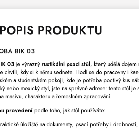
 POPIS PRODUKTU
OBA
BIK 03
IK 03
je výrazný
rustikální psací stůl
, který udělá dojem
ve chvíli, kdy si k němu sednete. Hodí se do pracovny i ka
tském a studentském pokoji, kde je potřeba poctivý kus náb
ý nebo mexický styl, jste na správné adrese: tento stůl je 
í na masivu, charakteru a řemeslném zpracování.
ou provedení
podle toho, jak stůl používáte:
aktické úložiště na dokumenty, psací potřeby i drobnosti,