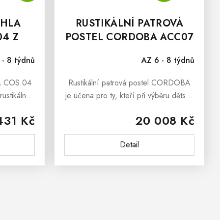
UHLA
RUSTIKÁLNÍ PATROVÁ
4 Z
POSTEL CORDOBA ACC07
VICE
 - 8 týdnů
AZ 6 - 8 týdnů
BA COS 04
Rustikální patrová postel CORDOBA
rustikální
je učena pro ty, kteří při výběru dětské
unkci jako
postele kladou důraz na bezpečí,
431 Kč
20 008 Kč
lní box na
spolehlivost a praktičnost. Rustikální
ní...
patrová postel CORDOBA z...
Detail