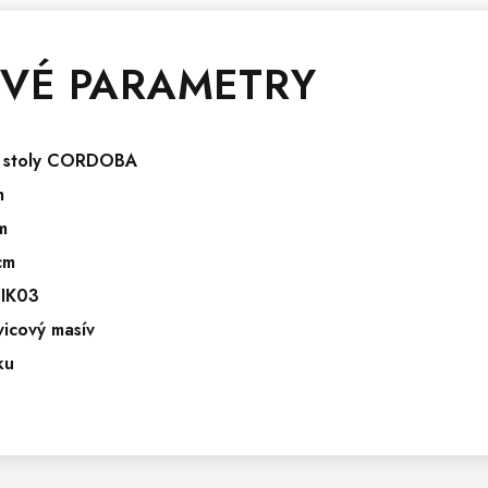
VÉ PARAMETRY
í stoly CORDOBA
m
m
cm
IK03
icový masív
ku