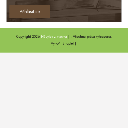
Ontario
Přihlásit se
TEXAS
ANNY
Copyright 2026
Nábytek z masivu
. Všechna práva vyhrazena.
DEL SOL
Vytvořil Shoptet
LOFT HARMONY
FARO II