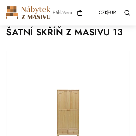
Přejít
na
Přihlášení
CZK
EUR
obsah
ŠATNÍ SKŘÍŇ Z MASIVU 13