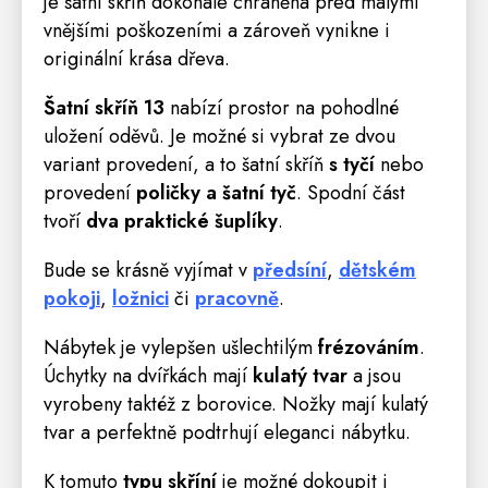
je šatní skříň dokonale chráněná před malými
vnějšími poškozeními a zároveň vynikne i
originální krása dřeva.
Šatní skříň 13
nabízí prostor na pohodlné
uložení oděvů. Je možné si vybrat ze dvou
variant provedení, a to šatní skříň
s tyčí
nebo
provedení
poličky
a šatní tyč
. Spodní část
tvoří
dva praktické šuplíky
.
Bude se krásně vyjímat v
předsíní
,
dětském
pokoji
,
ložnici
či
pracovně
.
Nábytek je vylepšen ušlechtilým
frézováním
.
Úchytky na dvířkách mají
kulatý tvar
a jsou
vyrobeny taktéž z borovice. Nožky mají kulatý
tvar a perfektně podtrhují eleganci nábytku.
K tomuto
typu skříní
je možné dokoupit i