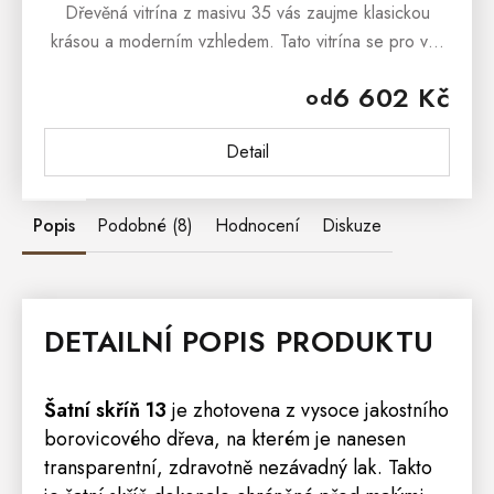
Dřevěná vitrína z masivu 35 vás zaujme klasickou
krásou a moderním vzhledem. Tato vitrína se pro vás
jistě stane nezbytnou součástí vašeho bytu. Dřevěná
6 602 Kč
od
vitrína z masivu 35 je...
Detail
Popis
Podobné (8)
Hodnocení
Diskuze
DETAILNÍ POPIS PRODUKTU
Šatní
skříň
13
je zhotovena z vysoce jakostního
borovicového dřeva, na kterém je nanesen
transparentní, zdravotně nezávadný lak. Takto