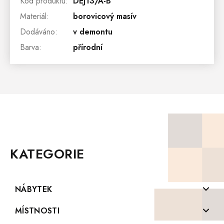
Kód produktu
:
DEJ13/A-B
Materiál
:
borovicový masív
Dodáváno
:
v demontu
Barva
:
přírodní
Z
Á
P
KATEGORIE
A
T
Í
NÁBYTEK
Komody z masivu
MÍSTNOSTI