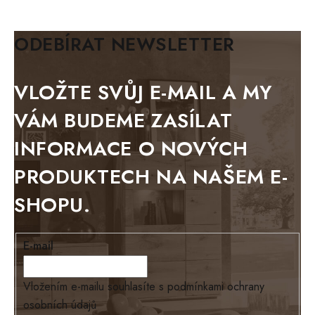
KLASIK
BIANCA
ODEBÍRAT NEWSLETTER
BLACK VELVET
METAL
VLOŽTE SVŮJ E-MAIL A MY
BELLUNO grafite
VÁM BUDEME ZASÍLAT
WESTERN
INFORMACE O NOVÝCH
BERLIN
PRODUKTECH NA NAŠEM E-
KOLMAR
SHOPU.
TOSKANIA
LOUISIANA
E-mail
Tello
Loriano
Vložením e-mailu souhlasíte s
podmínkami ochrany
osobních údajů
EXCLUSIVE