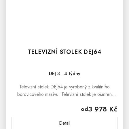
TELEVIZNÍ STOLEK DEJ64
DEJ 3 - 4 týdny
Televizní stolek DEJ64 je vyrobený z kvalitního
borovicového masívu. Televizní stolek je ošetřen
bezbarvým ekologickým lakem, který zabraňuje
3 978 Kč
od
jemným škrábancům. Televizní...
Detail