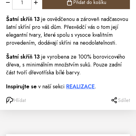
Přidat do košíku
Šatní
skříň
13
je osvědčenou a zároveň nadčasovou
šatní skříní pro váš dům. Přesvědčí vás o tom její
elegantní tvary, které spolu s vysoce kvalitním
provedením, dodávají skříni na neodolatelnosti.
Šatní skříň 13
je vyrobena ze 100% borovicového
dřeva, s minimálním množstvím suků. Pouze zadní
část tvoří dřevotříska bílé barvy.
Inspirujte se
v naší sekci
REALIZACE
.
Hlídat
Sdílet