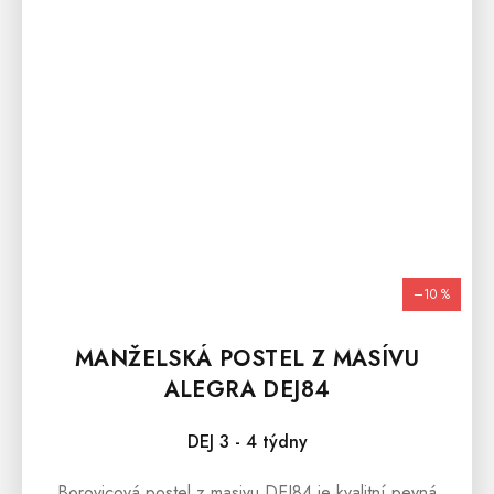
–10 %
MANŽELSKÁ POSTEL Z MASÍVU
ALEGRA DEJ84
DEJ 3 - 4 týdny
Borovicová postel z masivu DEJ84 je kvalitní pevná