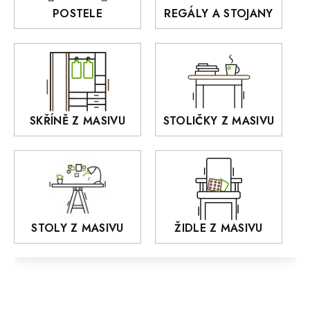
Rošty z masivu
POSTELE
REGÁLY A STOJANY
GIALO
Akce
DEJA
OLD STYLE
KANSAS
RETRO
SKŘÍNĚ Z MASIVU
STOLIČKY Z MASIVU
MONET
Praděd
OSLO
AROZZE
STOLY Z MASIVU
ŽIDLE Z MASIVU
MODERN loft
FELIX
MAZE Elite