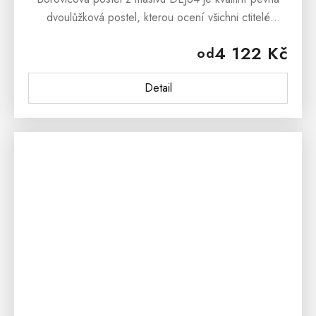
dvoulůžková postel, kterou ocení všichni ctitelé
přírodních materiálů. Postel je vyrobena ze 100%
4 122 Kč
od
borovicového dřeva....
Detail