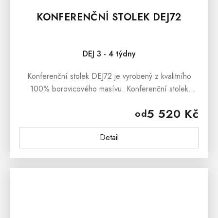
KONFERENČNÍ STOLEK DEJ72
DEJ 3 - 4 týdny
Konferenční stolek DEJ72 je vyrobený z kvalitního
100% borovicového masívu. Konferenční stolek
DEJ72 je ošetřen bezbarvým ekologickým lakem, který
5 520 Kč
od
zabraňuje jemným škrábancům....
Detail