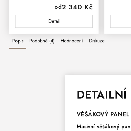
2 340 Kč
od
pohodlným sezením. Jídelní židle
závan
PROVENCE SIL02 je vyrobena z...
Prov
Detail
PROV
Popis
Podobné (4)
Hodnocení
Diskuze
DETAILNÍ
VĚŠÁKOVÝ PANE
Masivní věšákový pa