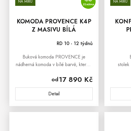
NA MÍRU
NA MÍRU
ZDARMA
KOMODA PROVENCE K4P
KONF
Z MASIVU BÍLÁ
P
RD 10 - 12 týdnů
Buková komoda PROVENCE je
nádherná komoda v bílé barvě, která s
stole
sebou přináší i svěží závan
prestižní
17 890 Kč
od
francouzského venkova Provence.
pokoje, 
Komoda z masivu PROVENCE je
závan
Detail
vyrobena z masivního...
P