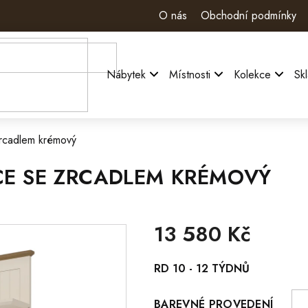
O nás
Obchodní podmínky
Nábytek
Místnosti
Kolekce
Sk
cadlem krémový
E SE ZRCADLEM KRÉMOVÝ
13 580 Kč
Měrná
RD 10 - 12 TÝDNŮ
cena:
BAREVNÉ PROVEDENÍ