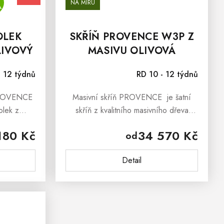
NA MÍRU
A
OLEK
SKŘÍŇ PROVENCE W3P Z
LIVOVÝ
MASIVU OLIVOVÁ
- 12 týdnů
RD 10 - 12 týdnů
 PROVENCE
Masivní skříň PROVENCE je šatní
olek z
skříň z kvalitního masivního dřeva
nspirovaný
inspirovaná stylem francouzského
180 Kč
34 570 Kč
od
ensálského
provensálského venkova. Masivní skříň
.
PROVENCE je vyrobená z...
Detail