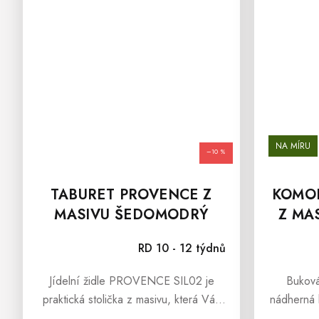
NA MÍRU
–10 %
OD
TABURET PROVENCE Z
KOMO
MASIVU ŠEDOMODRÝ
Z MA
RD 10 - 12 týdnů
Jídelní židle PROVENCE SIL02 je
Bukov
praktická stolička z masivu, která Vás
nádherná 
překvapí svým kvalitním zpracováním a
barvě, k