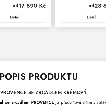
17 890 Kč
23 
od
od
 francouzského venkova
provensálského venkova.
ence. Komoda z masivu
komoda PROVENCE je vyro
Detail
Detail
ENCE je vyrobena z...
 POPIS PRODUKTU
L
PROVENCE
SE ZRCADLEM KRÉMOVÝ.
nel se zrcadlem PROVENCE
je předsíňová stěna s
věšá