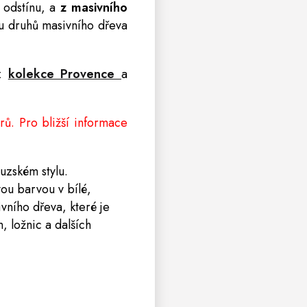
odstínu, a
z masivního
ou druhů masivního dřeva
z
kolekce Provence
a
ů. Pro bližší informace
uzském stylu.
vou barvou v bílé,
ního dřeva, které je
n, ložnic
a
dalších