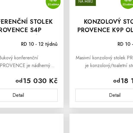
NA MÍRU
ZDARMA
ZDARM
ERENČNÍ STOLEK
KONZOLOVÝ ST
ROVENCE S4P
PROVENCE K9P O
ŠEDOMODRÝ
RD 10 - 12 týdnů
RD 10 
Bukový konferenční
Masivní konzolový stolek
k PROVENCE je nádherný
je konzolový/toaletní st
 kávový stolek do obývacího
kvalitního masivního dřeva i
15 030 Kč
18 
od
od
který sebou přináší i svěží
stylem francouzského prov
 francouzského venkova
venkova. Masivní..
Detail
Detail
rovence. Masivní...