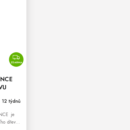
ZDARMA
ZDARMA
ENCE
VU
- 12 týdnů
NCE je
ího dřeva
ouzského