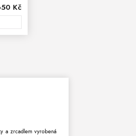
650 Kč
 Masivní
bená z...
ky
a zrcadlem vyrobená