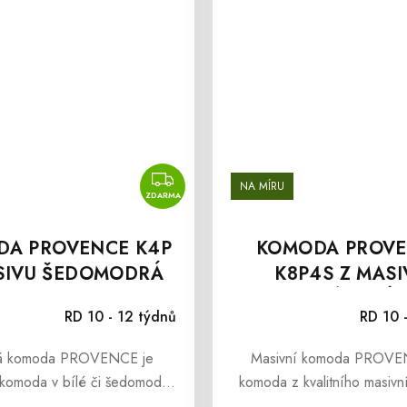
ZDARMA
NA MÍRU
ZDARMA
DA PROVENCE K4P
KOMODA PROV
SIVU ŠEDOMODRÁ
K8P4S Z MASI
KRÉMOVÁ
RD 10 - 12 týdnů
RD 10 
á komoda PROVENCE je
Masivní komoda PROVE
komoda v bílé či šedomodré
komoda z kvalitního masivn
terá s sebou přináší i svěží
inspirovaná stylem franc