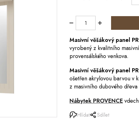
Masivní věšákový panel
P
vyrobený z kvalitního masivn
provensálského venkova.
Masivní věšákový panel
ošetřen akrylovou barvou v 
z masivního dubového dřeva 
Nábytek
PROVENCE
vdechn
Hlídat
Sdílet