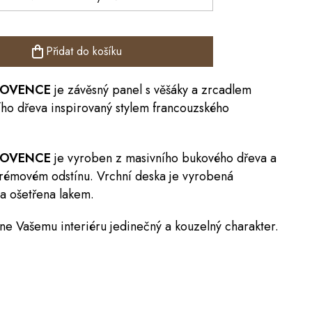
Přidat do košíku
ROVENCE
je závěsný panel s
věšáky
a zrcadlem
ího dřeva inspirovaný stylem francouzského
 PROVENCE
je vyroben z masivního bukového dřeva a
krémovém odstínu. Vrchní deska je vyrobená
a ošetřena lakem.
e Vašemu interiéru jedinečný a kouzelný charakter
.