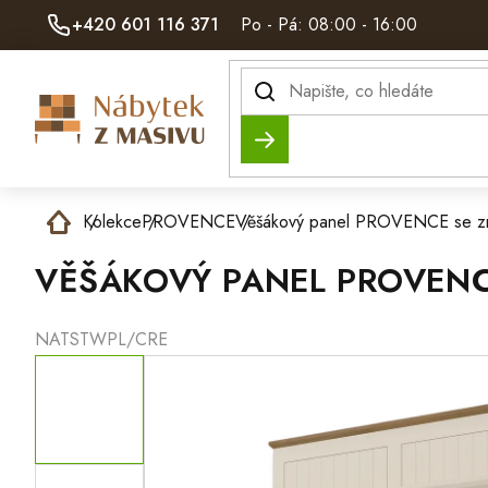
Přejít
+420 601 116 371
Po - Pá: 08:00 - 16:00
na
obsah
Hledat
Domů
Kolekce
PROVENCE
Věšákový panel PROVENCE se zr
VĚŠÁKOVÝ PANEL PROVENC
NATSTWPL/CRE