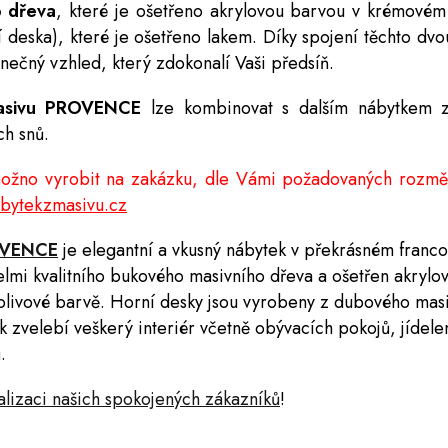
o dřeva
, které je ošetřeno akrylovou barvou v krémovém 
í deska), které je ošetřeno lakem. Díky spojení těchto dv
inečný vzhled, který zdokonalí Vaši předsíň.
asivu PROVENCE
lze kombinovat s d
alším nábytkem 
ch snů.
žno vyrobit na zakázku, dle Vámi požadovaných rozměr
bytekzmasivu.cz
OVENCE
je elegantní
a
vkusný nábytek
v
překrásném franco
elmi kvalitního bukového masivního dřeva
a
ošetřen
akrylo
livové barvě. Horní desky jsou vyrobeny z dubového masiv
 zvelebí veškerý interiér včetně obývacích pokojů, jídele
.
alizaci našich spokojených zákazníků
!