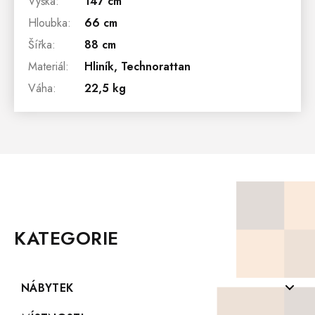
Výška
:
147 cm
Hloubka
:
66 cm
Šířka
:
88 cm
Materiál
:
Hliník, Technorattan
Váha
:
22,5 kg
Z
Á
P
KATEGORIE
A
T
Í
NÁBYTEK