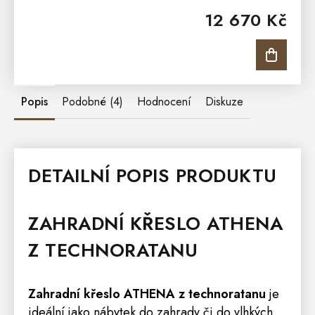
s pohodlím a stylem. S pevnou konstrukcí a sedačkou
12 670 Kč
upevněnou na...
Popis
Podobné (4)
Hodnocení
Diskuze
DETAILNÍ POPIS PRODUKTU
ZAHRADNÍ KŘESLO ATHENA
Z TECHNORATANU
Zahradní křeslo ATHENA z technoratanu
je
ideální jako nábytek do zahrady či do vlhkých