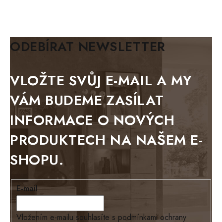
MAZE Elite
KLASIK
BIANCA
ODEBÍRAT NEWSLETTER
BLACK VELVET
METAL
VLOŽTE SVŮJ E-MAIL A MY
BELLUNO grafite
VÁM BUDEME ZASÍLAT
WESTERN
INFORMACE O NOVÝCH
BERLIN
PRODUKTECH NA NAŠEM E-
KOLMAR
SHOPU.
TOSKANIA
LOUISIANA
E-mail
Tello
Loriano
Vložením e-mailu souhlasíte s
podmínkami ochrany