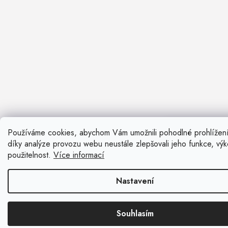
Používáme cookies, abychom Vám umožnili pohodlné prohlížen
Nevíte si ra
díky analýze provozu webu neustále zlepšovali jeho funkce, vý
Rádi vám pora
použitelnost.
Více informací
Zavolat n
Nastavení
Kontaktní fo
Souhlasím