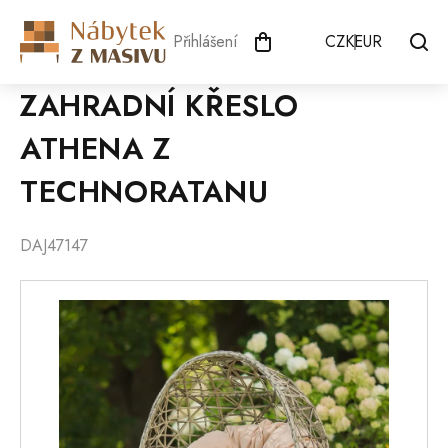
Přejít
na
Přihlášení
CZK
EUR
obsah
ZAHRADNÍ KŘESLO
ATHENA Z
TECHNORATANU
DAJ47147