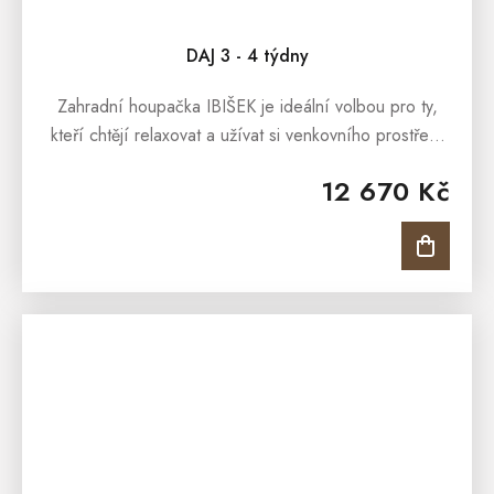
DAJ 3 - 4 týdny
Zahradní houpačka IBIŠEK je ideální volbou pro ty,
kteří chtějí relaxovat a užívat si venkovního prostředí
s pohodlím a stylem. S pevnou konstrukcí a sedačkou
12 670 Kč
upevněnou na...