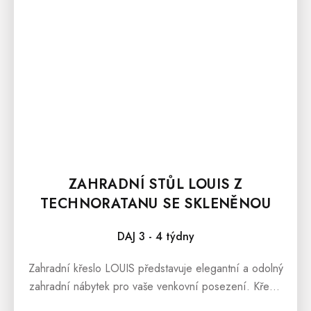
ZAHRADNÍ STŮL LOUIS Z
TECHNORATANU SE SKLENĚNOU
DESKOU
DAJ 3 - 4 týdny
Zahradní křeslo LOUIS představuje elegantní a odolný
zahradní nábytek pro vaše venkovní posezení. Křeslo
je vyrobeno z umělého materiálu imitujícího ratan,