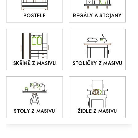
Interiérové osvětlení
BELLUNO Elegante
Rošty z masivu
POSTELE
REGÁLY A STOJANY
GIALO
Akce
DEJA
OLD STYLE
KANSAS
RETRO
SKŘÍNĚ Z MASIVU
STOLIČKY Z MASIVU
MONET
Praděd
OSLO
AROZZE
STOLY Z MASIVU
ŽIDLE Z MASIVU
MODERN loft
FELIX