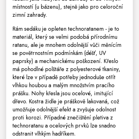
místností (u bázenu), stejně jako pro celoroční
zimní zahrady.
Rám sedáku je opleten technoratanem - je to
materiál, který se velmi podobá přírodnímu
ratanu, ale je mnohem odolnější vůči měnícím
se povětrnostním podmínkám (déšť, UV
paprsky) a mechanickému poškození. Křeslo
má pohodlné polštáře z polyesterové tkaniny,
které lze v případě potřeby jednoduše otřít
vlhkou houbou a malým množstvím pracího
prášku. Nohy křesla jsou ocelové, imitující
dřevo. Kostra
židle
je práškově lakovaná, což
umožňuje odolnější efekt a zvyšuje odolnost
proti korozi. Případné znečištění pletiva z
technoratanu a ocelových prvků lze snadno
odstranit vlhkým hadříkem.