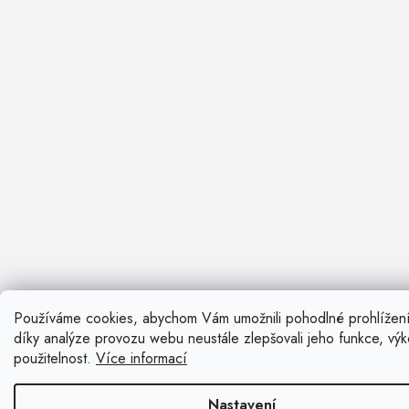
Používáme cookies, abychom Vám umožnili pohodlné prohlížen
Nevíte si ra
díky analýze provozu webu neustále zlepšovali jeho funkce, vý
Rádi vám pora
použitelnost.
Více informací
Zavolat n
Nastavení
Kontaktní fo