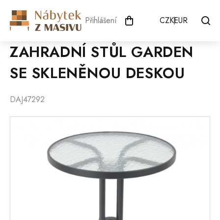
Přejít
na
Přihlášení
CZK
EUR
obsah
ZAHRADNÍ STŮL GARDEN
SE SKLENĚNOU DESKOU
DAJ47292