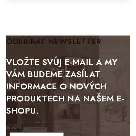
FELIX
MAZE Elite
KLASIK
BIANCA
ODEBÍRAT NEWSLETTER
BLACK VELVET
METAL
VLOŽTE SVŮJ E-MAIL A MY
BELLUNO grafite
VÁM BUDEME ZASÍLAT
WESTERN
INFORMACE O NOVÝCH
BERLIN
PRODUKTECH NA NAŠEM E-
KOLMAR
SHOPU.
TOSKANIA
LOUISIANA
E-mail
Tello