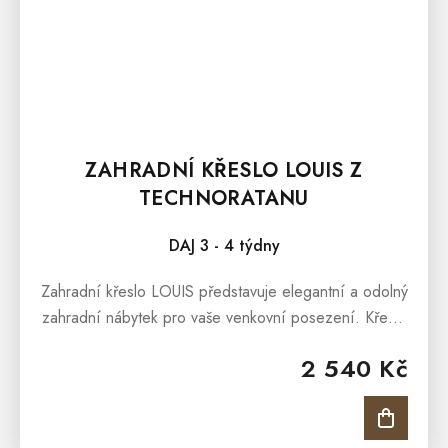
ZAHRADNÍ KŘESLO LOUIS Z
TECHNORATANU
DAJ 3 - 4 týdny
Zahradní křeslo LOUIS představuje elegantní a odolný
zahradní nábytek pro vaše venkovní posezení. Křeslo
je vyrobeno z umělého materiálu imitujícího ratan,
2 540 Kč
známého jako...