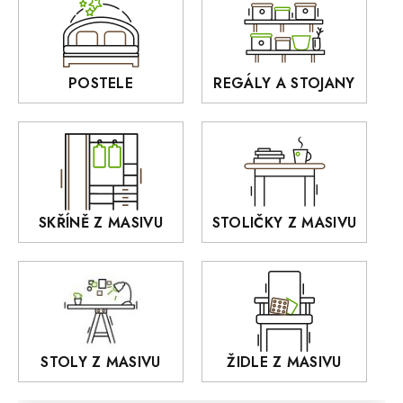
Sedací soupravy
BORA
Interiérové osvětlení
BELLUNO Elegante
Rošty z masivu
POSTELE
REGÁLY A STOJANY
GIALO
Akce
DEJA
OLD STYLE
KANSAS
RETRO
SKŘÍNĚ Z MASIVU
STOLIČKY Z MASIVU
MONET
Praděd
OSLO
AROZZE
STOLY Z MASIVU
ŽIDLE Z MASIVU
MODERN loft