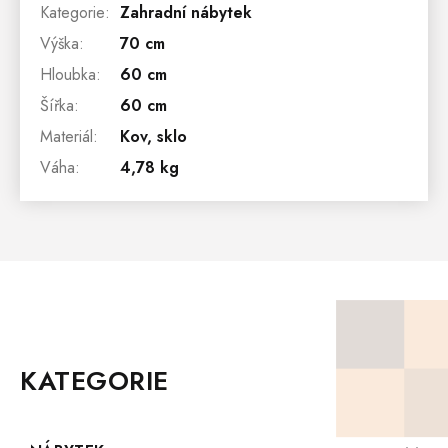
Kategorie
:
Zahradní nábytek
Výška
:
70 cm
Hloubka
:
60 cm
Šířka
:
60 cm
Materiál
:
Kov, sklo
Váha
:
4,78 kg
Z
Á
P
KATEGORIE
A
T
Í