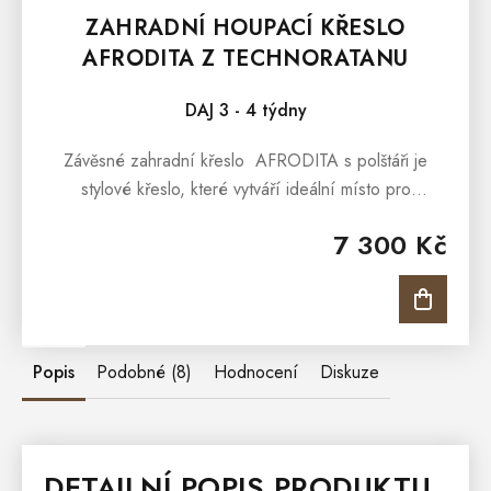
ZAHRADNÍ HOUPACÍ KŘESLO
AFRODITA Z TECHNORATANU
DAJ 3 - 4 týdny
Závěsné zahradní křeslo AFRODITA s polštáři je
stylové křeslo, které vytváří ideální místo pro
odpočinek v zahradě pod širým nebem, na rozlehlé
7 300 Kč
terase či verandě. Je...
Popis
Podobné (8)
Hodnocení
Diskuze
DETAILNÍ POPIS PRODUKTU