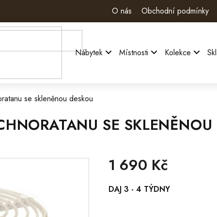
O nás
Obchodní podmínky
Nábytek
Místnosti
Kolekce
Sk
oratanu se skleněnou deskou
TECHNORATANU SE SKLENĚNOU
1 690 Kč
Měrná
DAJ 3 - 4 TÝDNY
cena: