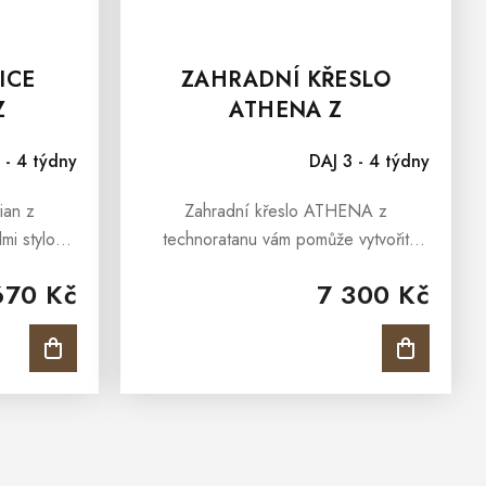
ICE
ZAHRADNÍ KŘESLO
Z
ATHENA Z
NU
TECHNORATANU
 - 4 týdny
DAJ 3 - 4 týdny
ian z
Zahradní křeslo ATHENA z
lmi stylová
technoratanu vám pomůže vytvořit
ná pro
úžasné místo k odpočinku na zahradě,
670 Kč
7 300 Kč
storách
terase nebo verandě. Díky elegantní
pro zimní
povrchové úpravě a pečlivě vybraným
barvám...