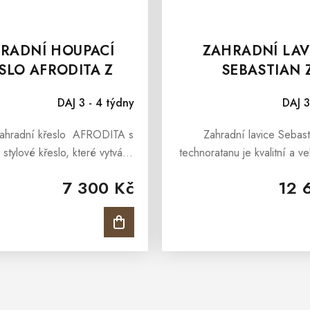
RADNÍ HOUPACÍ
ZAHRADNÍ LAV
SLO AFRODITA Z
SEBASTIAN 
ECHNORATANU
TECHNORATA
DAJ 3 - 4 týdny
DAJ 3
ahradní křeslo AFRODITA s
Zahradní lavice Sebast
e stylové křeslo, které vytváří
technoratanu je kvalitní a ve
ísto pro odpočinek v zahradě
lavice do zahrady vhod
7 300 Kč
12 
nebem, na rozlehlé terase či
pohodné posezení v pro
verandě. Je...
zahrady, terasy, pergoly i 
zahrady....