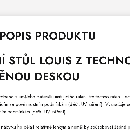
 POPIS PRODUKTU
NÍ
STŮL
LOUIS Z TECHN
NĚNOU DESKOU
robeno z umělého materiálu imitujícího ratan, tzv techno ratan. Tech
nícím se povětrnostním podmínkám (déšť, UV záření). Vyznačuje s
tním podmínkám (déšť, UV záření).
u nábytku ho dělají relativně lehkým a neměl by způsobovat žádné 