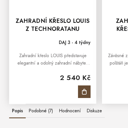
ZAHRADNÍ KŘESLO LOUIS
ZAH
Z TECHNORATANU
KŘE
T
DAJ 3 - 4 týdny
Zahradní křeslo LOUIS představuje
Závěsné z
elegantní a odolný zahradní nábytek
polštáři j
pro vaše venkovní posezení. Křeslo je
ideální m
2 540 Kč
vyrobeno z umělého materiálu
pod širým 
imitujícího ratan, známého jako...
Popis
Podobné (7)
Hodnocení
Diskuze