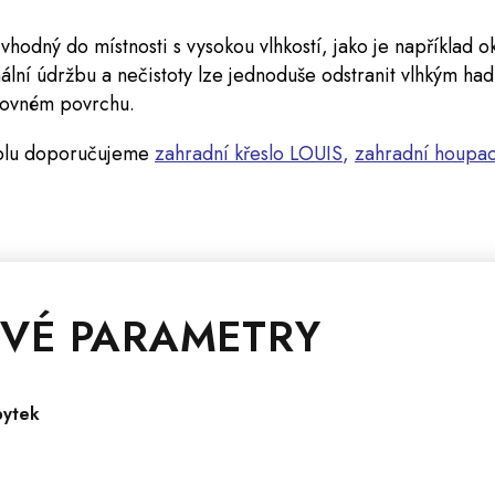
vhodný do místnosti s vysokou vlhkostí, jako je například o
lní údržbu a nečistoty lze jednoduše odstranit vlhkým hadř
 rovném povrchu.
tolu doporučujeme
zahradní křeslo LOUIS
,
zahradní houpac
VÉ PARAMETRY
bytek