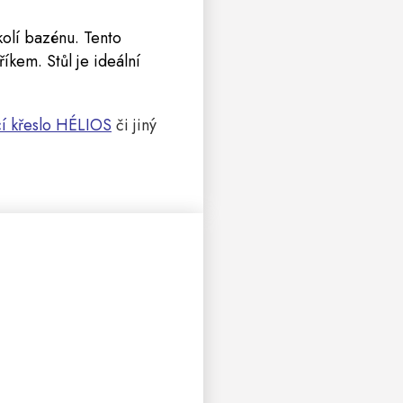
kolí bazénu. Tento
íkem. Stůl je ideální
í křeslo HÉLIOS
či jiný