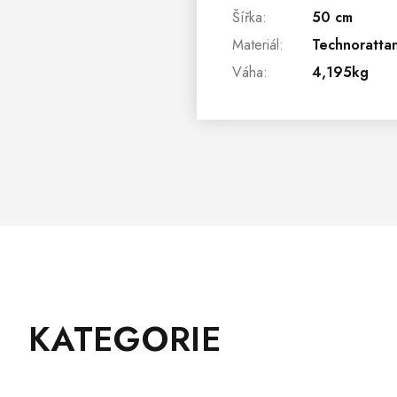
Šířka
:
50 cm
Materiál
:
Technorattan
Váha
:
4,195kg
Z
Přeskočit
KATEGORIE
Á
kategorie
P
A