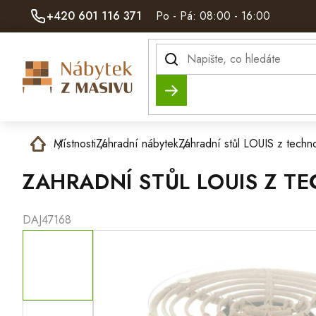
Přejít
+420 601 116 371
Po - Pá: 08:00 - 16:00
na
obsah
Hledat
Domů
Místnosti
Zahradní nábytek
Zahradní stůl LOUIS z techn
ZAHRADNÍ STŮL LOUIS Z 
DAJ47168