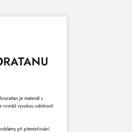
ORATANU
norattan je materiál s
e rovněž vysokou odolností
problémy při přemisťování.