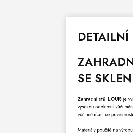
DETAILNÍ
ZAHRAD
SE SKLE
Zahradní stůl LOUIS
je vy
vysokou odolností vůči mě
vůči měnícím se povětrnos
Materiály použité na výrob