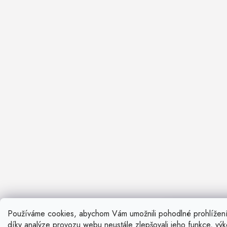
Používáme cookies, abychom Vám umožnili pohodlné prohlížen
Nevíte si ra
díky analýze provozu webu neustále zlepšovali jeho funkce, vý
Rádi vám pora