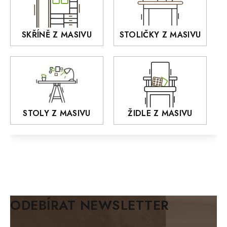
KANSAS
RETRO
SKŘÍNĚ Z MASIVU
STOLIČKY Z MASIVU
MONET
Praděd
OSLO
AROZZE
STOLY Z MASIVU
ŽIDLE Z MASIVU
MODERN loft
FELIX
MAZE Elite
KLASIK
BIANCA
ODEBÍRAT NEWSLETTER
BLACK VELVET