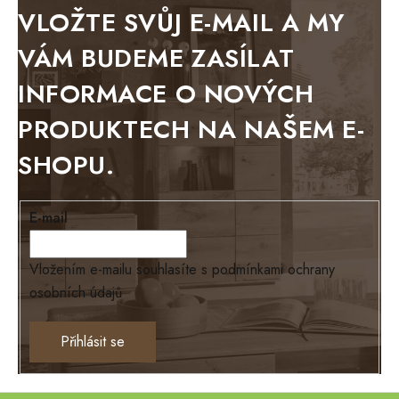
METAL
VLOŽTE SVŮJ E-MAIL A MY
BELLUNO grafite
VÁM BUDEME ZASÍLAT
WESTERN
INFORMACE O NOVÝCH
BERLIN
PRODUKTECH NA NAŠEM E-
KOLMAR
SHOPU.
TOSKANIA
LOUISIANA
E-mail
Tello
Loriano
Vložením e-mailu souhlasíte s
podmínkami ochrany
osobních údajů
EXCLUSIVE
Ontario
Přihlásit se
TEXAS
ANNY