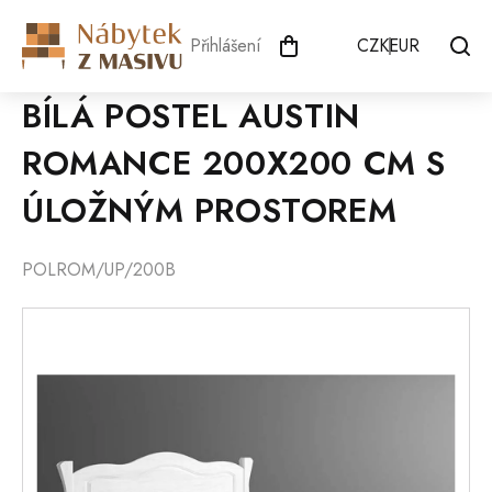
Přejít
na
Přihlášení
CZK
EUR
obsah
BÍLÁ POSTEL AUSTIN
ROMANCE 200X200 CM S
ÚLOŽNÝM PROSTOREM
POLROM/UP/200B