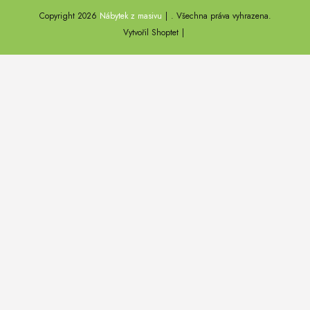
Copyright 2026
Nábytek z masivu
. Všechna práva vyhrazena.
DEL SOL
Vytvořil Shoptet
LOFT HARMONY
FARO II